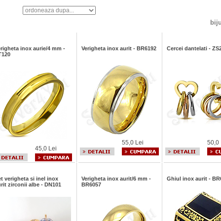
bij
righeta inox aurie/4 mm -
Verigheta inox aurit - BR6192
Cercei dantelati - ZS
T120
55,0 Lei
50,0 
45,0 Lei
t verigheta si inel inox
Verigheta inox aurit/6 mm -
Ghiul inox aurit - B
rit zirconii albe - DN101
BR6057