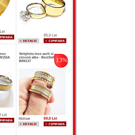
Lei
95,0 Lei
inox
Verigheta inox aurit si
 BN155A
zirconii albe - BestSeller -
13%
BR6137
0 Lei
69,0 Lei
79,0 Lei