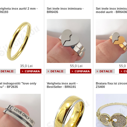
righeta inox aurit/ 2 mm -
Set inele inox inimioara -
Set inele inox inimio
R6193
BR6435
model aurit - BR6436
35,0 Lei
55,0 Lei
55,0 
el indragostiti "love only
Verigheta inox aurit -
Bratara fixa isi zircon
ou" - BF2635
BestSeller - BR6191
ZS400