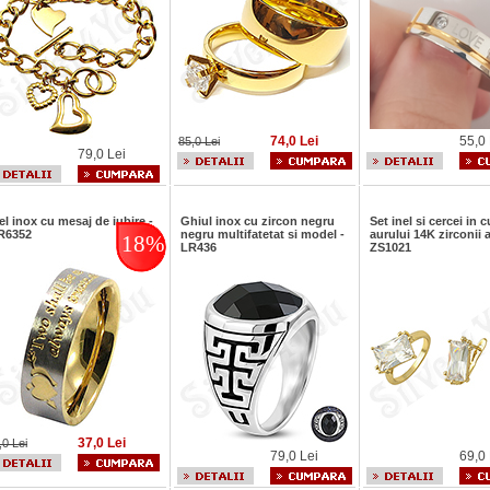
74,0 Lei
55,0 
85,0 Lei
79,0 Lei
el inox cu mesaj de iubire -
Ghiul inox cu zircon negru
Set inel si cercei in 
R6352
negru multifatetat si model -
aurului 14K zirconii a
18%
LR436
ZS1021
37,0 Lei
,0 Lei
79,0 Lei
69,0 