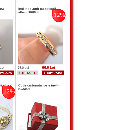
ara
Inel inox aurit cu zirconii
albe - BR6055
12%
Lei
66,0 Lei
75,0 Lei
ii albe -
Cutie cartonata rosie inel -
BG6026
12%