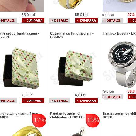
55,0 Lei
55,0 Lei
87,0 
99,0 Lei
tie set cu fundita crem -
Cutie inel cu fundita crem -
Inel inox busola - L
G6029
BG6028
68,0 
79,0 Lei
7,0 Lei
6,0 Lei
righeta inox aurit /4 mm -
Pandantiv argint si
Bratara argint cu chi
K6001
chihlimbar - UNICAT - PK414
BC211
17%
15%