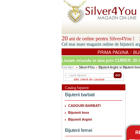
20
ani de online pentru Silver4You ! P
Cel mai mare magazin online de bijuterii arg
PRIMA PAGINA
BIJ
|
Livram oriunde in tara prin
CURIER: 20 l
Esti Aici:
Silver4You
Bijuterii Argint si Bijuterii Ino
»
»
alte criterii de cautare
Catalog bijuterii:
Bijuterii barbati
CADOURI BARBATI
Bijuterii Inox
Bijuterii Argint
Bijuterii femei
RE