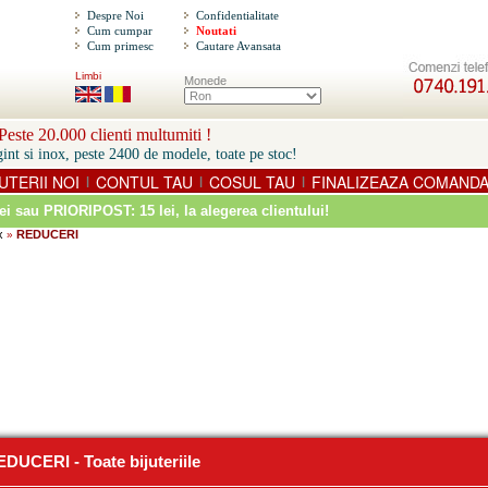
Despre Noi
Confidentialitate
Cum cumpar
Noutati
Cum primesc
Cautare Avansata
Limbi
Monede
este 20.000 clienti multumiti !
int si inox, peste 2400 de modele, toate pe stoc!
UTERII NOI
CONTUL TAU
COSUL TAU
FINALIZEAZA COMAND
|
|
|
ei sau PRIORIPOST: 15 lei
, la alegerea clientului!
x
REDUCERI
»
DUCERI - Toate bijuteriile
REDUCERI - Toate bijuteriile