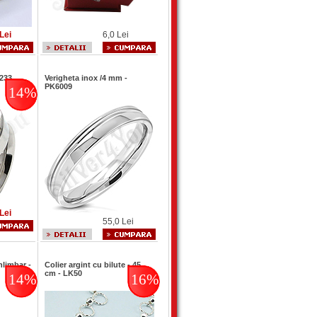
Lei
6,0 Lei
R233
Verigheta inox /4 mm -
PK6009
14%
Lei
55,0 Lei
hlimbar -
Colier argint cu bilute - 45
cm - LK50
14%
16%