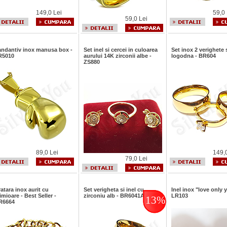
149,0 Lei
59,0 
59,0 Lei
andantiv inox manusa box -
Set inel si cercei in culoarea
Set inox 2 verighete s
R5010
aurului 14K zirconii albe -
logodna - BR604
ZS880
89,0 Lei
149,
79,0 Lei
atara inox aurit cu
Set verigheta si inel cu
Inel inox "love only 
imioare - Best Seller -
zirconiu alb - BR6041A
LR103
13%
R6664