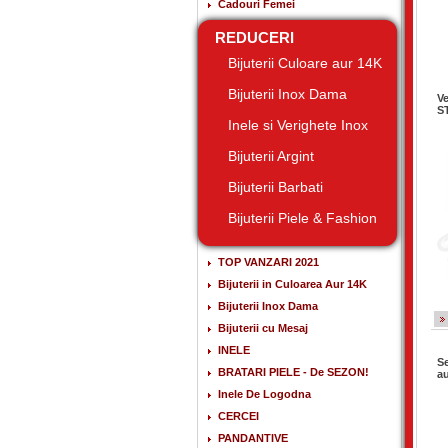
Cadouri Femei
REDUCERI
Bijuterii Culoare aur 14K
Bijuterii Inox Dama
Ve
S
Inele si Verighete Inox
Bijuterii Argint
Bijuterii Barbati
Bijuterii Piele & Fashion
TOP VANZARI 2021
Bijuterii in Culoarea Aur 14K
Bijuterii Inox Dama
Bijuterii cu Mesaj
INELE
Se
BRATARI PIELE - De SEZON!
au
Inele De Logodna
CERCEI
PANDANTIVE