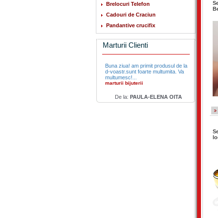
Se
Brelocuri Telefon
Be
Cadouri de Craciun
Pandantive crucifix
Marturii Clienti
Buna ziua! am primit produsul de la
d-voastr.sunt foarte multumita. Va
multumesc!...
marturii bijuterii
De la:
PAULA-ELENA OITA
Se
l