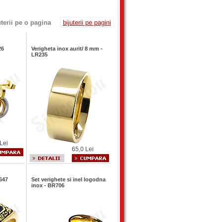
uterii pe o pagina
bijuterii pe pagini
26
Verigheta inox aurit/ 8 mm -
LR235
Lei
65,0 Lei
R647
Set verighete si inel logodna
inox - BR706