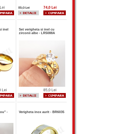
Lei
74,0 Lei
85,0 Lei
i inel
Set verigheta si inel cu
zirconii albe - LR5088A
0 Lei
85,0 Lei
you" -
Verigheta inox aurit - BR6035