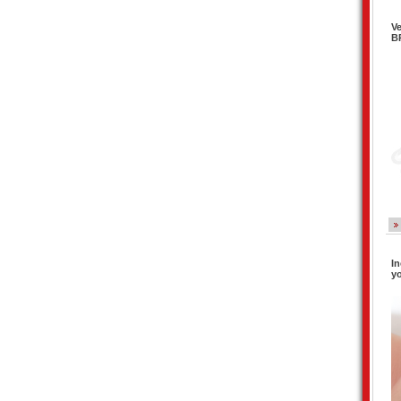
Ve
B
In
y