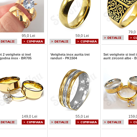
79,0 
95,0 Lei
59,0 Lei
t 2 verighete si inel
Verigheta inox aurita trei
Set verighete si inel 
ogodna inox - BR705
randuri - PK1504
aurit zirconii albe -
149,0 Lei
55,0 Lei
159,