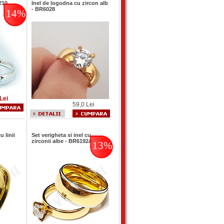
210
Inel de logodna cu zircon alb
- BR6028
14%
Lei
59,0 Lei
u linii
Set verigheta si inel cu
zirconii albe - BR6192A
13%