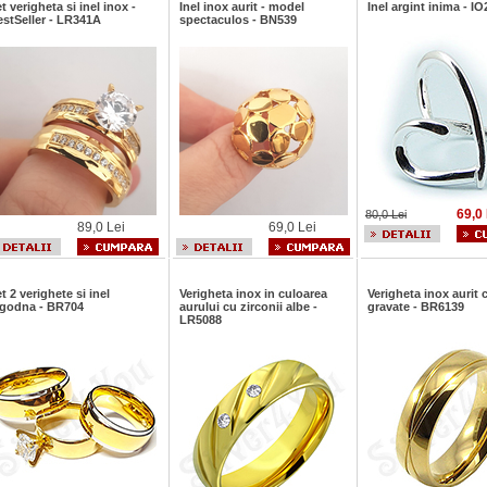
t verigheta si inel inox -
Inel inox aurit - model
Inel argint inima - IO
stSeller - LR341A
spectaculos - BN539
69,0 
80,0 Lei
89,0 Lei
69,0 Lei
t 2 verighete si inel
Verigheta inox in culoarea
Verigheta inox aurit c
ogodna - BR704
aurului cu zirconii albe -
gravate - BR6139
LR5088