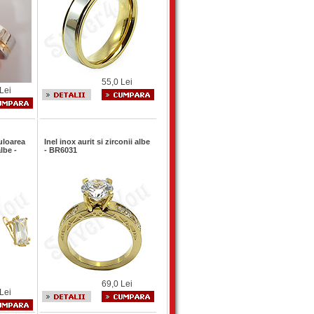
55,0 Lei
Lei
culoarea
Inel inox aurit si zirconii albe
lbe -
- BR6031
69,0 Lei
Lei