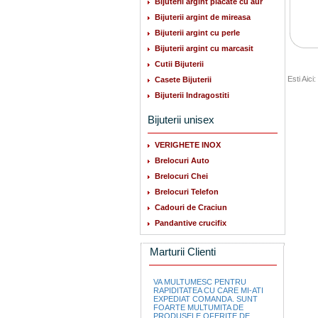
Bijuterii argint placate cu aur
Bijuterii argint de mireasa
Bijuterii argint cu perle
Bijuterii argint cu marcasit
Cutii Bijuterii
Esti Aici:
Casete Bijuterii
Bijuterii Indragostiti
Bijuterii unisex
VERIGHETE INOX
Brelocuri Auto
Brelocuri Chei
Brelocuri Telefon
Cadouri de Craciun
Pandantive crucifix
Marturii Clienti
VA MULTUMESC PENTRU
RAPIDITATEA CU CARE MI-ATI
EXPEDIAT COMANDA. SUNT
FOARTE MULTUMITA DE
PRODUSELE OFERITE DE