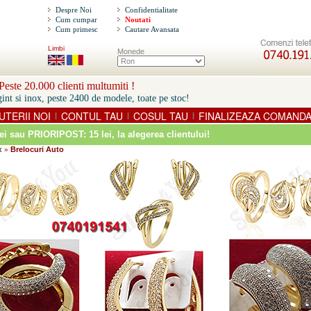
Despre Noi
Confidentialitate
Cum cumpar
Noutati
Cum primesc
Cautare Avansata
Limbi
Monede
este 20.000 clienti multumiti !
int si inox, peste 2400 de modele, toate pe stoc!
UTERII NOI
CONTUL TAU
COSUL TAU
FINALIZEAZA COMAND
|
|
|
ei sau PRIORIPOST: 15 lei
, la alegerea clientului!
x
Brelocuri Auto
»