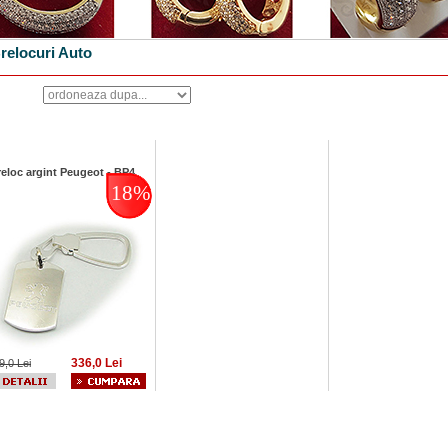
relocuri Auto
eloc argint Peugeot - BP4
18%
336,0 Lei
9,0 Lei