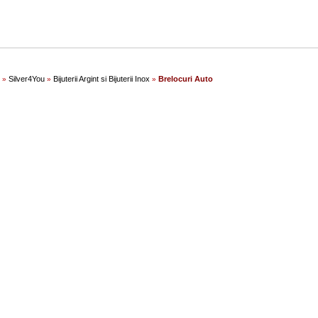
Silver4You
Bijuterii Argint si Bijuterii Inox
Brelocuri Auto
»
»
»