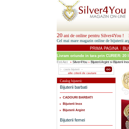
20
ani de online pentru Silver4You ! P
Cel mai mare magazin online de bijuterii arg
PRIMA PAGINA
BIJ
|
Livram oriunde in tara prin
CURIER: 20 l
Esti Aici:
Silver4You
Bijuterii Argint si Bijuterii Ino
»
»
alte criterii de cautare
Catalog bijuterii:
Bijuterii barbati
CADOURI BARBATI
Bijuterii Inox
Bijuterii Argint
Bijuterii femei