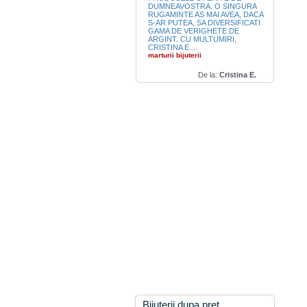
DUMNEAVOSTRA. O SINGURA
RUGAMINTE AS MAI AVEA, DACA
S-AR PUTEA, SA DIVERSIFICATI
GAMA DE VERIGHETE DE
ARGINT. CU MULTUMIRI,
CRISTINA E....
marturii bijuterii
De la:
Cristina E.
Bijuterii dupa pret