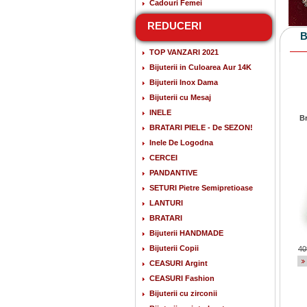
Cadouri Femei
REDUCERI
B
TOP VANZARI 2021
Bijuterii in Culoarea Aur 14K
Bijuterii Inox Dama
Bijuterii cu Mesaj
INELE
Br
BRATARI PIELE - De SEZON!
Inele De Logodna
CERCEI
PANDANTIVE
SETURI Pietre Semipretioase
LANTURI
BRATARI
Bijuterii HANDMADE
Bijuterii Copii
40
CEASURI Argint
CEASURI Fashion
Bijuterii cu zirconii