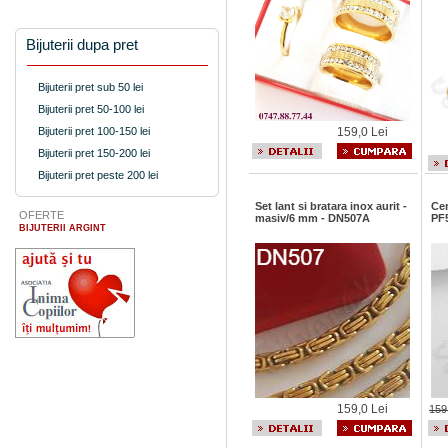
Bijuterii dupa pret
Bijuterii pret sub 50 lei
Bijuterii pret 50-100 lei
Bijuterii pret 100-150 lei
159,0 Lei
Bijuterii pret 150-200 lei
Bijuterii pret peste 200 lei
Set lant si bratara inox aurit -
Cer
OFERTE
masiv/6 mm - DN507A
PF
BIJUTERII ARGINT
159,0 Lei
159