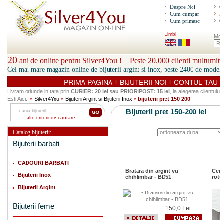
Despre Noi
Cum cumpar
Cum primesc
Limbi
Mo
20
ani de online pentru Silver4You ! Peste 20.000 clienti multumiti
Cel mai mare magazin online de bijuterii argint si inox, peste 2400 de model
PRIMA PAGINA
BIJUTERII NOI
CONTUL TAU
|
|
Livram oriunde in tara prin
CURIER: 20 lei sau PRIORIPOST: 15 lei
, la alegerea clientului
Esti Aici:
Silver4You
Bijuterii Argint si Bijuterii Inox
bijuterii pret 150 200
»
»
»
Bijuterii pret 150-200 lei
alte criterii de cautare
Catalog bijuterii:
Bijuterii barbati
CADOURI BARBATI
Bratara din argint vu
Cer
Bijuterii Inox
chihlimbar - BD51
rot
Bijuterii Argint
Bijuterii femei
150,0 Lei