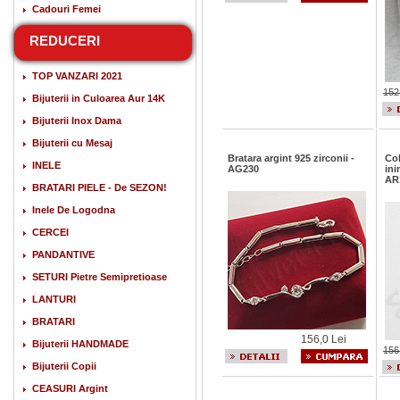
Cadouri Femei
REDUCERI
TOP VANZARI 2021
152
Bijuterii in Culoarea Aur 14K
Bijuterii Inox Dama
Bijuterii cu Mesaj
Bratara argint 925 zirconii -
Col
INELE
AG230
ini
AR
BRATARI PIELE - De SEZON!
Inele De Logodna
CERCEI
PANDANTIVE
SETURI Pietre Semipretioase
LANTURI
BRATARI
156,0 Lei
Bijuterii HANDMADE
156
Bijuterii Copii
CEASURI Argint