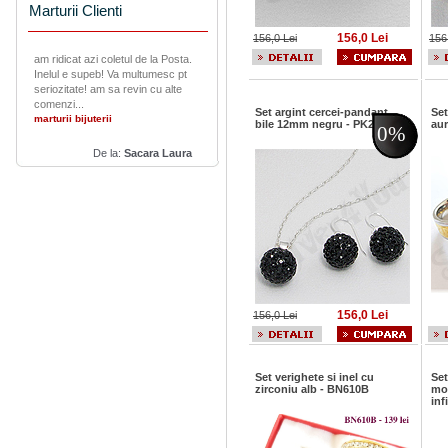
Marturii Clienti
156,0 Lei
156,0 Lei
156
am ridicat azi coletul de la Posta.
Inelul e supeb! Va multumesc pt
seriozitate! am sa revin cu alte
comenzi...
Set argint cercei-pandant
Set
marturii bijuterii
bile 12mm negru - PK2080
aur
0%
De la:
Sacara Laura
156,0 Lei
156,0 Lei
Set verighete si inel cu
Set
zirconiu alb - BN610B
mo
inf