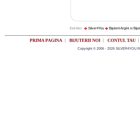
Esti Aici:
Silver4You
Bijuterii Argint si Biju
�
�
|
|
PRIMA PAGINA
BIJUTERII NOI
CONTUL TAU
Copyright © 2006 - 2026 SILVER4YOU.RO 