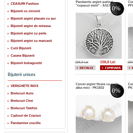
Pandantiv argint patinat
Cer
CEASURI Fashion
"copacul vietii" - AS173
PF
0%
Bijuterii cu zirconii
Bijuterii argint placate cu aur
Bijuterii argint de mireasa
Bijuterii argint cu perle
Bijuterii argint cu marcasit
Cutii Bijuterii
Casete Bijuterii
156,0 Lei
156,0 Lei
156
Bijuterii Indragostiti
Bijuterii unisex
Cercei argint floare cu perla
Cer
VERIGHETE INOX
alba mici - PK1832
PK
0%
Brelocuri Auto
Brelocuri Chei
Brelocuri Telefon
Cadouri de Craciun
Pandantive crucifix