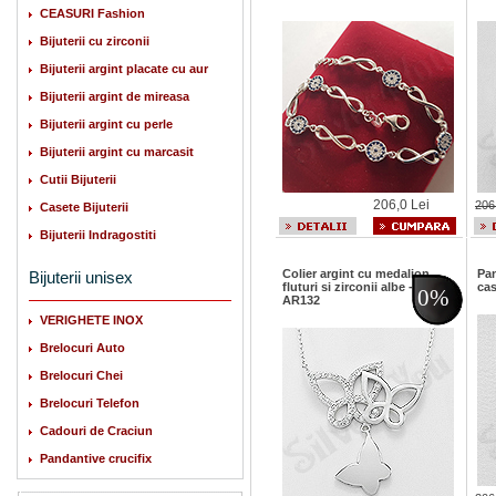
CEASURI Fashion
Bijuterii cu zirconii
Bijuterii argint placate cu aur
Bijuterii argint de mireasa
Bijuterii argint cu perle
Bijuterii argint cu marcasit
Cutii Bijuterii
206,0 Lei
206
Casete Bijuterii
Bijuterii Indragostiti
Colier argint cu medalion
Pan
Bijuterii unisex
fluturi si zirconii albe -
cas
0%
AR132
VERIGHETE INOX
Brelocuri Auto
Brelocuri Chei
Brelocuri Telefon
Cadouri de Craciun
Pandantive crucifix