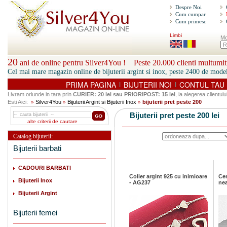
Despre Noi
Cum cumpar
Cum primesc
Limbi
Mo
20
ani de online pentru Silver4You ! Peste 20.000 clienti multumiti
Cel mai mare magazin online de bijuterii argint si inox, peste 2400 de model
PRIMA PAGINA
BIJUTERII NOI
CONTUL TAU
|
|
Livram oriunde in tara prin
CURIER: 20 lei sau PRIORIPOST: 15 lei
, la alegerea clientului
Esti Aici:
Silver4You
Bijuterii Argint si Bijuterii Inox
bijuterii pret peste 200
»
»
»
Bijuterii pret peste 200 lei
alte criterii de cautare
Catalog bijuterii:
Bijuterii barbati
CADOURI BARBATI
Colier argint 925 cu inimioare
Cer
Bijuterii Inox
- AG237
nea
Bijuterii Argint
Bijuterii femei