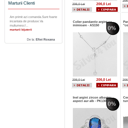
206
Marturii Clienti
206,0 Lei
206,0 Lei
Am primit azi comanda.Sunt foarte
incantata de produse.Va
Colier pandantiv argint cu
Pan
inimioare - AS150
"co
multumesc!...
0%
marturii bijuterii
De la:
Eftei Roxana
206,0 Lei
206,0 Lei
206
Inel argint zircon albastru
Cer
aspect aur alb - PK1300
tur
0%