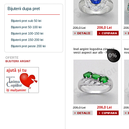
Bijuterii dupa pret
Bijuterii pret sub 50 lei
Bijuterii pret 50-100 lei
206,0 Lei
206,0 Lei
206
Bijuterii pret 100-150 lei
Bijuterii pret 150-200 lei
Bijuterii pret peste 200 lei
Inel argint logodna zirconii
Ine
verzi aspect aur alb - PK2450
ros
0%
OFERTE
BIJUTERII ARGINT
206,0 Lei
206,0 Lei
206