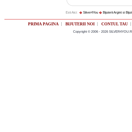
Esti Aici:
Silver4You
Bijuterii Argint si Biju
�
�
|
|
PRIMA PAGINA
BIJUTERII NOI
CONTUL TAU
Copyright © 2006 - 2026 SILVER4YOU.RO 