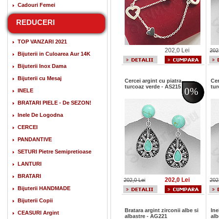
Cadouri Femei
REDUCERI
TOP VANZARI 2021
202,0 Lei
202
Bijuterii in Culoarea Aur 14K
Bijuterii Inox Dama
Bijuterii cu Mesaj
Cercei argint cu piatra
Cer
turcoaz verde - AS215
tur
0%
INELE
BRATARI PIELE - De SEZON!
Inele De Logodna
CERCEI
PANDANTIVE
SETURI Pietre Semipretioase
LANTURI
BRATARI
202,0 Lei
202,0 Lei
202
Bijuterii HANDMADE
Bijuterii Copii
Bratara argint zirconii albe si
Ine
CEASURI Argint
albastre - AG221
alb