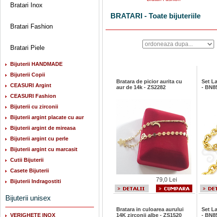
Bratari Inox
BRATARI - Toate bijuteriile
Bratari Fashion
Bratari Piele
Bijuterii HANDMADE
Bijuterii Copii
Bratara de picior aurita cu
Set La
CEASURI Argint
aur de 14k - ZS2282
- BN8
CEASURI Fashion
Bijuterii cu zirconii
Bijuterii argint placate cu aur
Bijuterii argint de mireasa
Bijuterii argint cu perle
Bijuterii argint cu marcasit
Cutii Bijuterii
Casete Bijuterii
79,0 Lei
Bijuterii Indragostiti
Bijuterii unisex
Bratara in culoarea aurului
Set La
VERIGHETE INOX
14K zirconii albe - ZS1520
- BN8