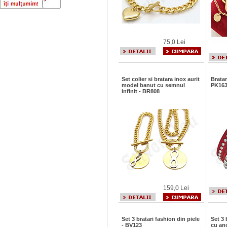
75,0 Lei
Set colier si bratara inox aurit
Bratar
model banut cu semnul
PK16
infinit - BR808
159,0 Lei
Set 3 bratari fashion din piele
Set 3 
- BV123
cu an