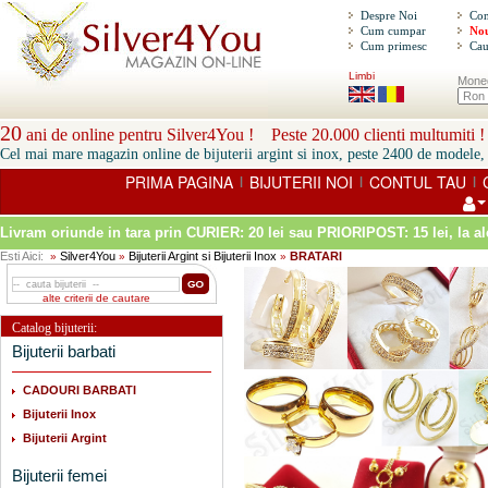
Despre Noi
Con
Cum cumpar
Nou
Cum primesc
Cau
Limbi
Mone
20
ani de online pentru Silver4You ! Peste 20.000 clienti multumiti !
Cel mai mare magazin online de bijuterii argint si inox, peste 2400 de modele, 
PRIMA PAGINA
BIJUTERII NOI
CONTUL TAU
|
|
|
Livram oriunde in tara prin
CURIER: 20 lei sau PRIORIPOST: 15 lei
, la a
Esti Aici:
Silver4You
Bijuterii Argint si Bijuterii Inox
BRATARI
»
»
»
alte criterii de cautare
Catalog bijuterii:
Bijuterii barbati
CADOURI BARBATI
Bijuterii Inox
Bijuterii Argint
Bijuterii femei