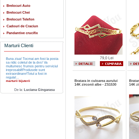
Brelocuri Auto
Brelocuri Chei
Brelocuri Telefon
Cadouri de Craciun
Pandantive crucifix
Marturii Clienti
79,0 Lei
Buna ziua! Tocmai am fost la posta
sa ridic coletul de la dvs! Va
multumesc frumos pentru serviciul
ireprosabil!Produsele sunt
extraordinare!Totul a fost in
regula!...
Bratara in culoarea aurului
Bratar
marturii bijuterii
14K zirconii albe - ZS1530
14K zi
De la:
Luciana Gingarasu