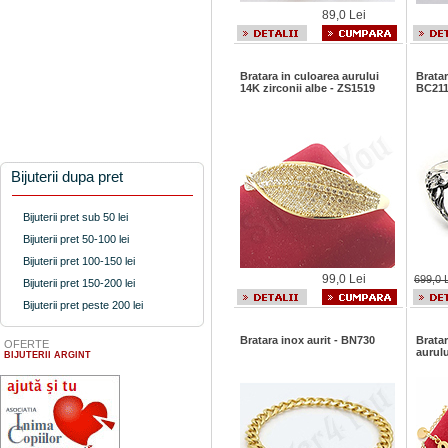
89,0 Lei
Bratara in culoarea aurului
Bratar
14K zirconii albe - ZS1519
BC21
Bijuterii dupa pret
Bijuterii pret sub 50 lei
Bijuterii pret 50-100 lei
Bijuterii pret 100-150 lei
99,0 Lei
699,0 
Bijuterii pret 150-200 lei
Bijuterii pret peste 200 lei
Bratara inox aurit - BN730
Bratar
OFERTE
aurul
BIJUTERII ARGINT