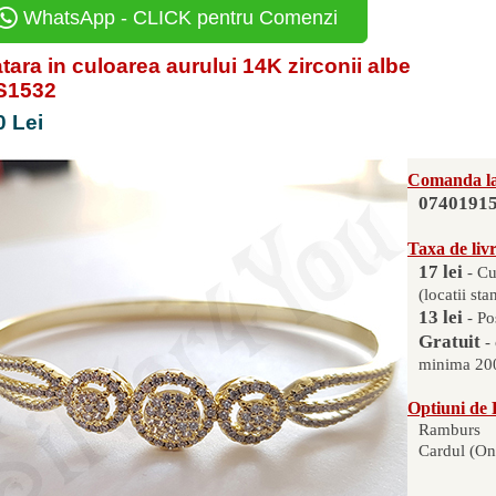
WhatsApp - CLICK pentru Comenzi
tara in culoarea aurului 14K zirconii albe
ZS1532
0 Lei
Comanda la
0740191
Taxa de liv
17 lei
- Cu
(locatii sta
13 lei
- Po
Gratuit
-
minima 200
Optiuni de 
Ramburs
Cardul (On