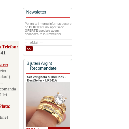
Newsletter
Pentru a fi mereu informat despre
ce
BIJUTERII
noi apar si ce
OFERTE
speciale avem,
aboneaza-te la Newsletter.
 Telefon:
541
Bijuterii Argint
rare:
Recomandate
rier
ndard)
Set verigheta si inel inox -
BestSeller - LR341A
sta
 comanda
 lei
Plata:
line)