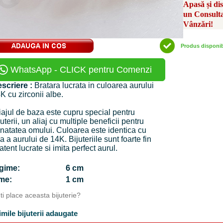
Apasă și di
un Consult
Vânzări!
Produs disponi
WhatsApp - CLICK pentru Comenzi
scriere :
Bratara lucrata in culoarea aurului
K cu zirconii albe.
iajul de baza este cupru special pentru
juterii, un aliaj cu multiple beneficii pentru
natatea omului. Culoarea este identica cu
a a aurului de 14K. Bijuteriile sunt foarte fin
 atent lucrate si imita perfect aurul.
ngime:
6 cm
time:
1 cm
Iti place aceasta bijuterie?
imile bijuterii adaugate