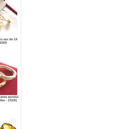
cu aur de 14
AB204
oarea aurului
albe - ZS191