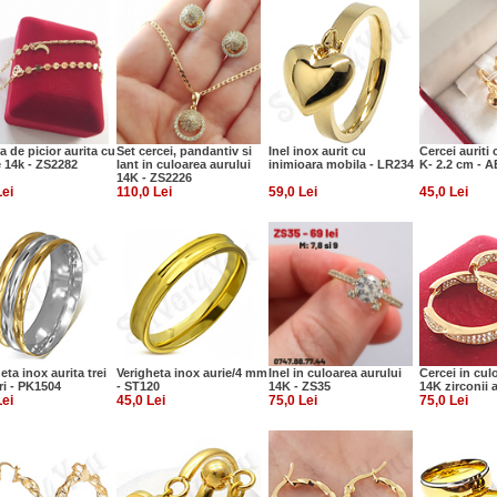
a de picior aurita cu
Set cercei, pandantiv si
Inel inox aurit cu
Cercei auriti 
e 14k - ZS2282
lant in culoarea aurului
inimioara mobila - LR234
K- 2.2 cm - 
14K - ZS2226
Lei
110,0 Lei
59,0 Lei
45,0 Lei
eta inox aurita trei
Verigheta inox aurie/4 mm
Inel in culoarea aurului
Cercei in cul
ri - PK1504
- ST120
14K - ZS35
14K zirconii 
Lei
45,0 Lei
75,0 Lei
75,0 Lei