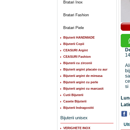
Bratari Inox
Bratari Fashion
Bratari Piele
Bijuterii HANDMADE
Bijuterii Copii
De
CEASURI Argint
14
CEASURI Fashion
Bijuterii cu zirconii
Al
Bijuterii argint placate cu aur
bi
sa
Bijuterii argint de mireasa
ce
Bijuterii argint cu perle
si
Bijuterii argint cu marcasit
Cutii Bijuterii
Lu
Casete Bijuterii
La
Bijuterii Indragostiti
Bijuterii unisex
Ult
VERIGHETE INOX