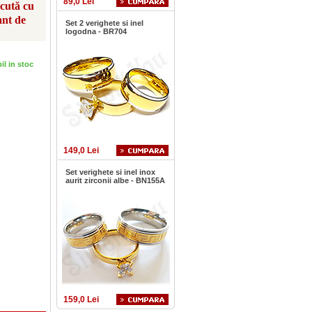
89,0 Lei
scută cu
ant de
Set 2 verighete si inel
logodna - BR704
bil in stoc
149,0 Lei
Set verighete si inel inox
aurit zirconii albe - BN155A
159,0 Lei