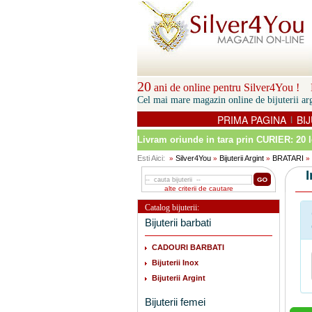
20
ani de online pentru Silver4You ! P
Cel mai mare magazin online de bijuterii arg
PRIMA PAGINA
BIJ
|
Livram oriunde in tara prin
CURIER: 20 l
Esti Aici:
Silver4You
Bijuterii Argint
BRATARI
»
»
»
»
alte criterii de cautare
Catalog bijuterii:
Bijuterii barbati
CADOURI BARBATI
Bijuterii Inox
Bijuterii Argint
Bijuterii femei