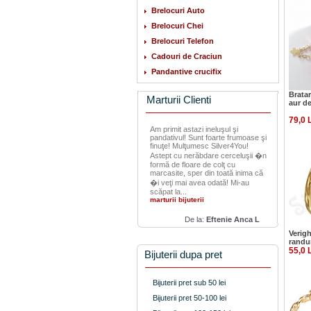
Brelocuri Auto
Brelocuri Chei
Brelocuri Telefon
Cadouri de Craciun
Pandantive crucifix
Bratar
Marturii Clienti
aur d
79,0 
Am primit astazi ineluşul şi
pandativul! Sunt foarte frumoase şi
finuţe! Mulţumesc Silver4You!
Astept cu nerăbdare cerceluşii �n
formă de floare de colţ cu
marcasite, sper din toată inima că
�i veţi mai avea odată! Mi-au
scăpat la...
marturii bijuterii
De la:
Eftenie Anca L
Verigh
randu
55,0 
Bijuterii dupa pret
Bijuterii pret sub 50 lei
Bijuterii pret 50-100 lei