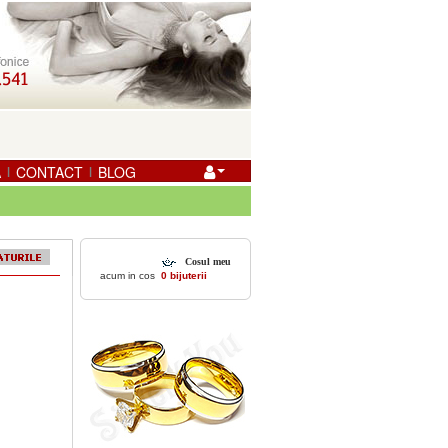
A
CONTACT
BLOG
|
|
Cosul meu
acum in cos
0 bijuterii