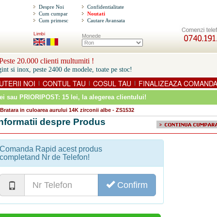
Despre Noi
Confidentialitate
Cum cumpar
Noutati
Cum primesc
Cautare Avansata
Limbi
Monede
este 20.000 clienti multumiti !
int si inox, peste 2400 de modele, toate pe stoc!
UTERII NOI
CONTUL TAU
COSUL TAU
FINALIZEAZA COMAND
|
|
|
ei sau PRIORIPOST: 15 lei
, la alegerea clientului!
Bratara in culoarea aurului 14K zirconii albe - ZS1532
Informatii despre Produs
Comanda Rapid acest produs
completand Nr de Telefon!
Confirm