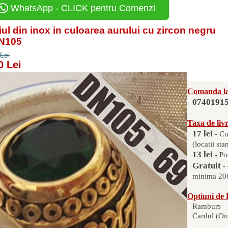
WhatsApp - CLICK pentru Comenzi
ul din inox in culoarea aurului cu zircon negru
DN105
Lei
0 Lei
Comanda la
0740191
Taxa de liv
17 lei
- Cu
(locatii sta
13 lei
- Po
Gratuit
-
minima 200
Optiuni de 
Ramburs
Cardul (On