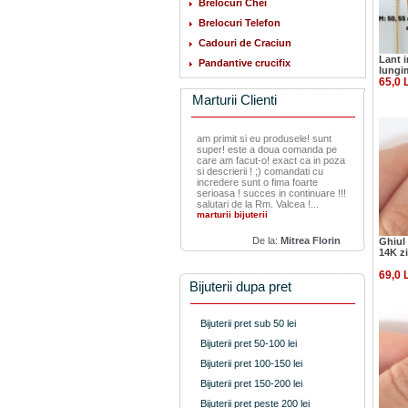
Brelocuri Chei
Brelocuri Telefon
Cadouri de Craciun
Lant i
Pandantive crucifix
lungi
65,0 
Marturii Clienti
am primit si eu produsele! sunt
super! este a doua comanda pe
care am facut-o! exact ca in poza
si descrierii ! ;) comandati cu
incredere sunt o fima foarte
serioasa ! succes in continuare !!!
salutari de la Rm. Valcea !...
marturii bijuterii
De la:
Mitrea Florin
Ghiul 
14K zi
69,0 
Bijuterii dupa pret
Bijuterii pret sub 50 lei
Bijuterii pret 50-100 lei
Bijuterii pret 100-150 lei
Bijuterii pret 150-200 lei
Bijuterii pret peste 200 lei