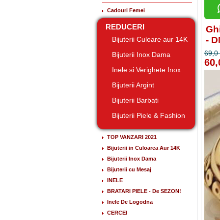
Cadouri Femei
REDUCERI
Ghi
- 
Bijuterii Culoare aur 14K
69,0 
Bijuterii Inox Dama
60,
Inele si Verighete Inox
Bijuterii Argint
Bijuterii Barbati
Bijuterii Piele & Fashion
TOP VANZARI 2021
Bijuterii in Culoarea Aur 14K
Bijuterii Inox Dama
Bijuterii cu Mesaj
INELE
BRATARI PIELE - De SEZON!
Inele De Logodna
CERCEI