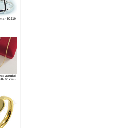
ima - IO210
rea aurului
50- 60 cm -