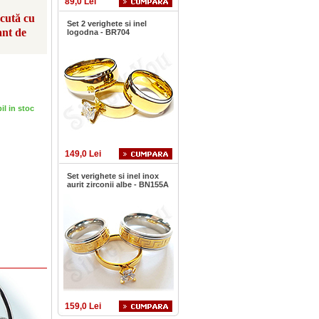
89,0 Lei
scută cu
Set 2 verighete si inel
ant de
logodna - BR704
bil in stoc
149,0 Lei
Set verighete si inel inox
aurit zirconii albe - BN155A
159,0 Lei