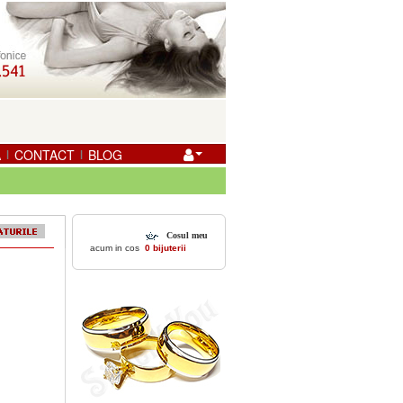
A
CONTACT
BLOG
|
|
Cosul meu
acum in cos
0 bijuterii