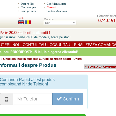
Despre Noi
Confidentialitate
Cum cumpar
Noutati
Cum primesc
Cautare Avansata
Limbi
Monede
este 20.000 clienti multumiti !
int si inox, peste 2400 de modele, toate pe stoc!
UTERII NOI
CONTUL TAU
COSUL TAU
FINALIZEAZA COMAND
|
|
|
ei sau PRIORIPOST: 15 lei
, la alegerea clientului!
Ghiul din inox in culoarea aurului cu zircon negru - DN105
»
Informatii despre Produs
Comanda Rapid acest produs
completand Nr de Telefon!
Confirm