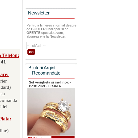
Newsletter
Pentru a fi mereu informat despre
ce
BIJUTERII
noi apar si ce
OFERTE
speciale avem,
aboneaza-te la Newsletter.
 Telefon:
541
Bijuterii Argint
Recomandate
rare:
rier
Set verigheta si inel inox -
BestSeller - LR341A
ndard)
sta
 comanda
 lei
Plata:
line)