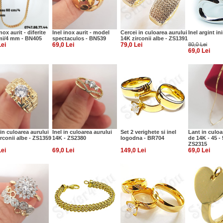
nox aurit - diferite
Inel inox aurit - model
Cercei in culoarea aurului
Inel argint in
mi/4 mm - BN405
spectaculos - BN539
14K zirconii albe - ZS1391
Lei
69,0 Lei
79,0 Lei
80,0 Lei
69,0 Lei
in culoarea aurului
Inel in culoarea aurului
Set 2 verighete si inel
Lant in culoa
rconii albe - ZS1359
14K - ZS2380
logodna - BR704
de 14K - 45 - 
ZS2315
Lei
69,0 Lei
149,0 Lei
69,0 Lei