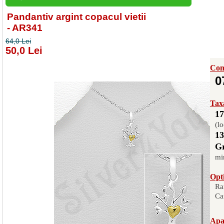
Pandantiv argint copacul vietii
- AR341
64,0 Lei
50,0 Lei
Com
0
Taxa
17
(lo
13
Gr
mi
Opti
Ra
Ca
Apas