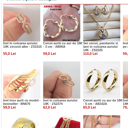
Inel in culoarea aurului
Cercei auriti cu aur de 18K
Set cercei, pandantiv si
Ine
14K zirconii albe - ZS1515
- 3 cm - AB05A
lant in culoarea aurului
pe 
14K - ZS2225
55,0 Lei
59,0 Lei
110,0 Lei
59,
Inel inox aurit cu model -
Inel in culoarea aurului
Cercei auriti cu aur de 18K
Ine
bestseller - BN670
14K - ZS2374
- 5 cm - AB102A
14K
59,0 Lei
62,0 Lei
65,0 Lei
79,