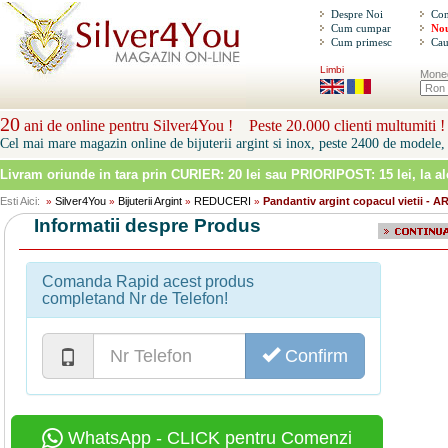
Despre Noi
Con
Cum cumpar
Nou
Cum primesc
Cau
Limbi
Mone
20
ani de online pentru Silver4You ! Peste 20.000 clienti multumiti !
Cel mai mare magazin online de bijuterii argint si inox, peste 2400 de modele, 
Livram oriunde in tara prin
CURIER: 20 lei sau PRIORIPOST: 15 lei
, la a
Esti Aici:
Silver4You
Bijuterii Argint
REDUCERI
Pandantiv argint copacul vietii - A
»
»
»
»
Informatii despre Produs
Comanda Rapid acest produs
completand Nr de Telefon!
Confirm
WhatsApp - CLICK pentru Comenzi