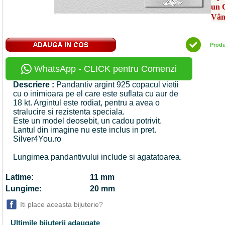
un 
Vân
Prod
WhatsApp - CLICK pentru Comenzi
Descriere :
Pandantiv argint 925 copacul vietii
cu o inimioara pe el care este suflata cu aur de
18 kt. Argintul este rodiat, pentru a avea o
stralucire si rezistenta speciala.
Este un model deosebit, un cadou potrivit.
Lantul din imagine nu este inclus in pret.
Silver4You.ro
Lungimea pandantivului include si agatatoarea.
Latime:
11 mm
Lungime:
20 mm
Iti place aceasta bijuterie?
Ultimile bijuterii adaugate