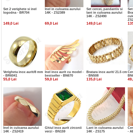
Set 2 verighete si inel
Inel in culoarea aurului
Set cercei, pandantiv si
Set
logodna - BR704
14K - ZS2389
lant in culoarea aurului
Bra
14K - ZS2490
cul
ZS
149,0 Lei
69,0 Lei
149,0 Lei
135
Verigheta inox aurit/8 mm
Inel inox aurit cu model -
Bratara inox aurit/ 21.5 cm
Cer
- BR6041
bestseller - BN670
- BN508
BN
55,0 Lei
59,0 Lei
135,0 Lei
49,
Inel in culoarea aurului
Ghiul inox aurit zirconii
Lant in culoarea aurului
Cer
14K - ZS2419
verzi - BN159
14K - ZS175
- A