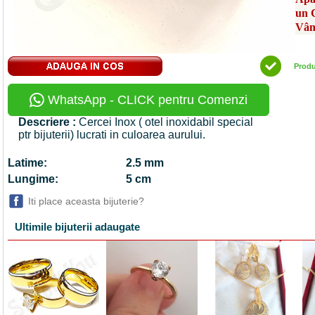
un 
Vân
Prod
WhatsApp - CLICK pentru Comenzi
Descriere :
Cercei Inox ( otel inoxidabil special
ptr bijuterii) lucrati in culoarea aurului.
Latime:
2.5 mm
Lungime:
5 cm
Iti place aceasta bijuterie?
Ultimile bijuterii adaugate