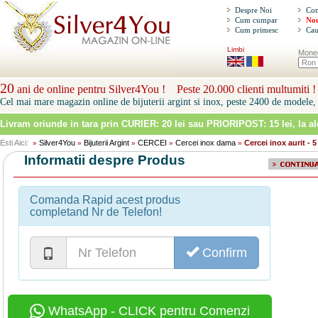
Despre Noi
Con
Cum cumpar
Nou
Cum primesc
Cau
Limbi
Mone
20
ani de online pentru Silver4You ! Peste 20.000 clienti multumiti !
Cel mai mare magazin online de bijuterii argint si inox, peste 2400 de modele, 
Livram oriunde in tara prin
CURIER: 20 lei sau PRIORIPOST: 15 lei
, la a
Esti Aici:
Silver4You
Bijuterii Argint
CERCEI
Cercei inox dama
Cercei inox aurit - 
»
»
»
»
»
Informatii despre Produs
Comanda Rapid acest produs
completand Nr de Telefon!
Confirm
WhatsApp - CLICK pentru Comenzi