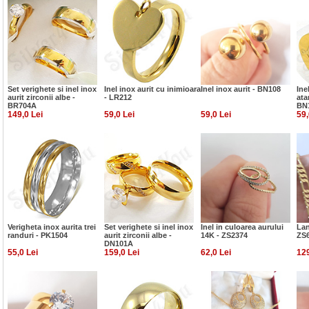
Set verighete si inel inox
Inel inox aurit cu inimioara
Inel inox aurit - BN108
Ine
aurit zirconii albe -
- LR212
ata
BR704A
BN
149,0 Lei
59,0 Lei
59,0 Lei
59,
Verigheta inox aurita trei
Set verighete si inel inox
Inel in culoarea aurului
Lan
randuri - PK1504
aurit zirconii albe -
14K - ZS2374
ZS
DN101A
55,0 Lei
159,0 Lei
62,0 Lei
129