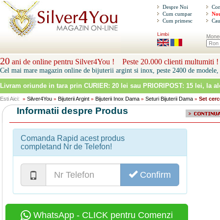
Despre Noi
Con
Cum cumpar
Nou
Cum primesc
Cau
Limbi
Mone
20
ani de online pentru Silver4You ! Peste 20.000 clienti multumiti !
Cel mai mare magazin online de bijuterii argint si inox, peste 2400 de modele, 
Livram oriunde in tara prin
CURIER: 20 lei sau PRIORIPOST: 15 lei
, la a
Esti Aici:
Silver4You
Bijuterii Argint
Bijuterii Inox Dama
Seturi Bijuterii Dama
Set cerc
»
»
»
»
»
Informatii despre Produs
Comanda Rapid acest produs
completand Nr de Telefon!
Confirm
WhatsApp - CLICK pentru Comenzi