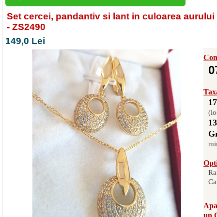
Set cercei, pandantiv si lant in culoarea aurulu
- ZS2490
149,0 Lei
Com
0
Taxa
17
(lo
13
Gr
mi
Opti
Ra
Ca
Apas
un 