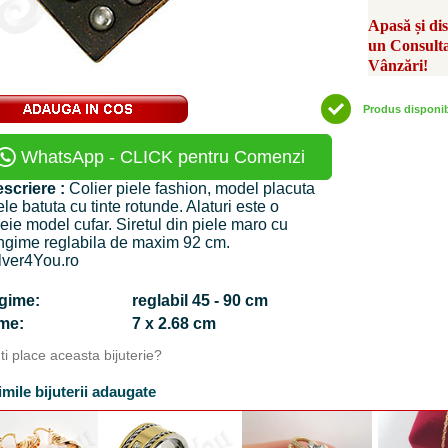
Apasă și di
un Consult
Vânzări!
Produs disponi
WhatsApp - CLICK pentru Comenzi
scriere :
Colier piele fashion, model placuta
ele batuta cu tinte rotunde. Alaturi este o
eie model cufar. Siretul din piele maro cu
ngime reglabila de maxim 92 cm.
lver4You.ro
ngime:
reglabil 45 - 90 cm
time:
7 x 2.68 cm
Iti place aceasta bijuterie?
imile bijuterii adaugate