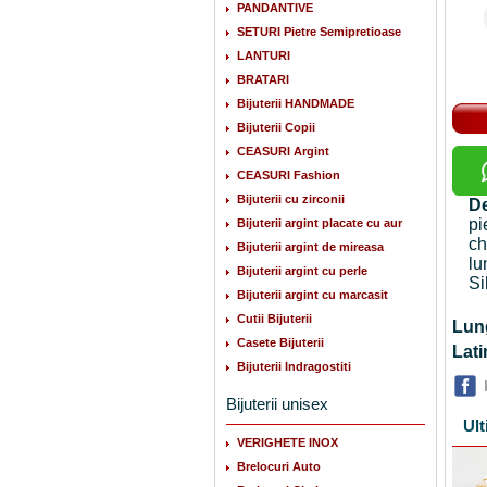
PANDANTIVE
SETURI Pietre Semipretioase
LANTURI
BRATARI
Bijuterii HANDMADE
Bijuterii Copii
CEASURI Argint
CEASURI Fashion
Bijuterii cu zirconii
De
pi
Bijuterii argint placate cu aur
ch
Bijuterii argint de mireasa
lu
Bijuterii argint cu perle
Si
Bijuterii argint cu marcasit
Cutii Bijuterii
Lu
Casete Bijuterii
La
Bijuterii Indragostiti
Bijuterii unisex
Ult
VERIGHETE INOX
Brelocuri Auto