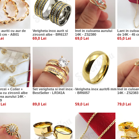
 auriti cu aur de
Verigheta inox aurit si
Inel in culoarea aurului
Lant in culoa
 5 cm - AB01
zirconii albe - BR6137
14K - ZS2380
de 14K - 45 
Lei
69,0 Lei
69,0 Lei
65,0 Lei
rcei + Colier +
Set verigheta si inel inox -
Verigheta inox aurit/6 mm
Inel in culoar
a cu zirconii albe
BestSeller - LR341A
- BR6057
14K - ZS2383
ea aurului 14K -
9
 Lei
89,0 Lei
59,0 Lei
79,0 Lei