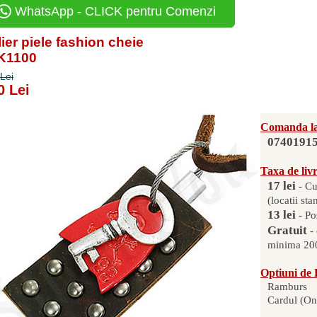
WhatsApp - CLICK pentru Comenzi
ier piele fashion cheie
PK1100
Lei
0 Lei
Comanda la
0740191
Taxa de liv
17 lei
- Cu
(locatii sta
13 lei
- Po
Gratuit
-
minima 200
Optiuni de 
Ramburs
Cardul (On