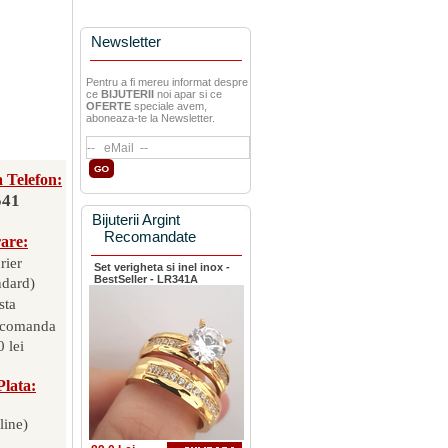
Newsletter
Pentru a fi mereu informat despre
ce
BIJUTERII
noi apar si ce
OFERTE
speciale avem,
aboneaza-te la Newsletter.
 Telefon:
541
Bijuterii Argint
Recomandate
rare:
rier
Set verigheta si inel inox -
BestSeller - LR341A
ndard)
sta
 comanda
 lei
Plata:
line)