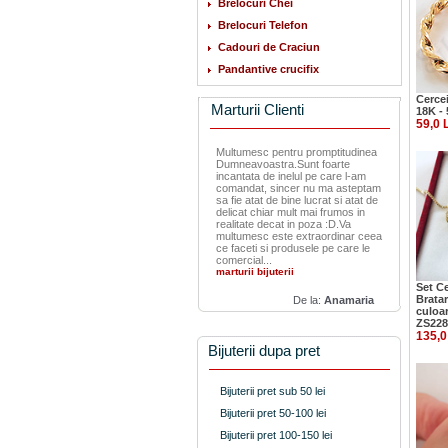
Brelocuri Chei
Brelocuri Telefon
Cadouri de Craciun
Pandantive crucifix
Cercei
Marturii Clienti
18K -
59,0 
Multumesc pentru promptitudinea
Dumneavoastra.Sunt foarte
incantata de inelul pe care l-am
comandat, sincer nu ma asteptam
sa fie atat de bine lucrat si atat de
delicat chiar mult mai frumos in
realitate decat in poza :D.Va
multumesc este extraordinar ceea
ce faceti si produsele pe care le
comercial...
marturii bijuterii
Set Ce
Bratar
De la:
Anamaria
culoar
ZS228
135,0
Bijuterii dupa pret
Bijuterii pret sub 50 lei
Bijuterii pret 50-100 lei
Bijuterii pret 100-150 lei