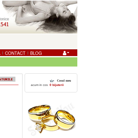
A
CONTACT
BLOG
|
|
Cosul meu
acum in cos
0 bijuterii