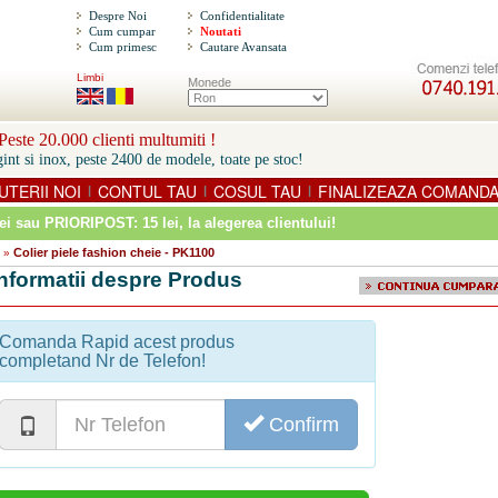
Despre Noi
Confidentialitate
Cum cumpar
Noutati
Cum primesc
Cautare Avansata
Limbi
Monede
este 20.000 clienti multumiti !
int si inox, peste 2400 de modele, toate pe stoc!
UTERII NOI
CONTUL TAU
COSUL TAU
FINALIZEAZA COMAND
|
|
|
ei sau PRIORIPOST: 15 lei
, la alegerea clientului!
Colier piele fashion cheie - PK1100
»
Informatii despre Produs
Comanda Rapid acest produs
completand Nr de Telefon!
Confirm