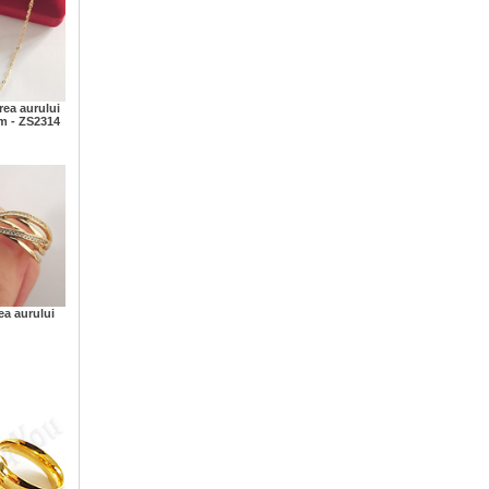
rea aurului
cm - ZS2314
ea aurului