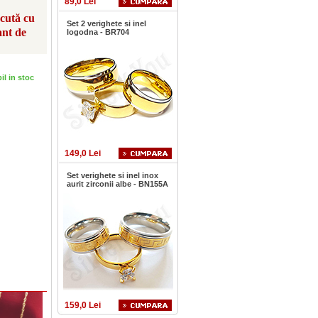
89,0 Lei
scută cu
Set 2 verighete si inel
ant de
logodna - BR704
bil in stoc
149,0 Lei
Set verighete si inel inox
aurit zirconii albe - BN155A
159,0 Lei