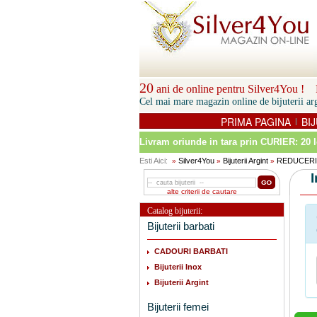
20
ani de online pentru Silver4You ! P
Cel mai mare magazin online de bijuterii arg
PRIMA PAGINA
BIJ
|
Livram oriunde in tara prin
CURIER: 20 l
Esti Aici:
Silver4You
Bijuterii Argint
REDUCERI
»
»
»
alte criterii de cautare
Catalog bijuterii:
Bijuterii barbati
CADOURI BARBATI
Bijuterii Inox
Bijuterii Argint
Bijuterii femei