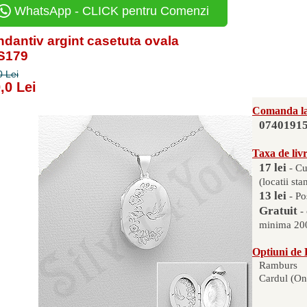
WhatsApp - CLICK pentru Comenzi
dantiv argint casetuta ovala
AS179
0 Lei
,0 Lei
Comanda la
0740191
Taxa de liv
17 lei
- Cu
(locatii sta
13 lei
- Po
Gratuit
-
minima 200
Optiuni de 
Ramburs
Cardul (On