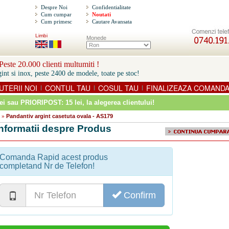
Despre Noi
Confidentialitate
Cum cumpar
Noutati
Cum primesc
Cautare Avansata
Limbi
Monede
este 20.000 clienti multumiti !
int si inox, peste 2400 de modele, toate pe stoc!
UTERII NOI
CONTUL TAU
COSUL TAU
FINALIZEAZA COMAND
|
|
|
ei sau PRIORIPOST: 15 lei
, la alegerea clientului!
Pandantiv argint casetuta ovala - AS179
»
Informatii despre Produs
Comanda Rapid acest produs
completand Nr de Telefon!
Confirm