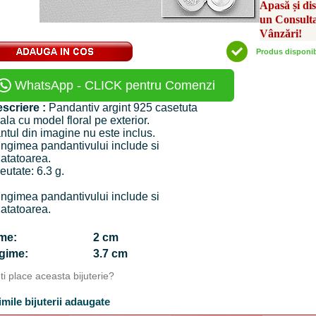
Apasă și di
un Consult
Vânzări!
Produs disponi
WhatsApp - CLICK pentru Comenzi
scriere :
Pandantiv argint 925 casetuta
ala cu model floral pe exterior.
ntul din imagine nu este inclus.
ngimea pandantivului include si
atatoarea.
eutate: 6.3 g.
ngimea pandantivului include si
atatoarea.
time:
2 cm
ngime:
3.7 cm
Iti place aceasta bijuterie?
imile bijuterii adaugate