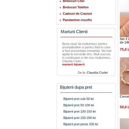
Brelocuri Chei
Brelocuri Telefon
Cadouri de Craciun
Pandantive crucifix
Marturii Clienti
Set 2 
de 14
Buna ziua! Va multumesc pentru
promptitudine si pentru felul in care
75,0 
a fost prezentata comanda. Voi mai
apela la serviciile dvs. Mult succes
in continuare si din nou multumesc.
Claudia Ciulei...
marturii bijuterii
De la:
Claudia Ciulei
Bijuterii dupa pret
Cercei
Bijuterii pret sub 50 lei
Bijuterii pret 50-100 lei
50,0 
Bijuterii pret 100-150 lei
Bijuterii pret 150-200 lei
Bijuterii pret peste 200 lei