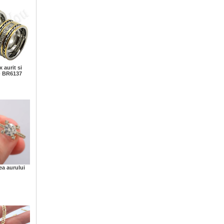
 aurit si
 - BR6137
ea aurului