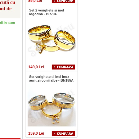
89,0 Lei
scută cu
ant de
Set 2 verighete si inel
logodna - BR704
bil in stoc
149,0 Lei
Set verighete si inel inox
aurit zirconii albe - BN155A
159,0 Lei