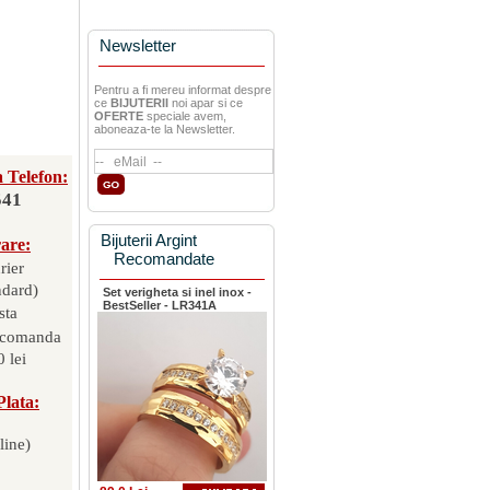
Newsletter
Pentru a fi mereu informat despre
ce
BIJUTERII
noi apar si ce
OFERTE
speciale avem,
aboneaza-te la Newsletter.
 Telefon:
541
Bijuterii Argint
rare:
Recomandate
rier
ndard)
Set verigheta si inel inox -
BestSeller - LR341A
sta
 comanda
 lei
Plata:
line)