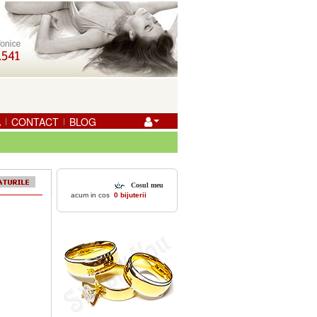
A
CONTACT
BLOG
|
|
Cosul meu
acum in cos
0 bijuterii