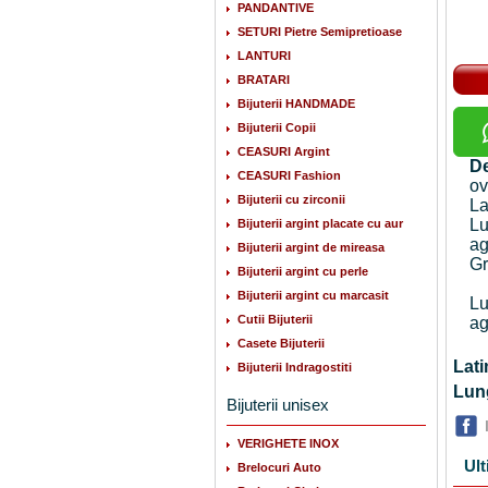
PANDANTIVE
SETURI Pietre Semipretioase
LANTURI
BRATARI
Bijuterii HANDMADE
Bijuterii Copii
CEASURI Argint
De
CEASURI Fashion
ov
Bijuterii cu zirconii
La
Lu
Bijuterii argint placate cu aur
ag
Bijuterii argint de mireasa
Gr
Bijuterii argint cu perle
Bijuterii argint cu marcasit
Lu
Cutii Bijuterii
ag
Casete Bijuterii
La
Bijuterii Indragostiti
Lu
Bijuterii unisex
VERIGHETE INOX
Ult
Brelocuri Auto