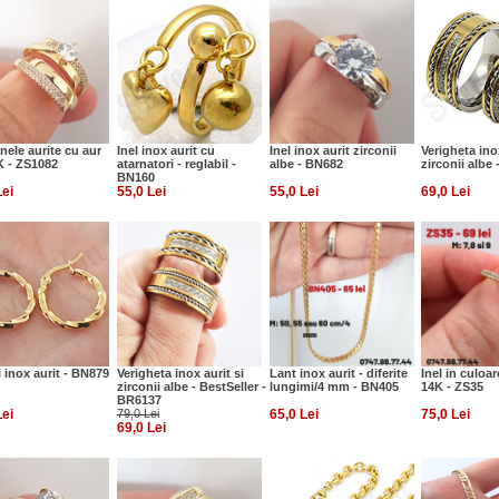
inele aurite cu aur
Inel inox aurit cu
Inel inox aurit zirconii
Verigheta inox
K - ZS1082
atarnatori - reglabil -
albe - BN682
zirconii albe
BN160
Lei
55,0 Lei
55,0 Lei
69,0 Lei
 inox aurit - BN879
Verigheta inox aurit si
Lant inox aurit - diferite
Inel in culoar
zirconii albe - BestSeller -
lungimi/4 mm - BN405
14K - ZS35
BR6137
Lei
79,0 Lei
65,0 Lei
75,0 Lei
69,0 Lei