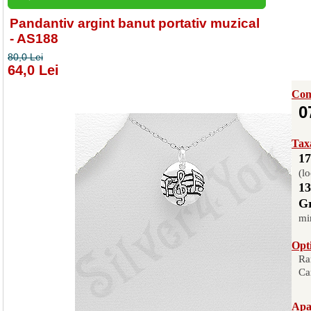
Pandantiv argint banut portativ muzical
- AS188
80,0 Lei
64,0 Lei
Com
0
Taxa
17
(lo
13
Gr
mi
Opti
Ra
Ca
Apas