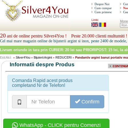
Despre Noi
Con
Cum cumpar
Nou
Cum primesc
Cau
Limbi
Mone
20
ani de online pentru Silver4You ! Peste 20.000 clienti multumiti !
Cel mai mare magazin online de bijuterii argint si inox, peste 2400 de modele, 
Livram oriunde in tara prin
CURIER: 20 lei sau PRIORIPOST: 15 lei
, la a
Esti Aici:
Silver4You
Bijuterii Argint
REDUCERI
Pandantiv argint banut portativ mu
»
»
»
»
Informatii despre Produs
Comanda Rapid acest produs
completand Nr de Telefon!
Confirm
WhatsApp - CLICK pentru Comenzi