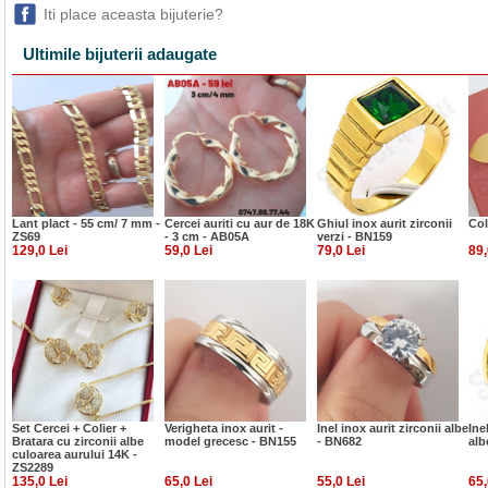
Iti place aceasta bijuterie?
Ultimile bijuterii adaugate
Lant plact - 55 cm/ 7 mm -
Cercei auriti cu aur de 18K
Ghiul inox aurit zirconii
Col
ZS69
- 3 cm - AB05A
verzi - BN159
129,0 Lei
59,0 Lei
79,0 Lei
89,
Set Cercei + Colier +
Verigheta inox aurit -
Inel inox aurit zirconii albe
Ine
Bratara cu zirconii albe
model grecesc - BN155
- BN682
alb
culoarea aurului 14K -
ZS2289
135,0 Lei
65,0 Lei
55,0 Lei
65,