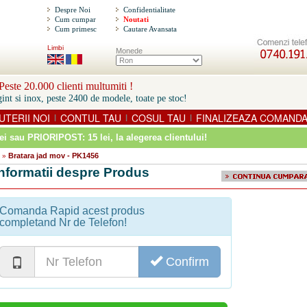
Despre Noi
Confidentialitate
Cum cumpar
Noutati
Cum primesc
Cautare Avansata
Limbi
Monede
este 20.000 clienti multumiti !
int si inox, peste 2400 de modele, toate pe stoc!
UTERII NOI
CONTUL TAU
COSUL TAU
FINALIZEAZA COMAND
|
|
|
ei sau PRIORIPOST: 15 lei
, la alegerea clientului!
Bratara jad mov - PK1456
»
Informatii despre Produs
Comanda Rapid acest produs
completand Nr de Telefon!
Confirm