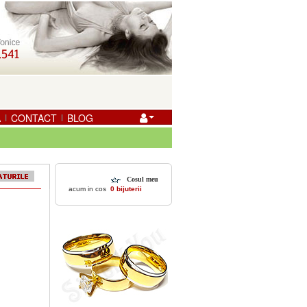
A
CONTACT
BLOG
|
|
Cosul meu
acum in cos
0 bijuterii