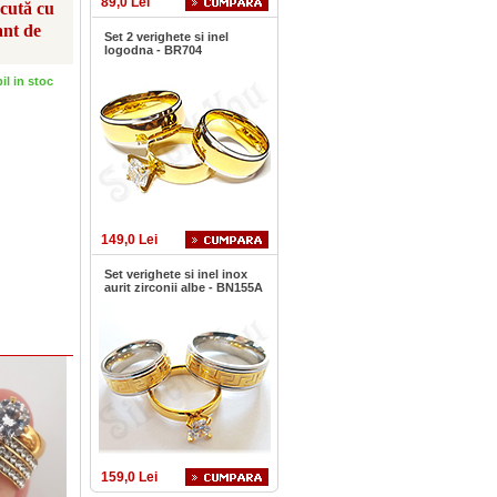
89,0 Lei
scută cu
ant de
Set 2 verighete si inel
logodna - BR704
bil in stoc
149,0 Lei
Set verighete si inel inox
aurit zirconii albe - BN155A
159,0 Lei