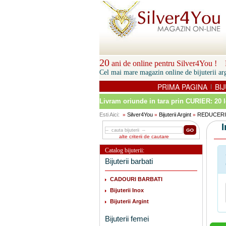
20
ani de online pentru Silver4You ! P
Cel mai mare magazin online de bijuterii arg
PRIMA PAGINA
BIJ
|
Livram oriunde in tara prin
CURIER: 20 l
Esti Aici:
Silver4You
Bijuterii Argint
REDUCERI
»
»
»
alte criterii de cautare
Catalog bijuterii:
Bijuterii barbati
CADOURI BARBATI
Bijuterii Inox
Bijuterii Argint
Bijuterii femei