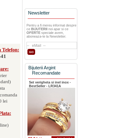
Newsletter
Pentru a fi mereu informat despre
ce
BIJUTERII
noi apar si ce
OFERTE
speciale avem,
aboneaza-te la Newsletter.
 Telefon:
541
Bijuterii Argint
rare:
Recomandate
rier
ndard)
Set verigheta si inel inox -
BestSeller - LR341A
sta
 comanda
 lei
Plata:
line)