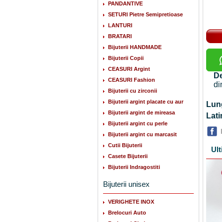
PANDANTIVE
SETURI Pietre Semipretioase
LANTURI
BRATARI
Bijuterii HANDMADE
Bijuterii Copii
CEASURI Argint
De
CEASURI Fashion
di
Bijuterii cu zirconii
Bijuterii argint placate cu aur
Lu
Bijuterii argint de mireasa
La
Bijuterii argint cu perle
Bijuterii argint cu marcasit
Cutii Bijuterii
Ult
Casete Bijuterii
Bijuterii Indragostiti
Bijuterii unisex
VERIGHETE INOX
Brelocuri Auto