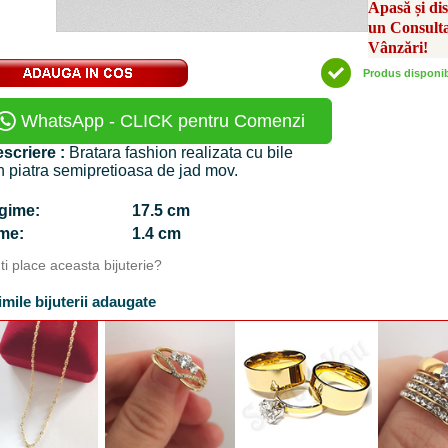
Apasă și di
un Consult
Vânzări!
Produs disponi
WhatsApp - CLICK pentru Comenzi
scriere :
Bratara fashion realizata cu bile
n piatra semipretioasa de jad mov.
ngime:
17.5 cm
time:
1.4 cm
Iti place aceasta bijuterie?
imile bijuterii adaugate