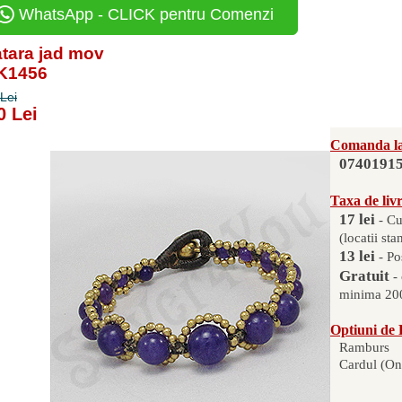
WhatsApp - CLICK pentru Comenzi
tara jad mov
PK1456
Lei
0 Lei
Comanda la
0740191
Taxa de liv
17 lei
- Cu
(locatii sta
13 lei
- Po
Gratuit
-
minima 200
Optiuni de 
Ramburs
Cardul (On