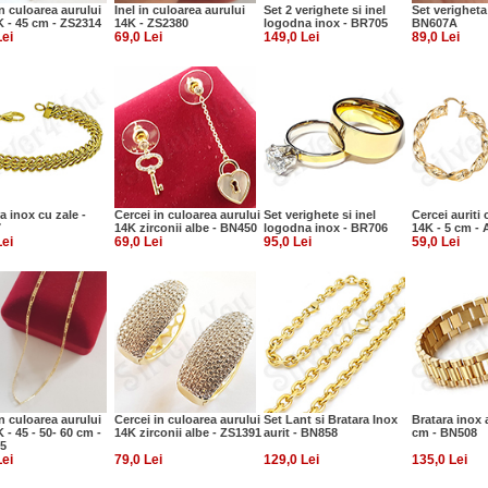
n culoarea aurului
Inel in culoarea aurului
Set 2 verighete si inel
Set verigheta 
K - 45 cm - ZS2314
14K - ZS2380
logodna inox - BR705
BN607A
Lei
69,0 Lei
149,0 Lei
89,0 Lei
a inox cu zale -
Cercei in culoarea aurului
Set verighete si inel
Cercei auriti 
7
14K zirconii albe - BN450
logodna inox - BR706
14K - 5 cm -
Lei
69,0 Lei
95,0 Lei
59,0 Lei
n culoarea aurului
Cercei in culoarea aurului
Set Lant si Bratara Inox
Bratara inox a
 - 45 - 50- 60 cm -
14K zirconii albe - ZS1391
aurit - BN858
cm - BN508
5
Lei
79,0 Lei
129,0 Lei
135,0 Lei