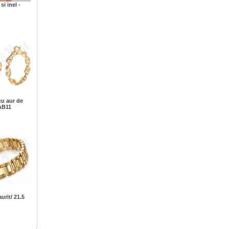
si inel -
cu aur de
 AB11
urit/ 21.5