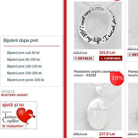
Bijuterii dupa pret
252,0 
101,0 Lei
Bijuterii pret sub 50 lei
125,0 Lei
Bijuterii pret 50-100 lei
Bijuterii pret 100-150 lei
Pandantiv argint casetuta cu
Pandan
Bijuterii pret 150-200 lei
cruce - AS183
muzic
18%
Bijuterii pret peste 200 lei
OFERTE
BIJUTERII ARGINT
237,0 Lei
288,0 Lei
160,0 