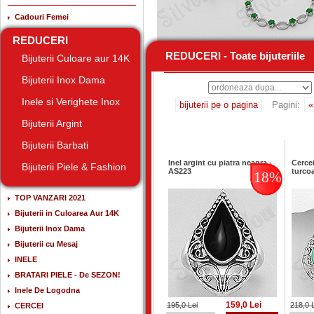
Cadouri Femei
REDUCERI
REDUCERI - Toate bijuteriile
REDUCERI - Toate bijuteriile
Bijuterii Culoare aur 14K
Bijuterii Inox Dama
Inele si Verighete Inox
bijuterii pe o pagina
Pagini:
«
Bijuterii Argint
Bijuterii Barbati
Inel argint cu piatra neagra -
Cercei
Bijuterii Piele & Fashion
AS223
turco
18%
TOP VANZARI 2021
Bijuterii in Culoarea Aur 14K
Bijuterii Inox Dama
Bijuterii cu Mesaj
INELE
BRATARI PIELE - De SEZON!
Inele De Logodna
159,0 Lei
195,0 Lei
218,0 
CERCEI