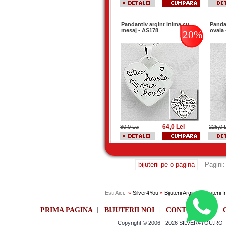
Pandantiv argint inima cu
Panda
mesaj - AS178
ovala
20%
64,0 Lei
80,0 Lei
225,0 
bijuterii pe o pagina
Pagini
Esti Aici:
Silver4You
Bijuterii Argint si Bijuterii 
»
»
|
|
|
PRIMA PAGINA
BIJUTERII NOI
CONTUL TAU
Copyright © 2006 - 2026 SILVER4YOU.RO - M