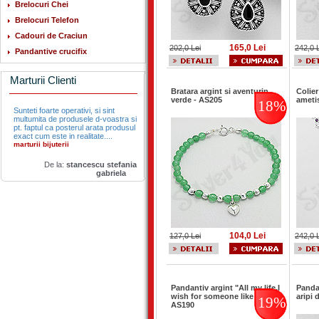
Brelocuri Chei
Brelocuri Telefon
Cadouri de Craciun
165,0 Lei
202,0 Lei
242,0 
Pandantive crucifix
Marturii Clienti
Bratara argint si aventurin
Colier
verde - AS205
ameti
18%
Sunteti foarte operativi, si sint
multumita de produsele d-voastra si
pt. faptul ca posterul arata produsul
exact cum este in realitate....
marturii bijuterii
De la:
stancescu stefania
gabriela
104,0 Lei
127,0 Lei
242,0 
Pandantiv argint "All my life,I
Panda
wish for someone like you" -
aripi 
19%
AS190