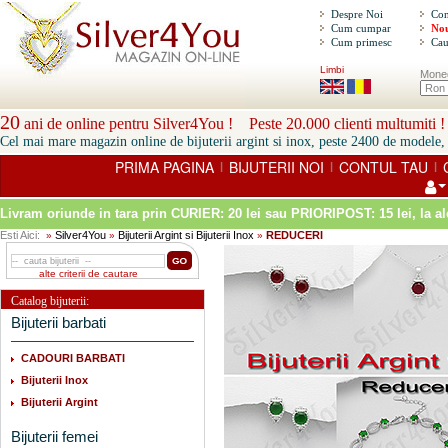
Despre Noi
Con
Cum cumpar
Nou
Cum primesc
Cau
Limbi
Mone
20
ani de online pentru Silver4You ! Peste 20.000 clienti multumiti !
Cel mai mare magazin online de bijuterii argint si inox, peste 2400 de modele, 
PRIMA PAGINA
BIJUTERII NOI
CONTUL TAU
|
|
|
Livram oriunde in tara prin
CURIER: 20 lei sau PRIORIPOST: 15 lei
, la a
Esti Aici:
Silver4You
Bijuterii Argint si Bijuterii Inox
REDUCERI
»
»
»
alte criterii de cautare
Catalog bijuterii:
Bijuterii barbati
CADOURI BARBATI
Bijuterii Inox
Bijuterii Argint
Bijuterii femei