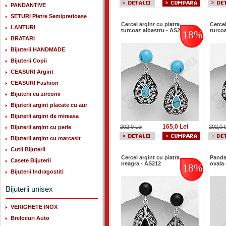
PANDANTIVE
SETURI Pietre Semipretioase
Cercei argint cu piatra
Cercei
LANTURI
turcoaz albastru - AS216
turco
18%
BRATARI
Bijuterii HANDMADE
Bijuterii Copii
CEASURI Argint
CEASURI Fashion
Bijuterii cu zirconii
Bijuterii argint placate cu aur
Bijuterii argint de mireasa
165,0 Lei
202,0 Lei
202,0 
Bijuterii argint cu perle
Bijuterii argint cu marcasit
Cutii Bijuterii
Cercei argint cu piatra
Panda
Casete Bijuterii
neagra - AS212
ovala 
18%
Bijuterii Indragostiti
Bijuterii unisex
VERIGHETE INOX
Brelocuri Auto