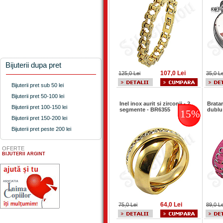
Bijuterii dupa pret
107,0 Lei
125,0 Lei
35,0 Le
Bijuterii pret sub 50 lei
Bijuterii pret 50-100 lei
Inel inox aurit si zirconii - 2
Bratar
Bijuterii pret 100-150 lei
segmente - BR6355
dublu
15%
Bijuterii pret 150-200 lei
Bijuterii pret peste 200 lei
OFERTE
BIJUTERII ARGINT
64,0 Lei
75,0 Lei
89,0 Le