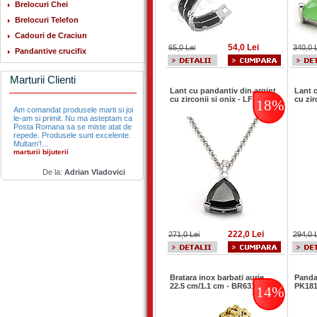
Brelocuri Chei
Brelocuri Telefon
Cadouri de Craciun
54,0 Lei
65,0 Lei
340,0 
Pandantive crucifix
Marturii Clienti
Lant cu pandantiv din argint
Lant 
cu zirconii si onix - LF1007
cu zir
18%
Am comandat produsele marti si joi
le-am si primit. Nu ma asteptam ca
Posta Romana sa se miste atat de
repede. Produsele sunt excelente.
Multam'!...
marturii bijuterii
De la:
Adrian Vladovici
222,0 Lei
271,0 Lei
294,0 
Bratara inox barbati aurie
Pandan
22.5 cm/1.1 cm - BR6317A
PK18
14%