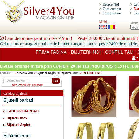
Despre Noi
Con
Cum cumpar
Nou
Cum primesc
Cau
Limbi
Mone
20
ani de online pentru Silver4You ! Peste 20.000 clienti multumiti !
Cel mai mare magazin online de bijuterii argint si inox, peste 2400 de modele, 
PRIMA PAGINA
BIJUTERII NOI
CONTUL TAU
|
|
|
Livram oriunde in tara prin
CURIER: 20 lei sau PRIORIPOST: 15 lei
, la a
Esti Aici:
Silver4You
Bijuterii Argint si Bijuterii Inox
REDUCERI
»
»
»
alte criterii de cautare
Catalog bijuterii:
Bijuterii barbati
CADOURI BARBATI
Bijuterii Inox
Bijuterii Argint
Bijuterii femei