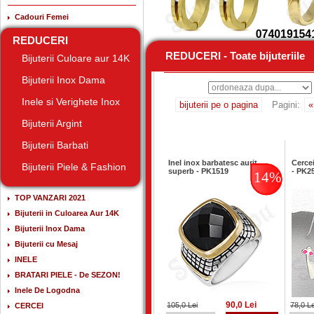
Cadouri Femei
REDUCERI
REDUCERI - Toate bijuteriile
REDUCERI - Toate bijuteriile
Bijuterii Culoare aur 14K
Bijuterii Inox Dama
Inele si Verighete Inox
bijuterii pe o pagina
Pagini:
«
Bijuterii Argint
Bijuterii Barbati
Inel inox barbatesc aurit
Cercei
Bijuterii Piele & Fashion
superb - PK1519
- PK2
14%
TOP VANZARI 2021
Bijuterii in Culoarea Aur 14K
Bijuterii Inox Dama
Bijuterii cu Mesaj
INELE
BRATARI PIELE - De SEZON!
Inele De Logodna
90,0 Lei
105,0 Lei
78,0 Le
CERCEI