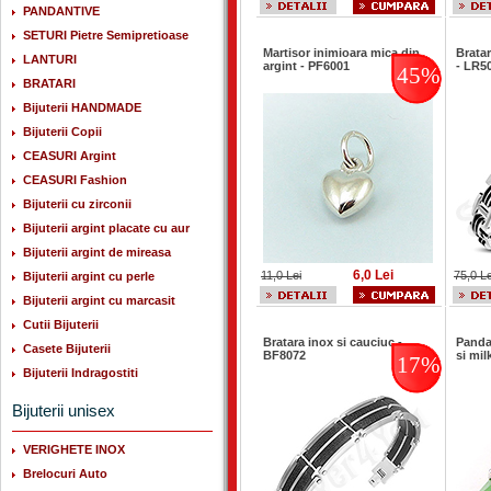
PANDANTIVE
SETURI Pietre Semipretioase
Martisor inimioara mica din
Bratar
LANTURI
argint - PF6001
- LR5
45%
BRATARI
Bijuterii HANDMADE
Bijuterii Copii
CEASURI Argint
CEASURI Fashion
Bijuterii cu zirconii
Bijuterii argint placate cu aur
Bijuterii argint de mireasa
6,0 Lei
11,0 Lei
75,0 Le
Bijuterii argint cu perle
Bijuterii argint cu marcasit
Cutii Bijuterii
Bratara inox si cauciuc -
Pandan
Casete Bijuterii
BF8072
si mil
17%
Bijuterii Indragostiti
Bijuterii unisex
VERIGHETE INOX
Brelocuri Auto