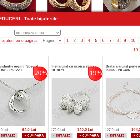
DUCERI - Toate bijuteriile
REDUCERI - Toate bijuteriile
bijuterii pe o pagina
Pagini:
«
1
2
3
4
5
6
7
8
9
10
19
ndantiv argint "Special
Inel argint cu scoica shiva -
Bratara argint perle a
UM" - PK1229
BF3079
inima - PK2486
20%
19%
64,0 Lei
140,0 Lei
104,
,0 Lei
172,0 Lei
127,0 Lei