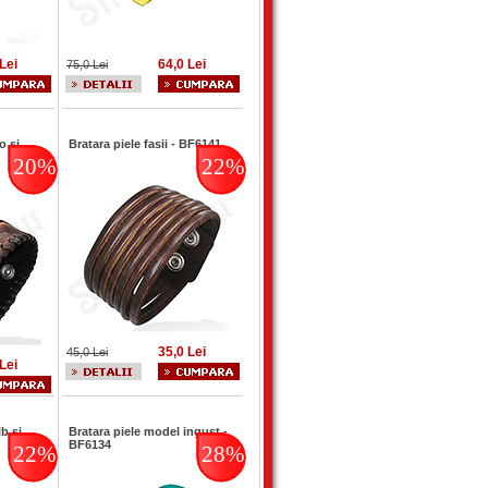
Lei
64,0 Lei
75,0 Lei
o si
Bratara piele fasii - BF6141
20%
22%
35,0 Lei
45,0 Lei
Lei
b si
Bratara piele model ingust -
BF6134
22%
28%