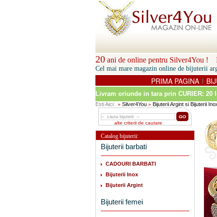
20
ani de online pentru Silver4You ! P
Cel mai mare magazin online de bijuterii arg
PRIMA PAGINA
BIJ
|
Livram oriunde in tara prin
CURIER: 20 l
Esti Aici:
Silver4You
Bijuterii Argint si Bijuterii Ino
»
»
alte criterii de cautare
Catalog bijuterii:
Bijuterii barbati
CADOURI BARBATI
Bijuterii Inox
Bijuterii Argint
Bijuterii femei