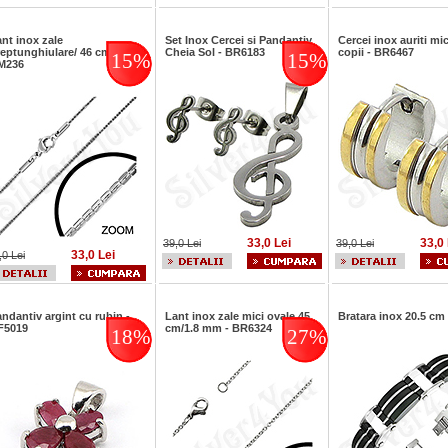
nt inox zale
Set Inox Cercei si Pandantiv
Cercei inox auriti mic
eptunghiulare/ 46 cm -
Cheia Sol - BR6183
copii - BR6467
15%
15%
M236
33,0 Lei
33,0 
39,0 Lei
39,0 Lei
33,0 Lei
,0 Lei
ndantiv argint cu rubin -
Lant inox zale mici ovale 45
Bratara inox 20.5 cm
F5019
cm/1.8 mm - BR6324
18%
27%