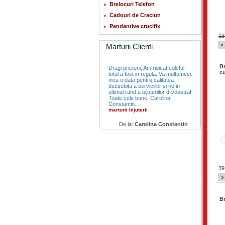
Brelocuri Telefon
Cadouri de Craciun
Pandantive crucifix
13
Marturii Clienti
Br
Dragi prieteni, Am ridicat coletul,
cu
totul a fost in regula. Va multumesc
inca o data pentru calitatea
deosebita a serviciilor si nu in
ultimul rand a bijuteriilor d-voastra!
Toate cele bune, Carolina
Constantin...
marturii bijuterii
De la:
Carolina Constantin
39
Br