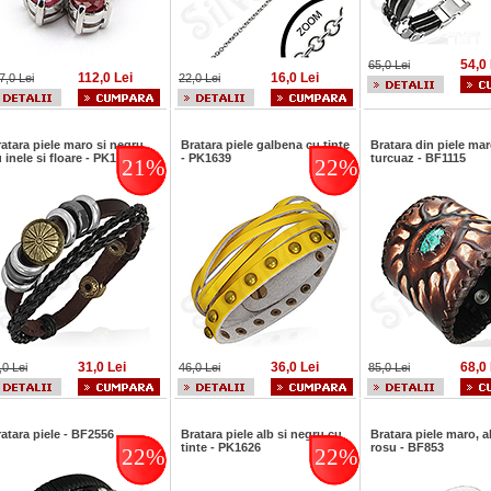
54,0 
65,0 Lei
112,0 Lei
16,0 Lei
7,0 Lei
22,0 Lei
atara piele maro si negru
Bratara piele galbena cu tinte
Bratara din piele mar
 inele si floare - PK1739
- PK1639
turcuaz - BF1115
21%
22%
31,0 Lei
36,0 Lei
68,0 
,0 Lei
46,0 Lei
85,0 Lei
atara piele - BF2556
Bratara piele alb si negru cu
Bratara piele maro, al
tinte - PK1626
rosu - BF853
22%
22%