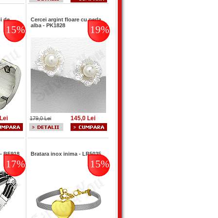
i de
Cercei argint floare cu perla
alba - PK1828
15%
19%
Lei
145,0 Lei
179,0 Lei
 - BF918
Bratara inox inima - LR5035
17%
15%