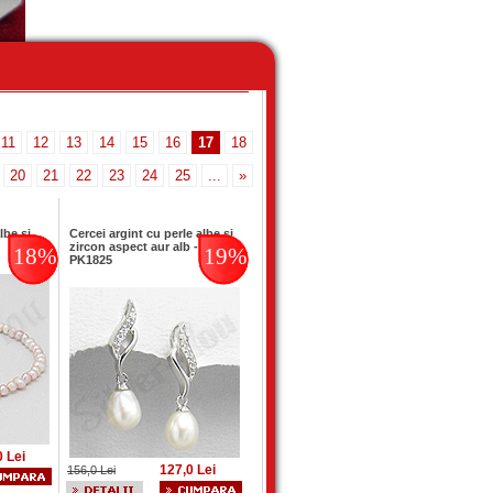
11
12
13
14
15
16
17
18
20
21
22
23
24
25
...
»
lbe si
Cercei argint cu perle albe si
zircon aspect aur alb -
18%
19%
PK1825
0 Lei
127,0 Lei
156,0 Lei