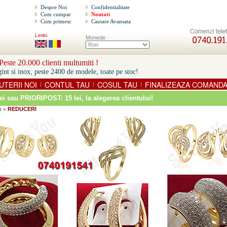
Despre Noi
Confidentialitate
Cum cumpar
Noutati
Cum primesc
Cautare Avansata
Limbi
Monede
este 20.000 clienti multumiti !
int si inox, peste 2400 de modele, toate pe stoc!
UTERII NOI
CONTUL TAU
COSUL TAU
FINALIZEAZA COMAND
|
|
|
ei sau PRIORIPOST: 15 lei
, la alegerea clientului!
x
REDUCERI
»