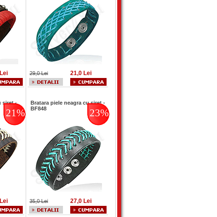
Lei
21,0 Lei
29,0 Lei
siret -
Bratara piele neagra cu siret -
BF848
21%
23%
Lei
27,0 Lei
35,0 Lei