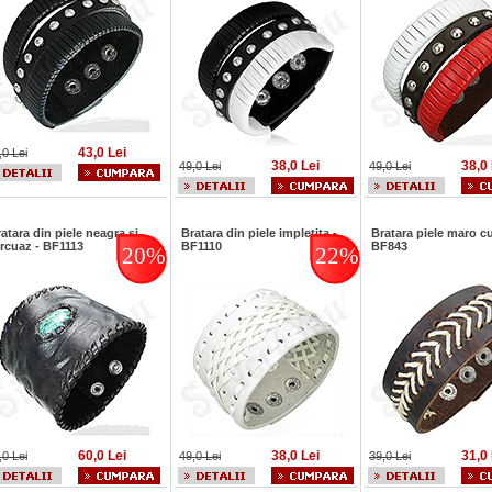
43,0 Lei
,0 Lei
38,0 Lei
38,0 
49,0 Lei
49,0 Lei
atara din piele neagra si
Bratara din piele impletita -
Bratara piele maro cu 
rcuaz - BF1113
BF1110
BF843
20%
22%
60,0 Lei
38,0 Lei
31,0 
,0 Lei
49,0 Lei
39,0 Lei