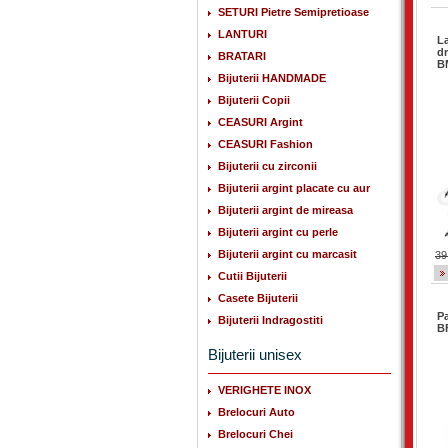
SETURI Pietre Semipretioase
LANTURI
La
dr
BRATARI
B
Bijuterii HANDMADE
Bijuterii Copii
CEASURI Argint
CEASURI Fashion
Bijuterii cu zirconii
Bijuterii argint placate cu aur
Bijuterii argint de mireasa
Bijuterii argint cu perle
Bijuterii argint cu marcasit
39
Cutii Bijuterii
Casete Bijuterii
Pa
Bijuterii Indragostiti
B
Bijuterii unisex
VERIGHETE INOX
Brelocuri Auto
Brelocuri Chei