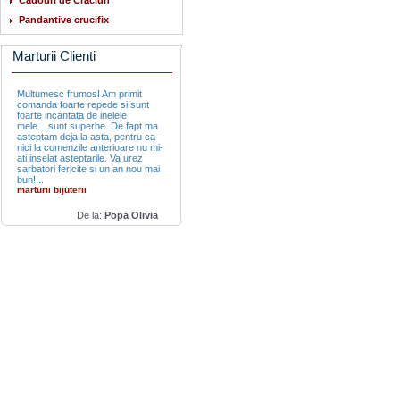
Cadouri de Craciun
Pandantive crucifix
Marturii Clienti
Multumesc frumos! Am primit
comanda foarte repede si sunt
foarte incantata de inelele
mele....sunt superbe. De fapt ma
asteptam deja la asta, pentru ca
nici la comenzile anterioare nu mi-
ati inselat asteptarile. Va urez
sarbatori fericite si un an nou mai
bun!...
marturii bijuterii
De la:
Popa Olivia