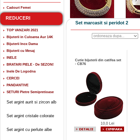
Cadouri Femei
REDUCERI
Set marcasit si peridot 2
TOP VANZARI 2021
Bijuterii in Culoarea Aur 14K
Bijuterii Inox Dama
Bijuterii cu Mesaj
INELE
Cutie bijuterii din catifea set
- CB76
BRATARI PIELE - De SEZON!
Inele De Logodna
CERCEI
PANDANTIVE
SETURI Pietre Semipretioase
Set argint aurit si zircon alb
Set argint cristale colorate
10,0 Lei
Set argint cu perlute albe