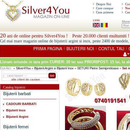
Despre Noi
Con
Cum cumpar
Nou
Cum primesc
Cau
Limbi
Mone
20
ani de online pentru Silver4You ! Peste 20.000 clienti multumiti !
Cel mai mare magazin online de bijuterii argint si inox, peste 2400 de modele, 
PRIMA PAGINA
BIJUTERII NOI
CONTUL TAU
|
|
|
Livram oriunde in tara prin
CURIER: 20 lei sau PRIORIPOST: 15 lei
, la a
Esti Aici:
Silver4You
Bijuterii Argint si Bijuterii Inox
SETURI Pietre Semipretioase
Set m
»
»
»
»
alte criterii de cautare
Catalog bijuterii:
Bijuterii barbati
CADOURI BARBATI
Bijuterii Inox
Bijuterii Argint
Bijuterii femei