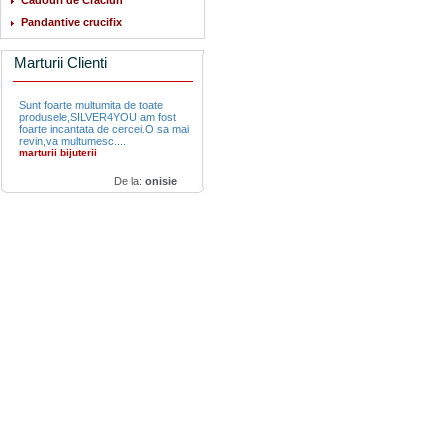
Cadouri de Craciun
Pandantive crucifix
Marturii Clienti
Sunt foarte multumita de toate
produsele,SILVER4YOU am fost
foarte incantata de cercei.O sa mai
revin,va multumesc....
marturii bijuterii
De la:
onisie