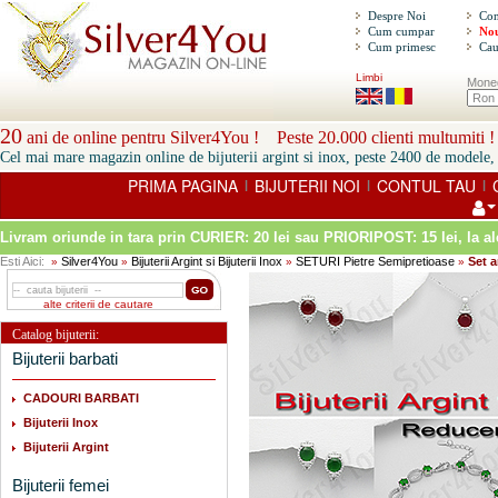
Despre Noi
Con
Cum cumpar
Nou
Cum primesc
Cau
Limbi
Mone
20
ani de online pentru Silver4You ! Peste 20.000 clienti multumiti !
Cel mai mare magazin online de bijuterii argint si inox, peste 2400 de modele, 
PRIMA PAGINA
BIJUTERII NOI
CONTUL TAU
|
|
|
Livram oriunde in tara prin
CURIER: 20 lei sau PRIORIPOST: 15 lei
, la a
Esti Aici:
Silver4You
Bijuterii Argint si Bijuterii Inox
SETURI Pietre Semipretioase
Set a
»
»
»
»
alte criterii de cautare
Catalog bijuterii:
Bijuterii barbati
CADOURI BARBATI
Bijuterii Inox
Bijuterii Argint
Bijuterii femei