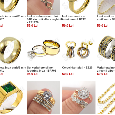
heta inox aurit/6 mm
Inel in culoarea aurului
Inel inox aurit cu
Lant aurit cu
057
14K zirconii albe - reglabil
inimioara - LR212
cm/2 mm - D
- ZS1779
Lei
55,0 Lei
59,0 Lei
59,0 Lei
heta inox aurit/8 mm
Set verighete si inel
Cercei dantelati - ZS26
Verigheta inox
041
logodna inox - BR706
zirconii albe
Lei
95,0 Lei
50,0 Lei
69,0 Lei