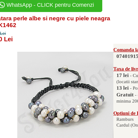
WhatsApp - CLICK pentru Comenzi
tara perle albe si negre cu piele neagra
PK1462
Lei
0 Lei
Comanda la
0740191
Taxa de liv
17 lei
- Cu
(locatii sta
13 lei
- Po
Gratuit
-
minima 200
Optiuni de 
Ramburs
Cardul (On