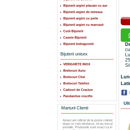
Bijuterii argint placate cu aur
Bijuterii argint de mireasa
Bijuterii argint cu perle
Bijuterii argint cu marcasit
Cutii Bijuterii
Casete Bijuterii
De
Bijuterii Indragostiti
cu
Bijuterii unisex
Lu
25
VERIGHETE INOX
Si
Brelocuri Auto
Lu
Brelocuri Chei
La
Brelocuri Telefon
Cadouri de Craciun
Pandantive crucifix
Ult
Marturii Clienti
Astazi am ridicat de la posta coletul;
dupa ce l-am desfacut, mi-au trecut
emotiile. Produsele sunt exact ca in