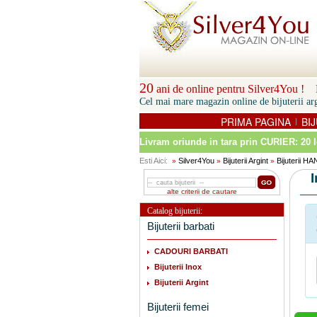
20
ani de online pentru Silver4You ! P
Cel mai mare magazin online de bijuterii arg
PRIMA PAGINA
BIJ
|
Livram oriunde in tara prin
CURIER: 20 l
Esti Aici:
Silver4You
Bijuterii Argint
Bijuterii 
»
»
»
alte criterii de cautare
Catalog bijuterii:
Bijuterii barbati
CADOURI BARBATI
Bijuterii Inox
Bijuterii Argint
Bijuterii femei