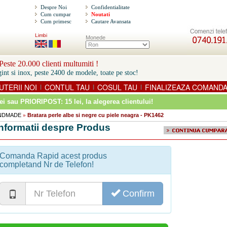
Despre Noi
Confidentialitate
Cum cumpar
Noutati
Cum primesc
Cautare Avansata
Limbi
Monede
este 20.000 clienti multumiti !
int si inox, peste 2400 de modele, toate pe stoc!
UTERII NOI
CONTUL TAU
COSUL TAU
FINALIZEAZA COMAND
|
|
|
ei sau PRIORIPOST: 15 lei
, la alegerea clientului!
HANDMADE
Bratara perle albe si negre cu piele neagra - PK1462
»
Informatii despre Produs
Comanda Rapid acest produs
completand Nr de Telefon!
Confirm