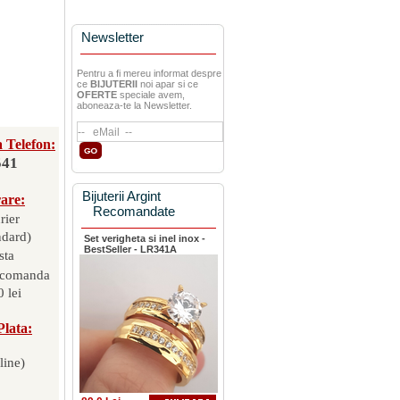
Newsletter
Pentru a fi mereu informat despre
ce
BIJUTERII
noi apar si ce
OFERTE
speciale avem,
aboneaza-te la Newsletter.
 Telefon:
541
Bijuterii Argint
rare:
Recomandate
rier
ndard)
Set verigheta si inel inox -
BestSeller - LR341A
sta
 comanda
 lei
Plata:
line)