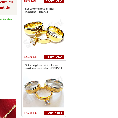
89,0 Lei
scută cu
ant de
Set 2 verighete si inel
logodna - BR704
bil in stoc
149,0 Lei
Set verighete si inel inox
aurit zirconii albe - BN155A
159,0 Lei