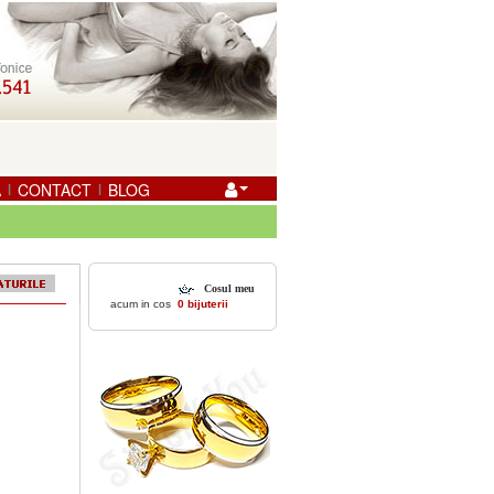
A
CONTACT
BLOG
|
|
Cosul meu
acum in cos
0 bijuterii