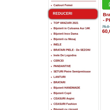
Cadouri Femei
REDUCERI
Bra
- 
TOP VANZARI 2021
75,0 
Bijuterii in Culoarea Aur 14K
60,
Bijuterii Inox Dama
Bijuterii cu Mesaj
INELE
BRATARI PIELE - De SEZON!
Inele De Logodna
CERCEI
PANDANTIVE
SETURI Pietre Semipretioase
LANTURI
BRATARI
Bijuterii HANDMADE
Bijuterii Copii
CEASURI Argint
CEASURI Fashion
Bijuterii cu zirconii