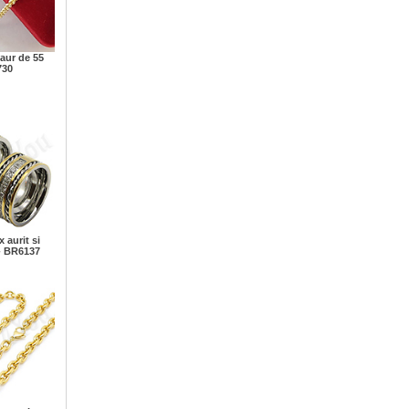
 aur de 55
730
 aurit si
 - BR6137