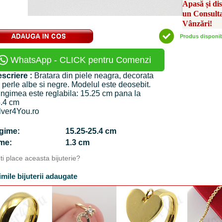
Apasă și di
un Consult
Vânzări!
Produs disponi
WhatsApp - CLICK pentru Comenzi
scriere :
Bratara din piele neagra, decorata
 perle albe si negre. Modelul este deosebit.
ngimea este reglabila: 15.25 cm pana la
.4 cm
lver4You.ro
ngime:
15.25-25.4 cm
time:
1.3 cm
Iti place aceasta bijuterie?
imile bijuterii adaugate