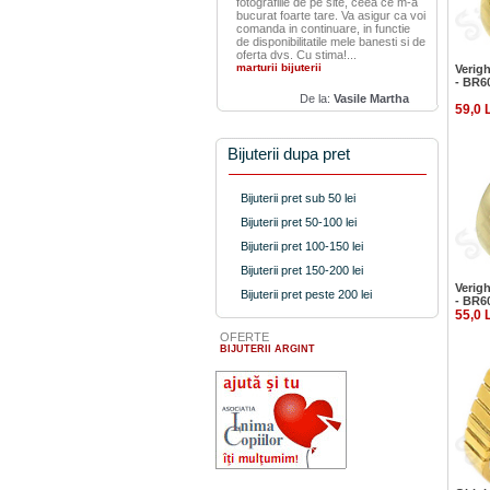
fotografiile de pe site, ceea ce m-a
bucurat foarte tare. Va asigur ca voi
comanda in continuare, in functie
de disponibilitatile mele banesti si de
oferta dvs. Cu stima!...
marturii bijuterii
Verig
- BR6
De la:
Vasile Martha
59,0 
Bijuterii dupa pret
Bijuterii pret sub 50 lei
Bijuterii pret 50-100 lei
Bijuterii pret 100-150 lei
Bijuterii pret 150-200 lei
Verig
Bijuterii pret peste 200 lei
- BR6
55,0 
OFERTE
BIJUTERII ARGINT