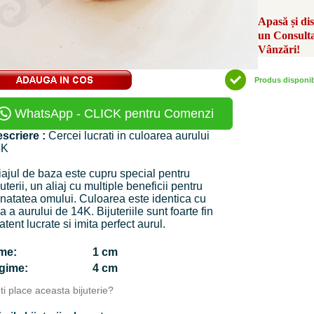
Apasă și di
un Consult
Vânzări!
Produs disponi
WhatsApp - CLICK pentru Comenzi
scriere :
Cercei lucrati in culoarea aurului
4K
iajul de baza este cupru special pentru
juterii, un aliaj cu multiple beneficii pentru
natatea omului. Culoarea este identica cu
a a aurului de 14K. Bijuteriile sunt foarte fin
 atent lucrate si imita perfect aurul.
time:
1 cm
ngime:
4 cm
Iti place aceasta bijuterie?