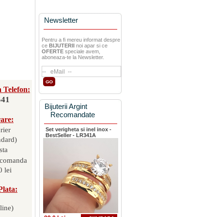
Newsletter
Pentru a fi mereu informat despre
ce
BIJUTERII
noi apar si ce
OFERTE
speciale avem,
aboneaza-te la Newsletter.
 Telefon:
541
Bijuterii Argint
Recomandate
rare:
rier
Set verigheta si inel inox -
BestSeller - LR341A
ndard)
sta
 comanda
 lei
Plata:
line)