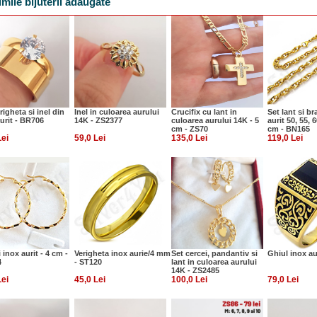
imile bijuterii adaugate
righeta si inel din
Inel in culoarea aurului
Crucifix cu lant in
Set lant si br
urit - BR706
14K - ZS2377
culoarea aurului 14K - 5
aurit 50, 55, 6
cm - ZS70
cm - BN165
Lei
59,0 Lei
135,0 Lei
119,0 Lei
 inox aurit - 4 cm -
Verigheta inox aurie/4 mm
Set cercei, pandantiv si
Ghiul inox au
4
- ST120
lant in culoarea aurului
14K - ZS2485
Lei
45,0 Lei
100,0 Lei
79,0 Lei