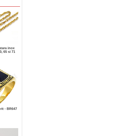
atara inox
0, 65 si 71
rit - BR647