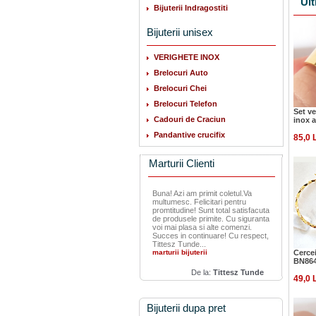
Ult
Bijuterii Indragostiti
Bijuterii unisex
VERIGHETE INOX
Brelocuri Auto
Brelocuri Chei
Brelocuri Telefon
Set ve
Cadouri de Craciun
inox a
Pandantive crucifix
85,0 
Marturii Clienti
Buna! Azi am primit coletul.Va
multumesc. Felicitari pentru
promtitudine! Sunt total satisfacuta
de produsele primite. Cu siguranta
voi mai plasa si alte comenzi.
Succes in continuare! Cu respect,
Tittesz Tunde...
marturii bijuterii
Cercei
BN86
De la:
Tittesz Tunde
49,0 
Bijuterii dupa pret