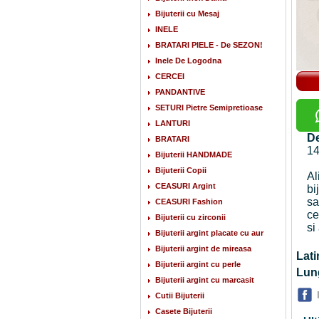
Bijuterii cu Mesaj
INELE
BRATARI PIELE - De SEZON!
Inele De Logodna
CERCEI
PANDANTIVE
SETURI Pietre Semipretioase
LANTURI
De
BRATARI
1
Bijuterii HANDMADE
Bijuterii Copii
Al
CEASURI Argint
bi
sa
CEASURI Fashion
ce
Bijuterii cu zirconii
si
Bijuterii argint placate cu aur
Bijuterii argint de mireasa
La
Bijuterii argint cu perle
Lu
Bijuterii argint cu marcasit
Cutii Bijuterii
Casete Bijuterii