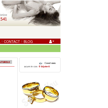
A
CONTACT
BLOG
|
|
Cosul meu
acum in cos
0 bijuterii