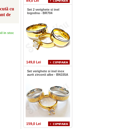
89,0 Lei
scută cu
Set 2 verighete si inel
logodna - BR704
ant de
bil in stoc
149,0 Lei
Set verighete si inel inox
aurit zirconii albe - BN155A
159,0 Lei