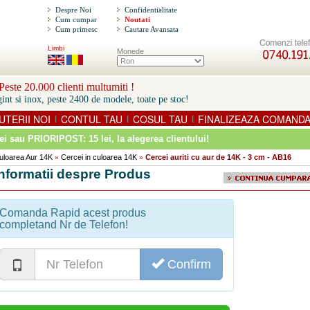
Despre Noi
Confidentialitate
Cum cumpar
Noutati
Cum primesc
Cautare Avansata
Limbi
Monede
este 20.000 clienti multumiti !
int si inox, peste 2400 de modele, toate pe stoc!
UTERII NOI
CONTUL TAU
COSUL TAU
FINALIZEAZA COMAND
|
|
|
ei sau PRIORIPOST: 15 lei
, la alegerea clientului!
 Culoarea Aur 14K
Cercei in culoarea 14K
Cercei auriti cu aur de 14K - 3 cm - AB16
»
»
Informatii despre Produs
Comanda Rapid acest produs
completand Nr de Telefon!
Confirm