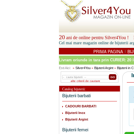
20
ani de online pentru Silver4You ! P
Cel mai mare magazin online de bijuterii arg
PRIMA PAGINA
BIJ
|
Livram oriunde in tara prin
CURIER: 20 l
Esti Aici:
Silver4You
Bijuterii Argint
Bijuterii in
»
»
»
alte criterii de cautare
Catalog bijuterii:
Bijuterii barbati
CADOURI BARBATI
Bijuterii Inox
Bijuterii Argint
Bijuterii femei