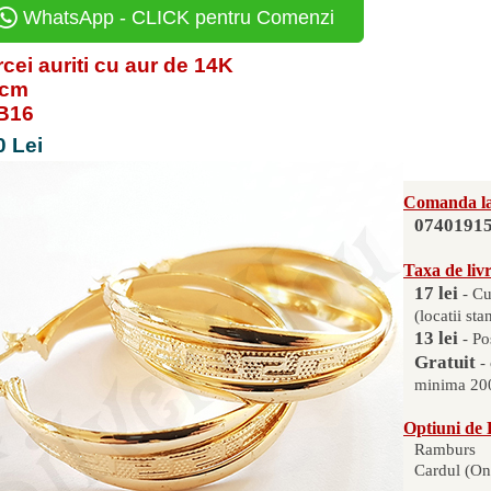
WhatsApp - CLICK pentru Comenzi
cei auriti cu aur de 14K
 cm
AB16
0 Lei
Comanda la
0740191
Taxa de liv
17 lei
- Cu
(locatii sta
13 lei
- Po
Gratuit
-
minima 200
Optiuni de 
Ramburs
Cardul (On