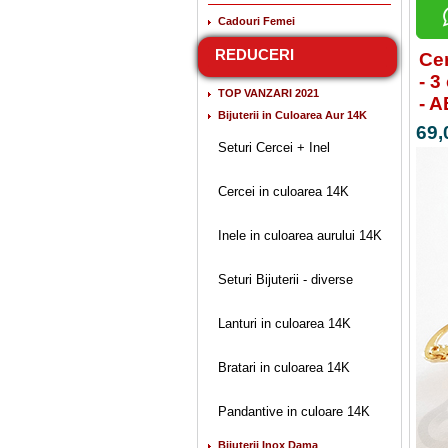
Cadouri Femei
REDUCERI
Cer
- 3
TOP VANZARI 2021
- 
Bijuterii in Culoarea Aur 14K
69,
Seturi Cercei + Inel
Cercei in culoarea 14K
Inele in culoarea aurului 14K
Seturi Bijuterii - diverse
Lanturi in culoarea 14K
Bratari in culoarea 14K
Pandantive in culoare 14K
Bijuterii Inox Dama