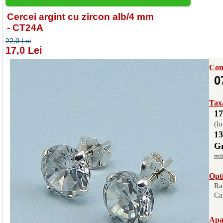
Cercei argint cu zircon alb/4 mm
- CT24A
22,0 Lei
17,0 Lei
Com
0
Taxa
17
(lo
13
Gr
mi
Opti
Ra
Ca
Apas