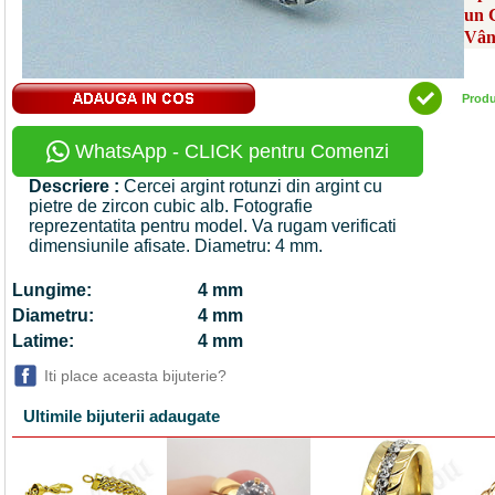
un 
Vân
Prod
WhatsApp - CLICK pentru Comenzi
Descriere :
Cercei argint rotunzi din argint cu
pietre de zircon cubic alb. Fotografie
reprezentatita pentru model. Va rugam verificati
dimensiunile afisate. Diametru: 4 mm.
Lungime:
4 mm
Diametru:
4 mm
Latime:
4 mm
Iti place aceasta bijuterie?
Ultimile bijuterii adaugate