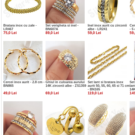
Bratara inox cu zale -
Set verigheta si inel -
Inel inox aurit cu zirconii
Cer
LR467
BN607A
albe - LR241
- 5
75,0 Lei
89,0 Lei
59,0 Lei
59,
Cercei inox aurit - 2.8 cm -
Ghiul in culoarea aurului
Set lant si bratara inox
Set
BN865
14K zirconii albe - ZS1359
aurit 50, 55, 60, 65 si 71 cm
lan
- BN165
14K
49,0 Lei
69,0 Lei
119,0 Lei
149