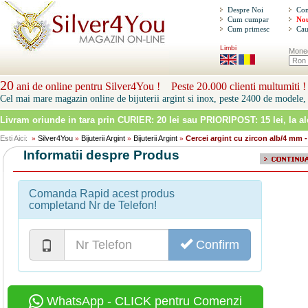
Despre Noi
Con
Cum cumpar
Nou
Cum primesc
Cau
Limbi
Mone
20
ani de online pentru Silver4You ! Peste 20.000 clienti multumiti !
Cel mai mare magazin online de bijuterii argint si inox, peste 2400 de modele, 
Livram oriunde in tara prin
CURIER: 20 lei sau PRIORIPOST: 15 lei
, la a
Esti Aici:
Silver4You
Bijuterii Argint
Bijuterii Argint
Cercei argint cu zircon alb/4 mm 
»
»
»
»
Informatii despre Produs
Comanda Rapid acest produs
completand Nr de Telefon!
Confirm
WhatsApp - CLICK pentru Comenzi