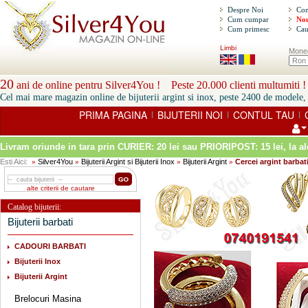
Despre Noi
Con
Cum cumpar
Nou
Cum primesc
Cau
Limbi
Mone
20
ani de online pentru Silver4You ! Peste 20.000 clienti multumiti !
Cel mai mare magazin online de bijuterii argint si inox, peste 2400 de modele, 
PRIMA PAGINA
BIJUTERII NOI
CONTUL TAU
|
|
|
Livram oriunde in tara prin
CURIER: 20 lei sau PRIORIPOST: 15 lei
, la a
Esti Aici:
Silver4You
Bijuterii Argint si Bijuterii Inox
Bijuterii Argint
Cercei argint barbat
»
»
»
»
alte criterii de cautare
Catalog bijuterii:
Bijuterii barbati
CADOURI BARBATI
Bijuterii Inox
Bijuterii Argint
Brelocuri Masina