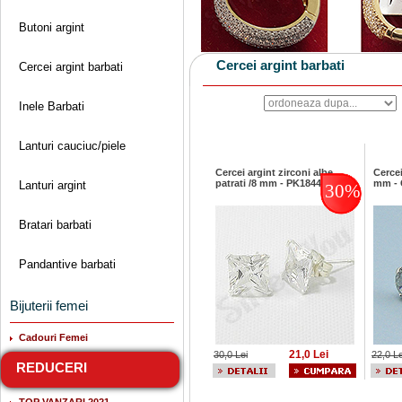
Butoni argint
Cercei argint barbati
Cercei argint barbati
Inele Barbati
Lanturi cauciuc/piele
Cercei argint zirconi albe
Cercei
patrati /8 mm - PK1844
mm -
Lanturi argint
30%
Bratari barbati
Pandantive barbati
Bijuterii femei
Cadouri Femei
21,0 Lei
30,0 Lei
22,0 Le
REDUCERI