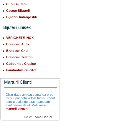
Cutii Bijuterii
Casete Bijuterii
Bijuterii Indragostiti
Bijuterii unisex
VERIGHETE INOX
Brelocuri Auto
Brelocuri Chei
Brelocuri Telefon
Cadouri de Craciun
Pandantive crucifix
Marturii Clienti
Chiar daca am dat comanda prea
tarziu, pachetul a fost trimis urgent
pentru a ajunge exact cand am
avut nevoie de el. Multumesc....
marturii bijuterii
De la:
Toma Daniel