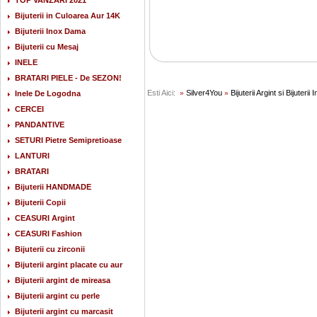
TOP VANZARI 2021
Bijuterii in Culoarea Aur 14K
Bijuterii Inox Dama
Bijuterii cu Mesaj
INELE
BRATARI PIELE - De SEZON!
Esti Aici:
Silver4You
Bijuterii Argint si Bijuterii 
Inele De Logodna
»
»
CERCEI
PANDANTIVE
SETURI Pietre Semipretioase
LANTURI
BRATARI
Bijuterii HANDMADE
Bijuterii Copii
CEASURI Argint
CEASURI Fashion
Bijuterii cu zirconii
Bijuterii argint placate cu aur
Bijuterii argint de mireasa
Bijuterii argint cu perle
Bijuterii argint cu marcasit