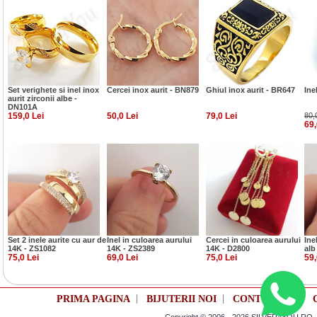
Set verighete si inel inox
Cercei inox aurit - BN879
Ghiul inox aurit - BR647
Ine
aurit zirconii albe -
DN101A
159,0 Lei
50,0 Lei
79,0 Lei
80,
69,
Set 2 inele aurite cu aur de
Inel in culoarea aurului
Cercei in culoarea aurului
Ine
14K - ZS1082
14K - ZS2389
14K - D2800
alb
75,0 Lei
69,0 Lei
75,0 Lei
59,
|
|
|
PRIMA PAGINA
BIJUTERII NOI
CONTUL TAU