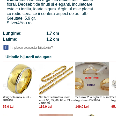
floral. Deosebit de finuti si eleganti. Incuietoare
este cu tortita, foarte sigura. Argintul este placat
cu rodiu ceea ce ii confera aspect de aur alb.
Greutate: 5.9 gr.
Silver4You.ro
Lungime:
1.7 cm
Latime:
1.2 cm
Iti place aceasta bijuterie?
Ultimile bijuterii adaugate
Verigheta inox aurit -
Set lant si bratara inox
Set inox 2 verighete si inel
Set
BR6192
aurit 50, 55, 60, 65 si 71 cm
logodna - DN103A
log
- BN165
55,0 Lei
119,0 Lei
149,0 Lei
95,