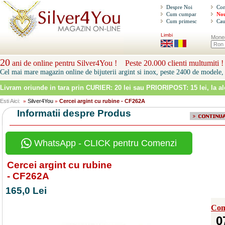
Despre Noi
Con
Cum cumpar
Nou
Cum primesc
Cau
Limbi
Mone
20
ani de online pentru Silver4You ! Peste 20.000 clienti multumiti !
Cel mai mare magazin online de bijuterii argint si inox, peste 2400 de modele, 
Livram oriunde in tara prin
CURIER: 20 lei sau PRIORIPOST: 15 lei
, la a
Esti Aici:
Silver4You
Cercei argint cu rubine - CF262A
»
»
Informatii despre Produs
WhatsApp - CLICK pentru Comenzi
Cercei argint cu rubine
- CF262A
165,0 Lei
Com
0