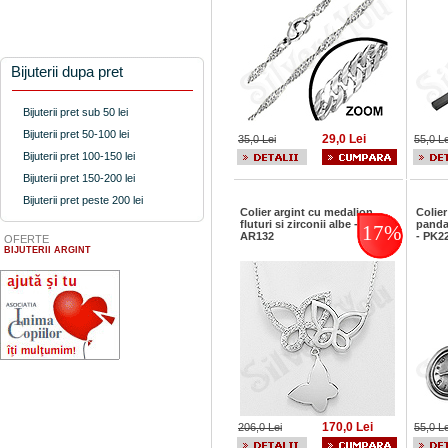
Bijuterii dupa pret
Bijuterii pret sub 50 lei
Bijuterii pret 50-100 lei
29,0 Lei
35,0 Lei
55,0 Le
Bijuterii pret 100-150 lei
Bijuterii pret 150-200 lei
Bijuterii pret peste 200 lei
Colier argint cu medalion
Colier
fluturi si zirconii albe -
panda
17%
AR132
- PK2
OFERTE
BIJUTERII ARGINT
170,0 Lei
206,0 Lei
55,0 Le