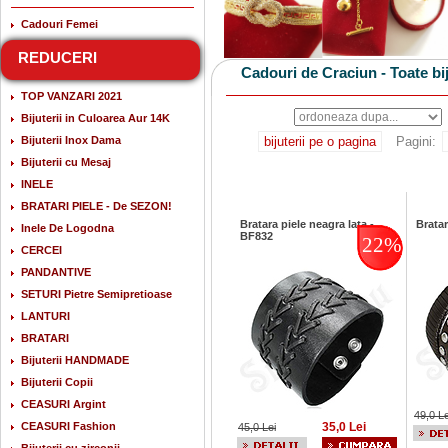
Cadouri Femei
REDUCERI
Cadouri de Craciun - Toate bij
TOP VANZARI 2021
Bijuterii in Culoarea Aur 14K
Bijuterii Inox Dama
bijuterii pe o pagina
Pagini:
Bijuterii cu Mesaj
INELE
BRATARI PIELE - De SEZON!
Bratara piele neagra lata -
Bratar
Inele De Logodna
BF832
22%
CERCEI
PANDANTIVE
SETURI Pietre Semipretioase
LANTURI
BRATARI
Bijuterii HANDMADE
Bijuterii Copii
CEASURI Argint
49,0 Le
CEASURI Fashion
35,0 Lei
45,0 Lei