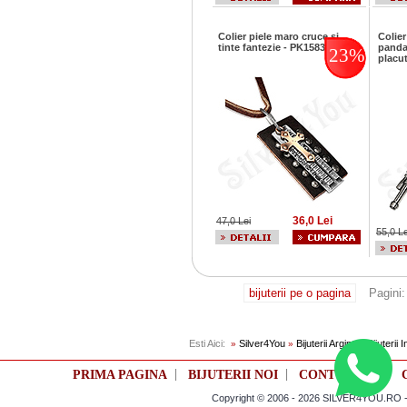
Colier piele maro cruce si
Colier
tinte fantezie - PK1583
panda
23%
placu
36,0 Lei
47,0 Lei
55,0 Le
bijuterii pe o pagina
Pagini
Esti Aici:
Silver4You
Bijuterii Argint si Bijuterii 
»
»
|
|
|
PRIMA PAGINA
BIJUTERII NOI
CONTUL TAU
Copyright © 2006 - 2026 SILVER4YOU.RO - M