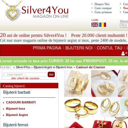
Despre Noi
Con
Cum cumpar
Nou
Cum primesc
Cau
Limbi
Mone
20
ani de online pentru Silver4You ! Peste 20.000 clienti multumiti !
Cel mai mare magazin online de bijuterii argint si inox, peste 2400 de modele, 
PRIMA PAGINA
BIJUTERII NOI
CONTUL TAU
|
|
|
Livram oriunde in tara prin
CURIER: 20 lei sau PRIORIPOST: 15 lei
, la a
Esti Aici:
Silver4You
Bijuterii Argint si Bijuterii Inox
Cadouri de Craciun
»
»
»
alte criterii de cautare
Catalog bijuterii:
Bijuterii barbati
CADOURI BARBATI
Bijuterii Inox
Bijuterii Argint
Bijuterii femei