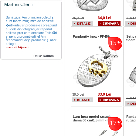
Marturii Clienti
Bună ziua! Am primit ieri coletul şi
64,0 Lei
75,0 Lei
69,0 Le
sunt foarte mulţumită de achiziţie,
�ntr-adevăr produsele corespund
cu cele din fotografii,iar raportul
calitate-preţ este excelent!Felicitări
şi pentru promptitudine! Am
Pandantiv inox - PF459
Set pa
recomandat deja produsele şi altor
floare
15%
colege ...
marturii bijuterii
De la:
Raluca
33,0 Lei
39,0 Lei
75,0 Le
Lant inox model rasucit
Panda
dama 60 cm/1.5 mm - BM235
rugac
17%