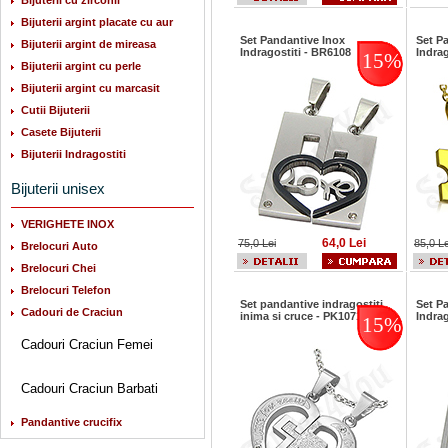
Bijuterii cu zirconii
Bijuterii argint placate cu aur
Set Pandantive Inox
Set P
Bijuterii argint de mireasa
Indragostiti - BR6108
Indrag
15%
Bijuterii argint cu perle
Bijuterii argint cu marcasit
Cutii Bijuterii
Casete Bijuterii
Bijuterii Indragostiti
Bijuterii unisex
VERIGHETE INOX
64,0 Lei
75,0 Lei
85,0 Le
Brelocuri Auto
Brelocuri Chei
Brelocuri Telefon
Set pandantive indragostiti
Set P
Cadouri de Craciun
inima si cruce - PK1071
Indrag
15%
Cadouri Craciun Femei
Cadouri Craciun Barbati
Pandantive crucifix