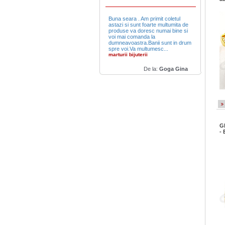
Buna seara . Am primit coletul
astazi si sunt foarte multumita de
produse va doresc numai bine si
voi mai comanda la
dumneavoastra.Banii sunt in drum
spre voi.Va multumesc...
marturii bijuterii
De la:
Goga Gina
Gh
-