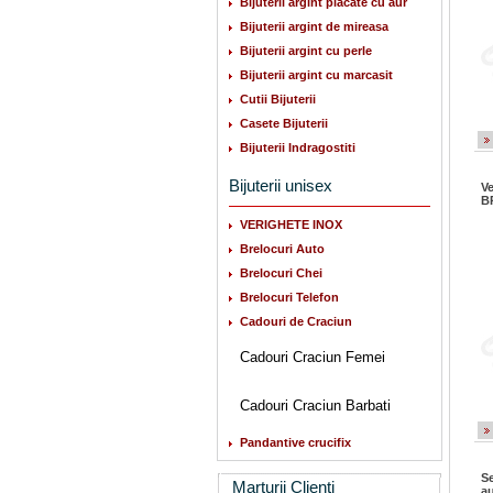
Bijuterii argint placate cu aur
Bijuterii argint de mireasa
Bijuterii argint cu perle
Bijuterii argint cu marcasit
Cutii Bijuterii
Casete Bijuterii
Bijuterii Indragostiti
Bijuterii unisex
Ve
B
VERIGHETE INOX
Brelocuri Auto
Brelocuri Chei
Brelocuri Telefon
Cadouri de Craciun
Cadouri Craciun Femei
Cadouri Craciun Barbati
Pandantive crucifix
Se
Marturii Clienti
au