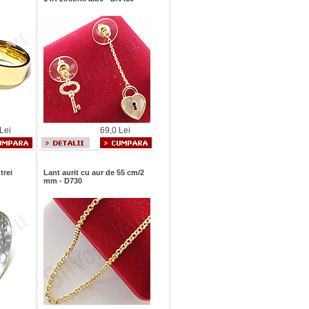
Lei
69,0 Lei
trei
Lant aurit cu aur de 55 cm/2
mm - D730