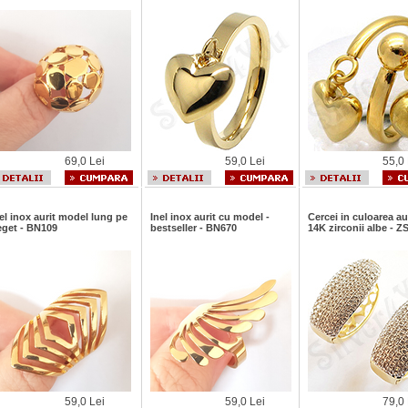
69,0 Lei
59,0 Lei
55,0 
el inox aurit model lung pe
Inel inox aurit cu model -
Cercei in culoarea au
eget - BN109
bestseller - BN670
14K zirconii albe - Z
59,0 Lei
59,0 Lei
79,0 