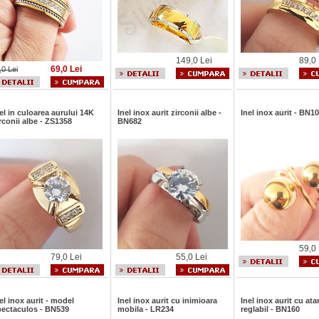
149,0 Lei
89,0 
69,0 Lei
,0 Lei
el in culoarea aurului 14K
Inel inox aurit zirconii albe -
Inel inox aurit - BN1
rconii albe - ZS1358
BN682
59,0 
79,0 Lei
55,0 Lei
el inox aurit - model
Inel inox aurit cu inimioara
Inel inox aurit cu ata
pectaculos - BN539
mobila - LR234
reglabil - BN160