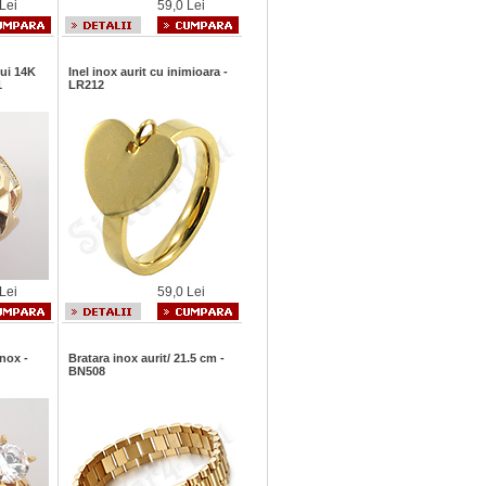
Lei
59,0 Lei
lui 14K
Inel inox aurit cu inimioara -
1
LR212
Lei
59,0 Lei
inox -
Bratara inox aurit/ 21.5 cm -
BN508