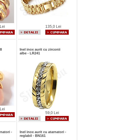
Lei
135,0 Lei
08
Inel inox aurit cu zirconii
albe - LR241
Lei
59,0 Lei
rnatori -
Inel inox aurit cu atarnatori -
reglabil - BN161