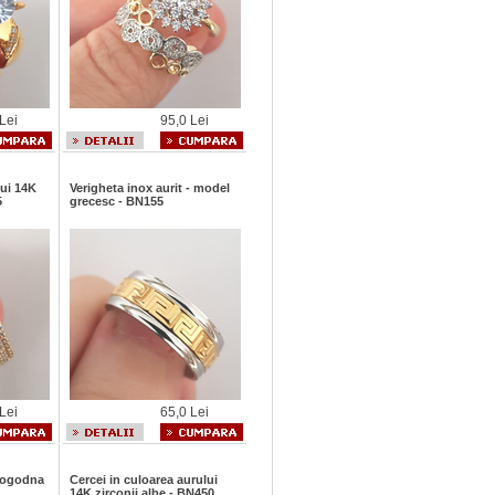
Lei
95,0 Lei
lui 14K
Verigheta inox aurit - model
5
grecesc - BN155
Lei
65,0 Lei
 logodna
Cercei in culoarea aurului
14K zirconii albe - BN450