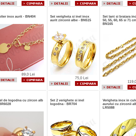
lier inox aurit - BN404
Set verigheta si inel inox
Set lant si bratara in
aurit zirconii albe - BN515
50, 55, 60, 65 si 71 cm
BN165
89,0 Lei
75,0 Lei
119,0
el de logodna cu zircon alb
Set 2 verighete si inel
Verigheta inox in cul
 BR6028
logodna - BR704
aurului cu zirconii al
LR5088