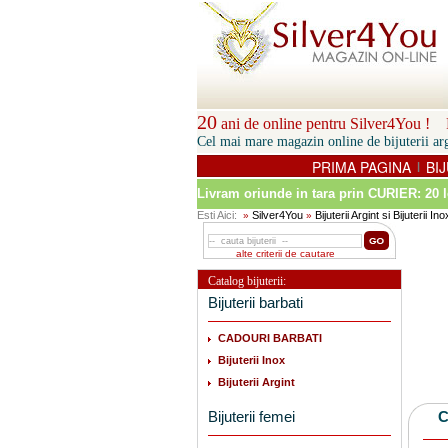
20
ani de online pentru Silver4You ! P
Cel mai mare magazin online de bijuterii arg
PRIMA PAGINA
BIJ
|
Livram oriunde in tara prin
CURIER: 20 l
Esti Aici:
Silver4You
Bijuterii Argint si Bijuterii Ino
»
»
alte criterii de cautare
Catalog bijuterii:
Bijuterii barbati
CADOURI BARBATI
Bijuterii Inox
Bijuterii Argint
Bijuterii femei
C