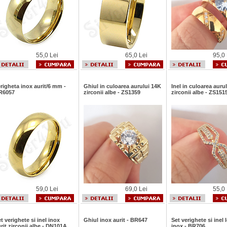
55,0 Lei
65,0 Lei
95,0 
righeta inox aurit/6 mm -
Ghiul in culoarea aurului 14K
Inel in culoarea auru
R6057
zirconii albe - ZS1359
zirconii albe - ZS151
59,0 Lei
69,0 Lei
55,0 
t verighete si inel inox
Ghiul inox aurit - BR647
Set verighete si inel
rit zirconii albe - DN101A
inox - BR706