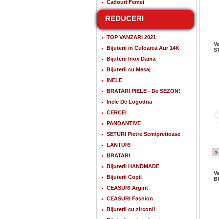
Cadouri Femei
REDUCERI
TOP VANZARI 2021
Ve
Bijuterii in Culoarea Aur 14K
S
Bijuterii Inox Dama
Bijuterii cu Mesaj
INELE
BRATARI PIELE - De SEZON!
Inele De Logodna
CERCEI
PANDANTIVE
SETURI Pietre Semipretioase
LANTURI
BRATARI
Bijuterii HANDMADE
Ve
Bijuterii Copii
B
CEASURI Argint
CEASURI Fashion
Bijuterii cu zirconii