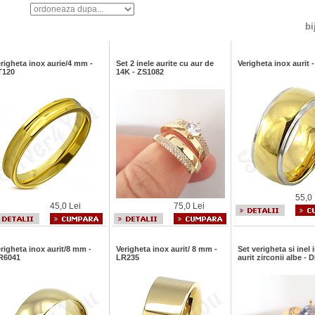
bi
righeta inox aurie/4 mm -
Set 2 inele aurite cu aur de
Verigheta inox aurit
T120
14K - ZS1082
55,0 
45,0 Lei
75,0 Lei
righeta inox aurit/8 mm -
Verigheta inox aurit/ 8 mm -
Set verigheta si inel 
R6041
LR235
aurit zirconii albe - 