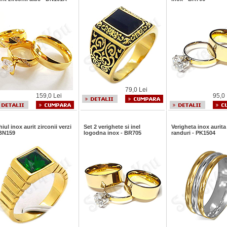
79,0 Lei
159,0 Lei
95,0 
iul inox aurit zirconii verzi
Set 2 verighete si inel
Verigheta inox aurita 
 BN159
logodna inox - BR705
randuri - PK1504