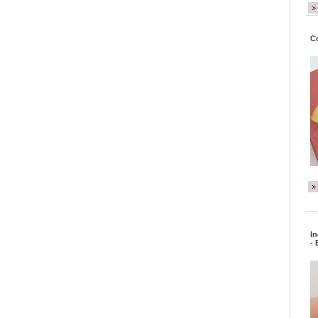
Co
In
-