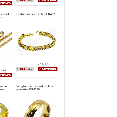
ox aurit
Bratara inox cu zale - LR467
 -
75,0 Lei
 Lei
oarea
Verigheta inox aurit cu linii
be -
gravate - BR6139