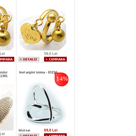
Lei
59,0 Lei
rului
Inel argint inima - IO210
S1391
14%
69,0 Lei
80,0 Lei
Lei