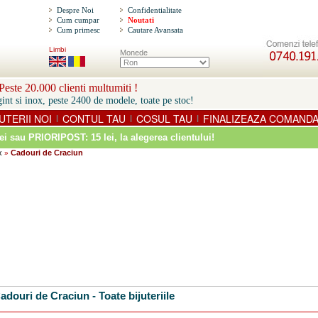
Despre Noi
Confidentialitate
Cum cumpar
Noutati
Cum primesc
Cautare Avansata
Limbi
Monede
este 20.000 clienti multumiti !
int si inox, peste 2400 de modele, toate pe stoc!
UTERII NOI
CONTUL TAU
COSUL TAU
FINALIZEAZA COMAND
|
|
|
ei sau PRIORIPOST: 15 lei
, la alegerea clientului!
x
Cadouri de Craciun
»
adouri de Craciun - Toate bijuteriile