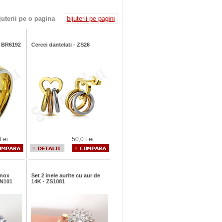
juterii pe o pagina
bijuterii pe pagini
 - BR6192
Cercei dantelati - ZS26
Lei
50,0 Lei
inox
Set 2 inele aurite cu aur de
DN101
14K - ZS1081