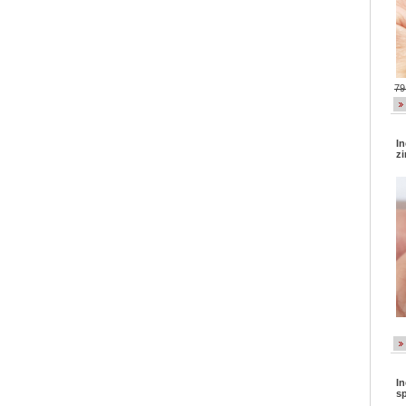
79
In
zi
In
s