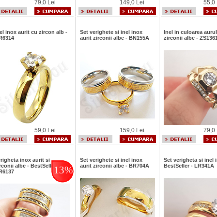
79,0 Lei
149,0 Lei
55,0 
el inox aurit cu zircon alb -
Set verighete si inel inox
Inel in culoarea auru
R6314
aurit zirconii albe - BN155A
zirconii albe - ZS136
59,0 Lei
159,0 Lei
79,0 
righeta inox aurit si
Set verighete si inel inox
Set verigheta si inel 
rconii albe - BestSeller -
aurit zirconii albe - BR704A
BestSeller - LR341A
13%
R6137