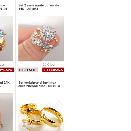
inox
Set 2 inele aurite cu aur de
DN101
14K - ZS1081
Lei
95,0 Lei
lui 14K
Set verighete si inel inox
5
aurit zirconii albe - DN101A