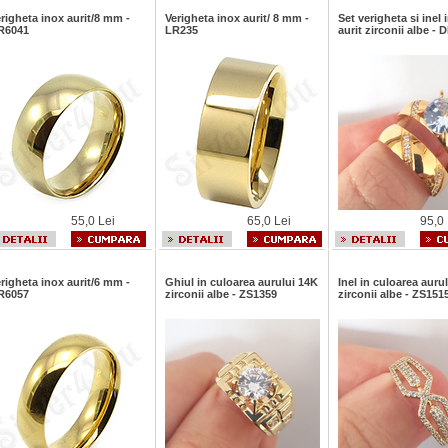
righeta inox aurit/8 mm -
Verigheta inox aurit/ 8 mm -
Set verigheta si inel 
R6041
LR235
aurit zirconii albe - 
55,0 Lei
65,0 Lei
95,0 
righeta inox aurit/6 mm -
Ghiul in culoarea aurului 14K
Inel in culoarea auru
R6057
zirconii albe - ZS1359
zirconii albe - ZS151