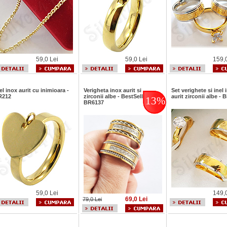
59,0 Lei
59,0 Lei
159,
el inox aurit cu inimioara -
Verigheta inox aurit si
Set verighete si inel 
R212
zirconii albe - BestSeller -
aurit zirconii albe -
13%
BR6137
59,0 Lei
149,
69,0 Lei
79,0 Lei