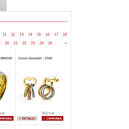
11
12
13
14
15
16
17
18
9
20
21
22
23
24
25
...
»
 - BR6192
Cercei dantelati - ZS26
Lei
50,0 Lei