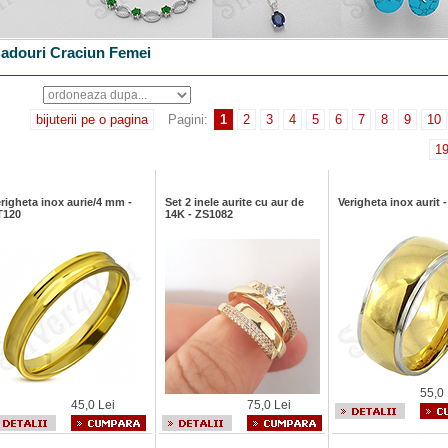
adouri Craciun Femei
bijuterii pe o pagina
Pagini:
1
2
3
4
5
6
7
8
9
10
1
righeta inox aurie/4 mm -
Set 2 inele aurite cu aur de
Verigheta inox aurit
T120
14K - ZS1082
55,0 
45,0 Lei
75,0 Lei