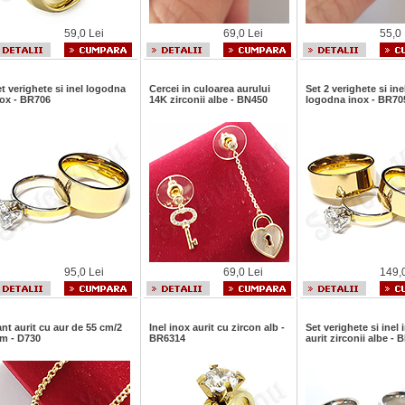
59,0 Lei
69,0 Lei
55,0 
t verighete si inel logodna
Cercei in culoarea aurului
Set 2 verighete si ine
nox - BR706
14K zirconii albe - BN450
logodna inox - BR70
95,0 Lei
69,0 Lei
149,
nt aurit cu aur de 55 cm/2
Inel inox aurit cu zircon alb -
Set verighete si inel 
m - D730
BR6314
aurit zirconii albe -