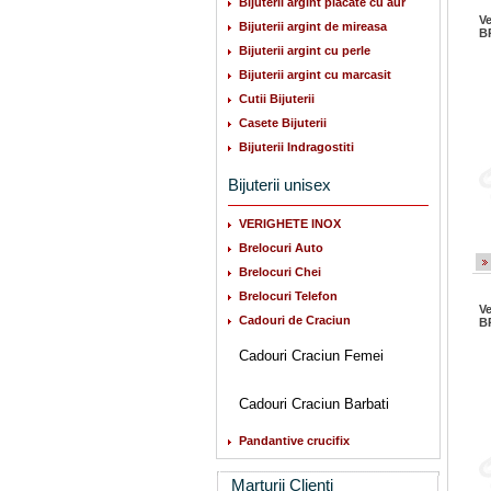
Bijuterii argint placate cu aur
Ve
Bijuterii argint de mireasa
B
Bijuterii argint cu perle
Bijuterii argint cu marcasit
Cutii Bijuterii
Casete Bijuterii
Bijuterii Indragostiti
Bijuterii unisex
VERIGHETE INOX
Brelocuri Auto
Brelocuri Chei
Brelocuri Telefon
Ve
Cadouri de Craciun
B
Cadouri Craciun Femei
Cadouri Craciun Barbati
Pandantive crucifix
Marturii Clienti