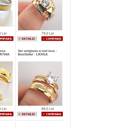
0 Lei
79,0 Lei
inox
Set verigheta si inel inox -
 BR704A
BestSeller - LR341A
0 Lei
89,0 Lei