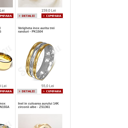
Lei
159,0 Lei
l
Verigheta inox aurita trei
5
randuri - PK1504
0 Lei
55,0 Lei
inox
Inel in culoarea aurului 14K
 BN155A
zirconii albe - ZS1361