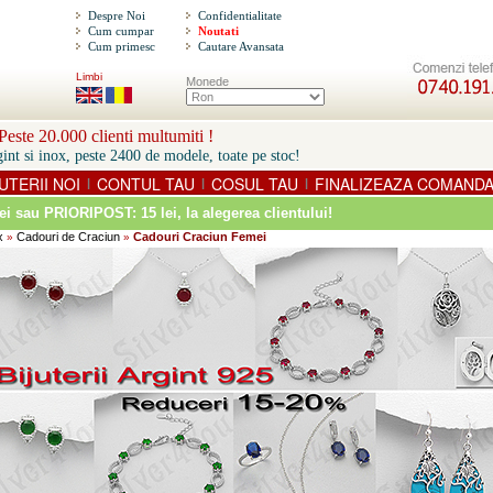
Despre Noi
Confidentialitate
Cum cumpar
Noutati
Cum primesc
Cautare Avansata
Limbi
Monede
este 20.000 clienti multumiti !
int si inox, peste 2400 de modele, toate pe stoc!
UTERII NOI
CONTUL TAU
COSUL TAU
FINALIZEAZA COMAND
|
|
|
ei sau PRIORIPOST: 15 lei
, la alegerea clientului!
x
Cadouri de Craciun
Cadouri Craciun Femei
»
»