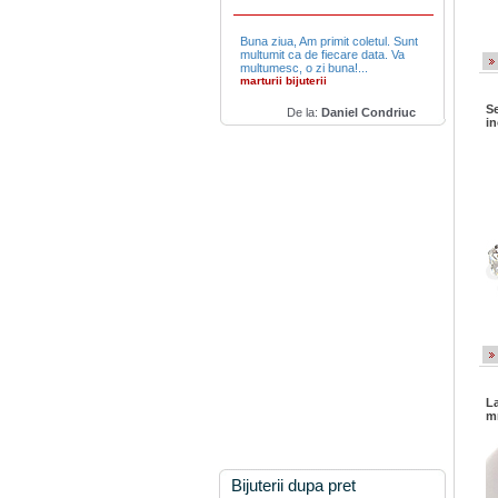
Buna ziua, Am primit coletul. Sunt
multumit ca de fiecare data. Va
multumesc, o zi buna!...
marturii bijuterii
Se
De la:
Daniel Condriuc
i
La
m
Bijuterii dupa pret