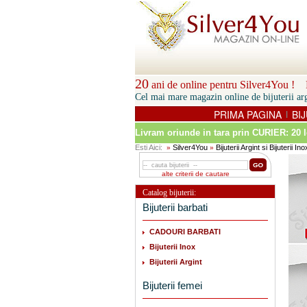
20
ani de online pentru Silver4You ! P
Cel mai mare magazin online de bijuterii arg
PRIMA PAGINA
BIJ
|
Livram oriunde in tara prin
CURIER: 20 l
Esti Aici:
Silver4You
Bijuterii Argint si Bijuterii Ino
»
»
alte criterii de cautare
Catalog bijuterii:
Bijuterii barbati
CADOURI BARBATI
Bijuterii Inox
Bijuterii Argint
Bijuterii femei