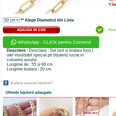
Vân
** Alege Diametrul din Lista
Prod
WhatsApp - CLICK pentru Comenzi
Descriere :
Descriere : Set lant si bratara Inox (
otel inoxidabil special ptr bijuterii) lucrat in
culoarea aurului.
Lungime de : 55 si 60 cm
Lungime bratara : 20 cm.
Iti place aceasta bijuterie?
Ultimile bijuterii adaugate