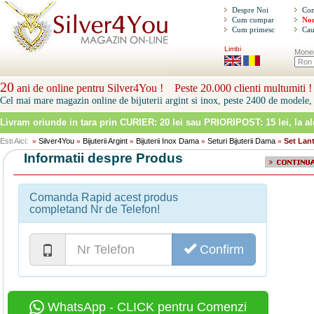
Despre Noi
Con
Cum cumpar
Nou
Cum primesc
Cau
Limbi
Mone
20
ani de online pentru Silver4You ! Peste 20.000 clienti multumiti !
Cel mai mare magazin online de bijuterii argint si inox, peste 2400 de modele, 
Livram oriunde in tara prin
CURIER: 20 lei sau PRIORIPOST: 15 lei
, la a
Esti Aici:
Silver4You
Bijuterii Argint
Bijuterii Inox Dama
Seturi Bijuterii Dama
Set Lant
»
»
»
»
»
Informatii despre Produs
Comanda Rapid acest produs
completand Nr de Telefon!
Confirm
WhatsApp - CLICK pentru Comenzi