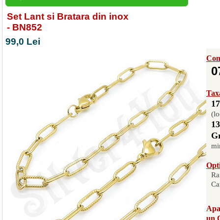
Set Lant si Bratara din inox
- BN852
99,0 Lei
Com
0
Taxa
17
(lo
13
Gr
mi
Opti
Ra
Ca
Apas
un 