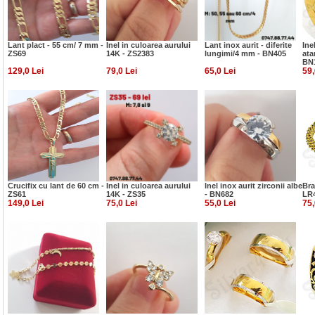
Lant plact - 55 cm/ 7 mm -
Inel in culoarea aurului
Lant inox aurit - diferite
Ine
ZS69
14K - ZS2383
lungimi/4 mm - BN405
ata
BN
129,0 Lei
79,0 Lei
65,0 Lei
59,
Crucifix cu lant de 60 cm -
Inel in culoarea aurului
Inel inox aurit zirconii albe
Bra
ZS61
14K - ZS35
- BN682
LR
149,0 Lei
75,0 Lei
55,0 Lei
75,