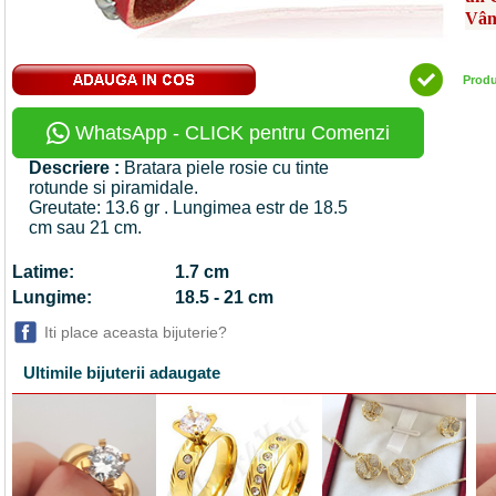
Vân
Prod
WhatsApp - CLICK pentru Comenzi
Descriere :
Bratara piele rosie cu tinte
rotunde si piramidale.
Greutate: 13.6 gr . Lungimea estr de 18.5
cm sau 21 cm.
Latime:
1.7 cm
Lungime:
18.5 - 21 cm
Iti place aceasta bijuterie?
Ultimile bijuterii adaugate