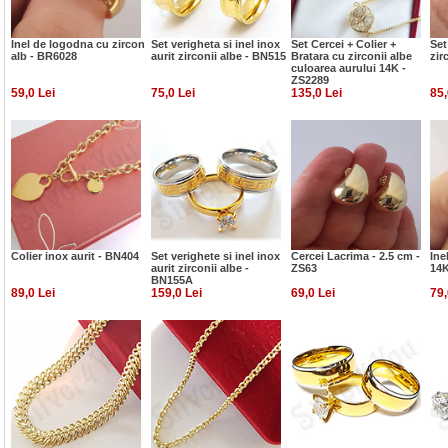
Inel de logodna cu zircon
Set verigheta si inel inox
Set Cercei + Colier +
Set
alb - BR6028
aurit zirconii albe - BN515
Bratara cu zirconii albe
zir
culoarea aurului 14K -
ZS2289
59,0 Lei
75,0 Lei
135,0 Lei
85,
Colier inox aurit - BN404
Set verighete si inel inox
Cercei Lacrima - 2.5 cm -
Ine
aurit zirconii albe -
ZS63
14K
BN155A
89,0 Lei
159,0 Lei
69,0 Lei
79,