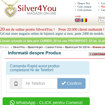
Despre Noi
Con
Cum cumpar
Nou
Cum primesc
Cau
Limbi
Mone
20
ani de online pentru Silver4You ! Peste 20.000 clienti multumiti !
Cel mai mare magazin online de bijuterii argint si inox, peste 2400 de modele, 
Livram oriunde in tara prin
CURIER: 20 lei sau PRIORIPOST: 15 lei
, la a
Esti Aici:
Silver4You
Bijuterii Argint
Cadouri Femei
Bijuterii pret 50-100 lei
Bratara pi
»
»
»
»
»
Informatii despre Produs
Comanda Rapid acest produs
completand Nr de Telefon!
Confirm
WhatsApp - CLICK pentru Comenzi