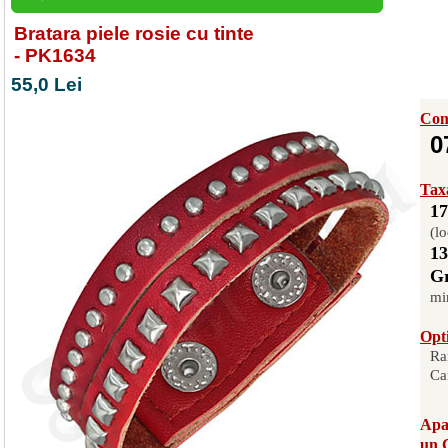
Bratara piele rosie cu tinte
- PK1634
55,0 Lei
Com
0
Taxa
17
(lo
13
Gr
mi
Opti
Ra
Ca
Apas
un 