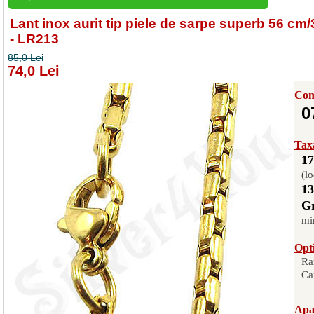
Lant inox aurit tip piele de sarpe superb 56 cm
- LR213
85,0 Lei
74,0 Lei
Com
0
Taxa
17
(lo
13
Gr
mi
Opti
Ra
Ca
Apas