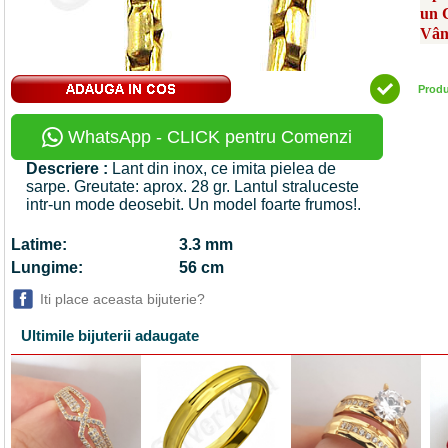
un 
Vân
Prod
WhatsApp - CLICK pentru Comenzi
Descriere :
Lant din inox, ce imita pielea de
sarpe. Greutate: aprox. 28 gr. Lantul straluceste
intr-un mode deosebit. Un model foarte frumos!.
Latime:
3.3 mm
Lungime:
56 cm
Iti place aceasta bijuterie?
Ultimile bijuterii adaugate