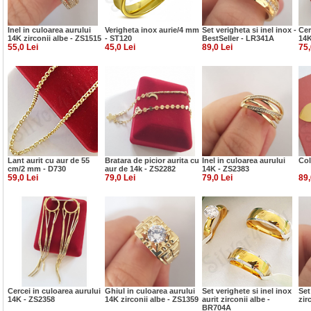
Inel in culoarea aurului
Verigheta inox aurie/4 mm
Set verigheta si inel inox -
Cer
14K zirconii albe - ZS1515
- ST120
BestSeller - LR341A
14K
55,0 Lei
45,0 Lei
89,0 Lei
75,
Lant aurit cu aur de 55
Bratara de picior aurita cu
Inel in culoarea aurului
Col
cm/2 mm - D730
aur de 14k - ZS2282
14K - ZS2383
59,0 Lei
79,0 Lei
79,0 Lei
89,
Cercei in culoarea aurului
Ghiul in culoarea aurului
Set verighete si inel inox
Set
14K - ZS2358
14K zirconii albe - ZS1359
aurit zirconii albe -
zir
BR704A