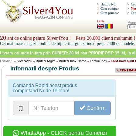
Despre Noi
Con
Cum cumpar
Nou
Cum primesc
Cau
Limbi
Mone
20
ani de online pentru Silver4You ! Peste 20.000 clienti multumiti !
Cel mai mare magazin online de bijuterii argint si inox, peste 2400 de modele, 
Livram oriunde in tara prin
CURIER: 20 lei sau PRIORIPOST: 15 lei
, la a
Esti Aici:
Silver4You
Bijuterii Argint
Bijuterii Inox Dama
Lanturi Inox
Lant inox aurit
»
»
»
»
»
Informatii despre Produs
Comanda Rapid acest produs
completand Nr de Telefon!
Confirm
WhatsApp - CLICK pentru Comenzi