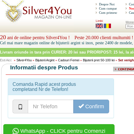
Despre Noi
Con
Cum cumpar
Nou
Cum primesc
Cau
Limbi
Mone
20
ani de online pentru Silver4You ! Peste 20.000 clienti multumiti !
Cel mai mare magazin online de bijuterii argint si inox, peste 2400 de modele, 
Livram oriunde in tara prin
CURIER: 20 lei sau PRIORIPOST: 15 lei
, la a
Esti Aici:
Silver4You
Bijuterii Argint
Cadouri Femei
Bijuterii pret 50-100 lei
Set verigh
»
»
»
»
»
Informatii despre Produs
Comanda Rapid acest produs
completand Nr de Telefon!
Confirm
WhatsApp - CLICK pentru Comenzi