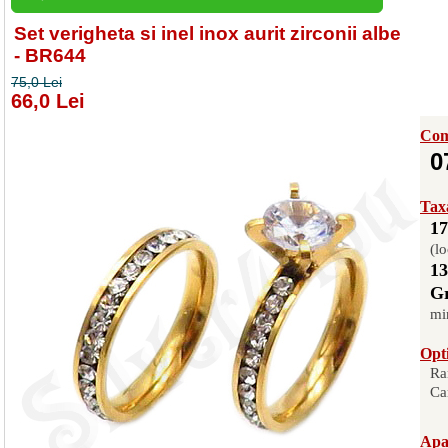
Set verigheta si inel inox aurit zirconii albe
- BR644
75,0 Lei
66,0 Lei
Com
0
Taxa
17
(lo
13
Gr
mi
Opti
Ra
Ca
Apas