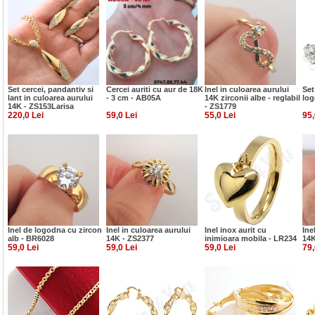
Set cercei, pandantiv si
Cercei auriti cu aur de 18K
Inel in culoarea aurului
Set
lant in culoarea aurului
- 3 cm - AB05A
14K zirconii albe - reglabil
log
14K - ZS153Larisa
- ZS1779
220,0 Lei
59,0 Lei
55,0 Lei
95,
Inel de logodna cu zircon
Inel in culoarea aurului
Inel inox aurit cu
Ine
alb - BR6028
14K - ZS2377
inimioara mobila - LR234
14K
59,0 Lei
59,0 Lei
59,0 Lei
79,