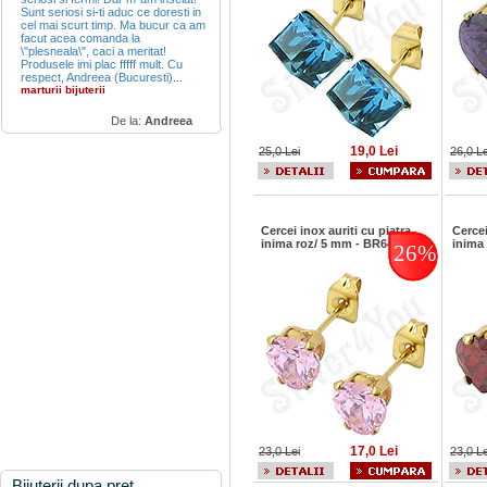
Sunt seriosi si-ti aduc ce doresti in
cel mai scurt timp. Ma bucur ca am
facut acea comanda la
\"plesneala\", caci a meritat!
Produsele imi plac fffff mult. Cu
respect, Andreea (Bucuresti)...
marturii bijuterii
De la:
Andreea
19,0 Lei
25,0 Lei
26,0 Le
Cercei inox auriti cu piatra
Cercei
inima roz/ 5 mm - BR6457
inima
26%
17,0 Lei
23,0 Lei
23,0 Le
Bijuterii dupa pret