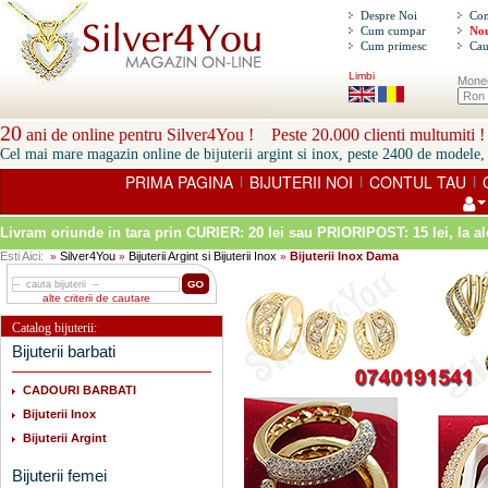
Despre Noi
Con
Cum cumpar
Nou
Cum primesc
Cau
Limbi
Mone
20
ani de online pentru Silver4You ! Peste 20.000 clienti multumiti !
Cel mai mare magazin online de bijuterii argint si inox, peste 2400 de modele, 
PRIMA PAGINA
BIJUTERII NOI
CONTUL TAU
|
|
|
Livram oriunde in tara prin
CURIER: 20 lei sau PRIORIPOST: 15 lei
, la a
Esti Aici:
Silver4You
Bijuterii Argint si Bijuterii Inox
Bijuterii Inox Dama
»
»
»
alte criterii de cautare
Catalog bijuterii:
Bijuterii barbati
CADOURI BARBATI
Bijuterii Inox
Bijuterii Argint
Bijuterii femei