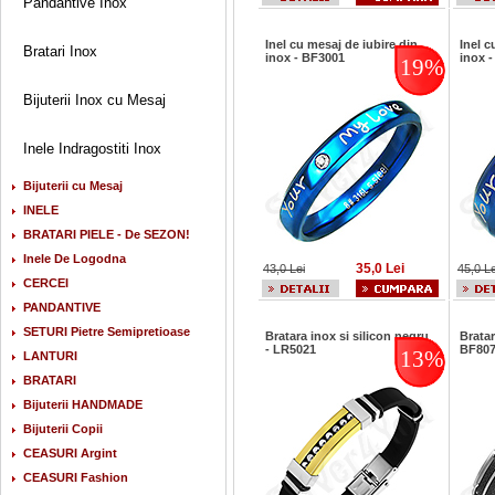
Pandantive Inox
Inel cu mesaj de iubire din
Inel c
Bratari Inox
inox - BF3001
inox 
19%
Bijuterii Inox cu Mesaj
Inele Indragostiti Inox
Bijuterii cu Mesaj
INELE
BRATARI PIELE - De SEZON!
Inele De Logodna
35,0 Lei
43,0 Lei
45,0 Le
CERCEI
PANDANTIVE
SETURI Pietre Semipretioase
Bratara inox si silicon negru
Bratar
- LR5021
BF80
13%
LANTURI
BRATARI
Bijuterii HANDMADE
Bijuterii Copii
CEASURI Argint
CEASURI Fashion