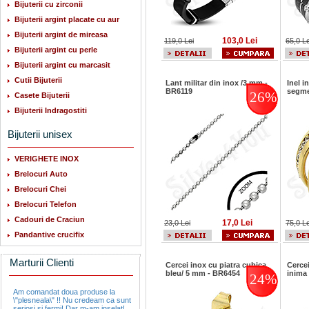
Bijuterii cu zirconii
Bijuterii argint placate cu aur
Bijuterii argint de mireasa
103,0 Lei
119,0 Lei
65,0 Le
Bijuterii argint cu perle
Bijuterii argint cu marcasit
Cutii Bijuterii
Lant militar din inox /3 mm -
Inel i
BR6119
segme
26%
Casete Bijuterii
Bijuterii Indragostiti
Bijuterii unisex
VERIGHETE INOX
Brelocuri Auto
Brelocuri Chei
Brelocuri Telefon
Cadouri de Craciun
17,0 Lei
23,0 Lei
75,0 Le
Pandantive crucifix
Marturii Clienti
Cercei inox cu piatra cubica
Cercei
bleu/ 5 mm - BR6454
inima
24%
Am comandat doua produse la
\"plesneala\" !! Nu credeam ca sunt
seriosi si fermi! Dar m-am inselat!