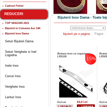
Cadouri Femei
REDUCERI
Bijuterii Inox Dama - Toate bij
TOP VANZARI 2021
Bijuterii in Culoarea Aur 14K
Bijuterii Inox Dama
bijuterii pe o pagina
Pagini:
Seturi Bijuterii Dama
Seturi Verighete si Inel
Bratara inox cu rugaciune -
Bratar
Logodna
LR5100
LR50
15%
Inele Inox
Cercei Inox
Verighete Inox
Lanturi Inox
64,0 Lei
75,0 Lei
75,0 Le