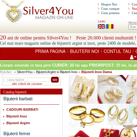
Despre Noi
Con
Cum cumpar
Nou
Cum primesc
Cau
Limbi
Mone
20
ani de online pentru Silver4You ! Peste 20.000 clienti multumiti !
Cel mai mare magazin online de bijuterii argint si inox, peste 2400 de modele, 
PRIMA PAGINA
BIJUTERII NOI
CONTUL TAU
|
|
|
Livram oriunde in tara prin
CURIER: 20 lei sau PRIORIPOST: 15 lei
, la a
Esti Aici:
Silver4You
Bijuterii Argint si Bijuterii Inox
Bijuterii Inox Dama
»
»
»
alte criterii de cautare
Catalog bijuterii:
Bijuterii barbati
CADOURI BARBATI
Bijuterii Inox
Bijuterii Argint
Bijuterii femei