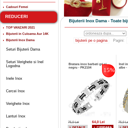
Cadouri Femei
REDUCERI
Bijuterii Inox Dama - Toate bij
TOP VANZARI 2021
Bijuterii in Culoarea Aur 14K
Bijuterii Inox Dama
bijuterii pe o pagina
Pagini:
Seturi Bijuterii Dama
Seturi Verighete si Inel
Bratara inox barbati gri si
Inel i
Logodna
negru - PK2104
albe 
15%
Inele Inox
Cercei Inox
Verighete Inox
Lanturi Inox
64,0 Lei
75,0 Lei
75,0 Le