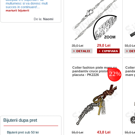
multumesc si va doresc mult
succes in continuare!...
marturii bijuterii
De la:
Naomi
29,0 Lei
35,0 Lei
55,0 Le
Colier fashion piele maro cu
Colier
pandantiv cruce pistol
panda
22%
placuta - PK2226
mare 
Bijuterii dupa pret
43,0 Lei
Bijuterii pret sub 50 lei
55,0 Lei
55,0 Le