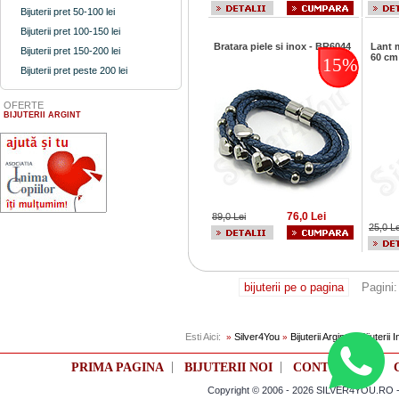
Bijuterii pret 50-100 lei
Bijuterii pret 100-150 lei
Bratara piele si inox - BR6044
Lant m
Bijuterii pret 150-200 lei
60 cm
15%
Bijuterii pret peste 200 lei
OFERTE
BIJUTERII ARGINT
76,0 Lei
89,0 Lei
25,0 Le
bijuterii pe o pagina
Pagini
Esti Aici:
Silver4You
Bijuterii Argint si Bijuterii 
»
»
|
|
|
PRIMA PAGINA
BIJUTERII NOI
CONTUL TAU
Copyright © 2006 - 2026 SILVER4YOU.RO - M