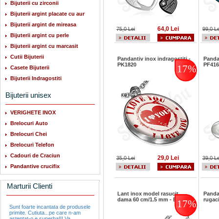
Bijuterii cu zirconii
Bijuterii argint placate cu aur
Bijuterii argint de mireasa
64,0 Lei
75,0 Lei
99,0 Le
Bijuterii argint cu perle
Bijuterii argint cu marcasit
Cutii Bijuterii
Pandantiv inox indragostiti -
Panda
PK1820
PF416
17%
Casete Bijuterii
Bijuterii Indragostiti
Bijuterii unisex
VERIGHETE INOX
Brelocuri Auto
Brelocuri Chei
Brelocuri Telefon
Cadouri de Craciun
29,0 Lei
35,0 Lei
39,0 Le
Pandantive crucifix
Marturii Clienti
Lant inox model rasucit
Panda
dama 60 cm/1.5 mm - BM235
rugac
17%
Sunt foarte incantata de produsele
primite. Cutiuta...pe care n-am
asteptat-o e superba!!! Va