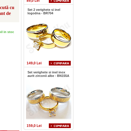
89,0 Lei
scută cu
Set 2 verighete si inel
ant de
logodna - BR704
bil in stoc
149,0 Lei
Set verighete si inel inox
aurit zirconii albe - BN155A
159,0 Lei