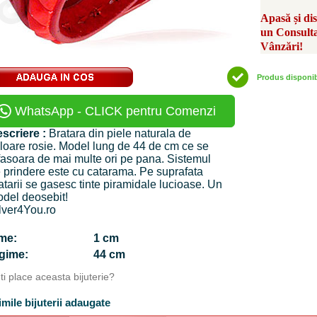
Apasă și di
un Consult
Vânzări!
Produs disponi
WhatsApp - CLICK pentru Comenzi
scriere :
Bratara din piele naturala de
loare rosie. Model lung de 44 de cm ce se
fasoara de mai multe ori pe pana. Sistemul
 prindere este cu catarama. Pe suprafata
atarii se gasesc tinte piramidale lucioase. Un
del deosebit!
lver4You.ro
time:
1 cm
ngime:
44 cm
Iti place aceasta bijuterie?
imile bijuterii adaugate