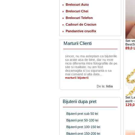
Brelocuri Auto
Brelocuri Chei
Brelocuri Telefon
Cadouri de Craciun
Pandantive crucifix
Set ve
Marturii Clienti
BestS
89,0 
sincer, nu ma asteptam ca bijuteriile
sa arate asa de bine, dar nu este
nicio diferenta intre fotografiile de pe
site si realitate. nu am fost
dezamagita si cu siguranta o sa
mai comand si alta data...
marturii bijuterii
De la:
lidia
Set La
Bijuterii dupa pret
aurit 
129,0
Bijuterii pret sub 50 lei
Bijuterii pret 50-100 lei
Bijuterii pret 100-150 lei
Bijuterii pret 150-200 lei