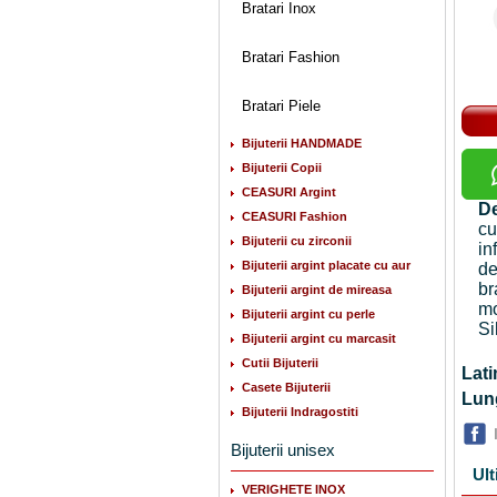
Bratari Inox
Bratari Fashion
Bratari Piele
Bijuterii HANDMADE
Bijuterii Copii
CEASURI Argint
De
CEASURI Fashion
cu
Bijuterii cu zirconii
in
Bijuterii argint placate cu aur
de
br
Bijuterii argint de mireasa
mo
Bijuterii argint cu perle
Si
Bijuterii argint cu marcasit
Cutii Bijuterii
La
Casete Bijuterii
Lu
Bijuterii Indragostiti
Bijuterii unisex
Ult
VERIGHETE INOX