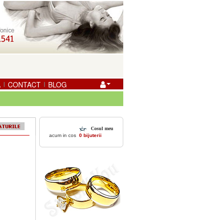
A
CONTACT
BLOG
|
|
Cosul meu
acum in cos
0 bijuterii