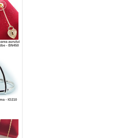
oarea aurului
albe - BN450
ima - IO210