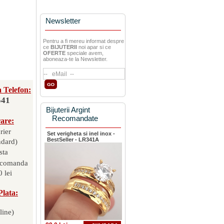
Newsletter
Pentru a fi mereu informat despre
ce
BIJUTERII
noi apar si ce
OFERTE
speciale avem,
aboneaza-te la Newsletter.
 Telefon:
541
Bijuterii Argint
Recomandate
rare:
rier
Set verigheta si inel inox -
BestSeller - LR341A
ndard)
sta
 comanda
 lei
Plata:
line)