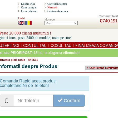
Despre Noi
Confidentialitate
Cum cumpar
Noutati
Cum primesc
Cautare Avansata
Limbi
Monede
este 20.000 clienti multumiti !
int si inox, peste 2400 de modele, toate pe stoc!
UTERII NOI
CONTUL TAU
COSUL TAU
FINALIZEAZA COMAND
|
|
|
ei sau PRIORIPOST: 15 lei
, la alegerea clientului!
Bratara piele rosie - BF2561
Informatii despre Produs
Comanda Rapid acest produs
completand Nr de Telefon!
Confirm