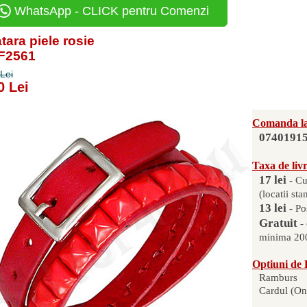
WhatsApp - CLICK pentru Comenzi
tara piele rosie
BF2561
Lei
0 Lei
Comanda la
0740191
Taxa de liv
17 lei
- Cu
(locatii sta
13 lei
- Po
Gratuit
-
minima 200
Optiuni de 
Ramburs
Cardul (On