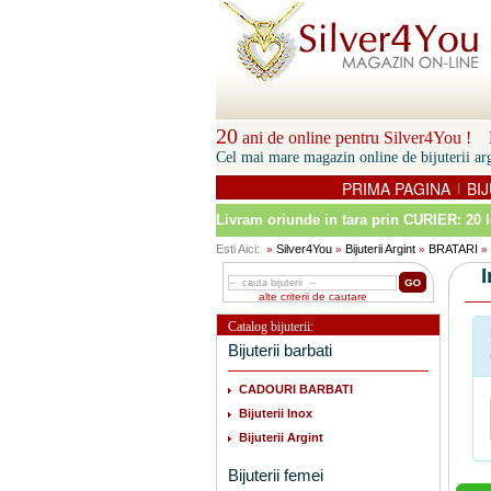
20
ani de online pentru Silver4You ! P
Cel mai mare magazin online de bijuterii arg
PRIMA PAGINA
BIJ
|
Livram oriunde in tara prin
CURIER: 20 l
Esti Aici:
Silver4You
Bijuterii Argint
BRATARI
»
»
»
»
alte criterii de cautare
Catalog bijuterii:
Bijuterii barbati
CADOURI BARBATI
Bijuterii Inox
Bijuterii Argint
Bijuterii femei