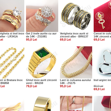
righeta si inel inox -
Set 2 inele aurite cu aur
Verigheta inox aurit si
Cercei in cul
eller - LR341A
de 14K - ZS1081
zirconii albe - BR6137
14K zirconii 
Lei
95,0 Lei
69,0 Lei
69,0 Lei
nt si Bratara Inox
Ghiul inox aurit zirconii
Lant in culoarea aurului
Inel argint in
- BN858
verzi - BN159
14K - ZS175
 Lei
79,0 Lei
95,0 Lei
80,0 Lei
69,0 Lei