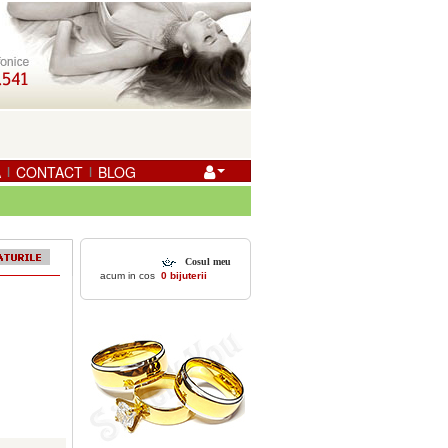
A
CONTACT
BLOG
|
|
Cosul meu
acum in cos
0 bijuterii