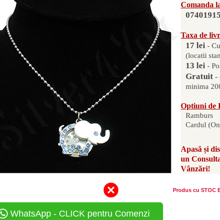
Comanda la
0740191
Taxa de liv
17 lei
- Cu
(locatii sta
13 lei
- Po
Gratuit
-
minima 200
Optiuni de 
Ramburs
Cardul (On
Apasă și di
un Consult
Vânzări!
Produs cu STOC
WhatsApp - CLICK pentru Comenzi