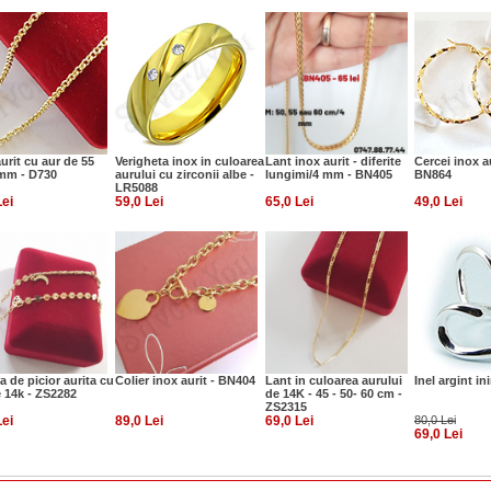
urit cu aur de 55
Verigheta inox in culoarea
Lant inox aurit - diferite
Cercei inox au
mm - D730
aurului cu zirconii albe -
lungimi/4 mm - BN405
BN864
LR5088
Lei
59,0 Lei
65,0 Lei
49,0 Lei
a de picior aurita cu
Colier inox aurit - BN404
Lant in culoarea aurului
Inel argint in
e 14k - ZS2282
de 14K - 45 - 50- 60 cm -
ZS2315
Lei
89,0 Lei
69,0 Lei
80,0 Lei
69,0 Lei