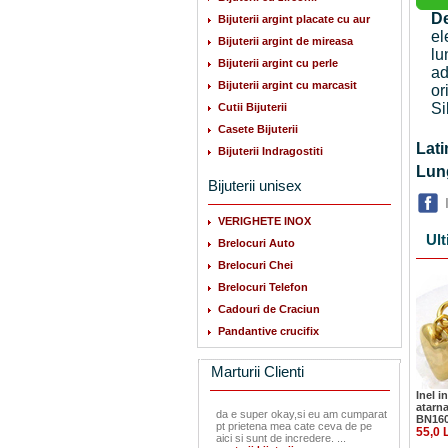
De
Bijuterii argint placate cu aur
el
Bijuterii argint de mireasa
lu
Bijuterii argint cu perle
ad
Bijuterii argint cu marcasit
or
Si
Cutii Bijuterii
Casete Bijuterii
La
Bijuterii Indragostiti
Lu
Bijuterii unisex
VERIGHETE INOX
Ult
Brelocuri Auto
Brelocuri Chei
Brelocuri Telefon
Cadouri de Craciun
Pandantive crucifix
Marturii Clienti
Inel i
atarna
da e super okay,si eu am cumparat
BN16
pt prietena mea cate ceva de pe
55,0 
aici si sunt de incredere. ...