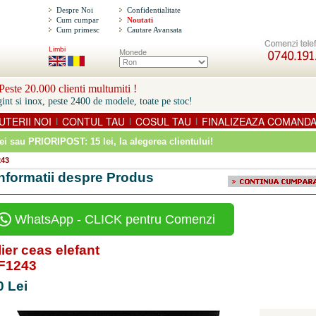
Despre Noi
Confidentialitate
Cum cumpar
Noutati
Cum primesc
Cautare Avansata
Limbi
Monede
este 20.000 clienti multumiti !
int si inox, peste 2400 de modele, toate pe stoc!
UTERII NOI
CONTUL TAU
COSUL TAU
FINALIZEAZA COMAND
|
|
|
ei sau PRIORIPOST: 15 lei
, la alegerea clientului!
243
Informatii despre Produs
WhatsApp - CLICK pentru Comenzi
ier ceas elefant
BF1243
0 Lei