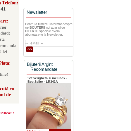
 Telefon:
541
Newsletter
rare:
Pentru a fi mereu informat despre
rier
ce
BIJUTERII
noi apar si ce
OFERTE
speciale avem,
ndard)
aboneaza-te la Newsletter.
sta
 comanda
 lei
Plata:
Bijuterii Argint
Recomandate
line)
Set verigheta si inel inox -
BestSeller - LR341A
scută cu
ant de
 EPUIZAT !