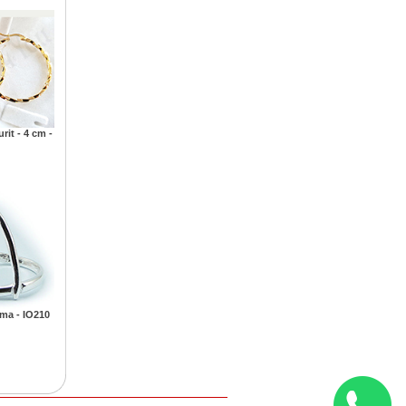
rit - 4 cm -
ima - IO210