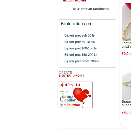
marturii bijuterii
De la:
cristian famfirescu
Bijuterii dupa pret
Bijuterii pret sub 50 lei
Bijuterii pret 50-100 lei
Lant a
cm/2 
Bijuterii pret 100-150 lei
59,0 
Bijuterii pret 150-200 lei
Bijuterii pret peste 200 lei
OFERTE
BIJUTERII ARGINT
Bratar
aur d
79,0 