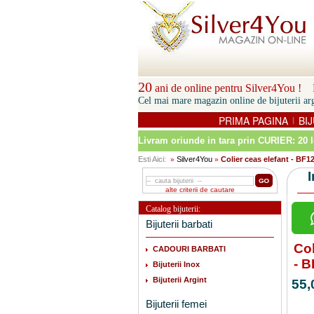
20
ani de online pentru Silver4You ! P
Cel mai mare magazin online de bijuterii arg
PRIMA PAGINA
BIJ
|
Livram oriunde in tara prin
CURIER: 20 l
Esti Aici:
Silver4You
Colier ceas elefant - BF1
»
»
alte criterii de cautare
Catalog bijuterii:
Bijuterii barbati
Col
CADOURI BARBATI
- 
Bijuterii Inox
Bijuterii Argint
55,
Bijuterii femei