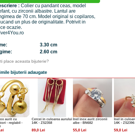
scriere :
Colier cu pandant ceas, model
efant, cu zirconii albastre. Lantul are
ngimea de 70 cm. Model original si copilaros,
ucand un plus de originalitate. Potrivit in
ice ocazie.
lver4You.ro
time:
3.30 cm
ngime:
2.60 cm
Iti place aceasta bijuterie?
imile bijuterii adaugate
nox aurit cu
Cercei in culoarea aurului
Inel inox aurit zirconii
Inel in culoar
tori - reglabil -
14K - ZS2358
albe - BN682
14K - ZS2396
0
Lei
89,0 Lei
55,0 Lei
59,0 Lei