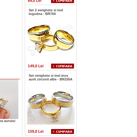
89,0 Lei
Set 2 verighete si inel
logodna - BR704
149,0 Lei
Set verighete si inel inox
aurit zirconii albe - BN155A
ea aurului
159,0 Lei