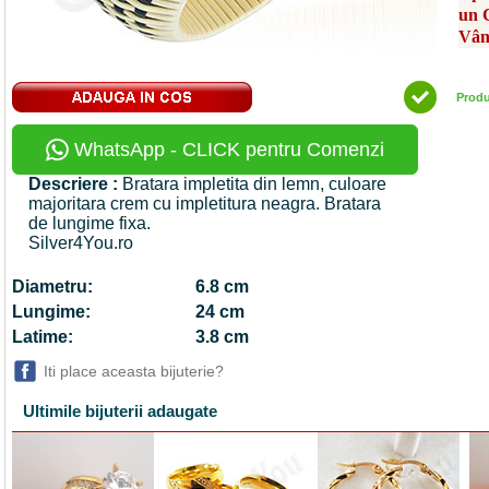
un 
Vân
Prod
WhatsApp - CLICK pentru Comenzi
Descriere :
Bratara impletita din lemn, culoare
majoritara crem cu impletitura neagra. Bratara
de lungime fixa.
Silver4You.ro
Diametru:
6.8 cm
Lungime:
24 cm
Latime:
3.8 cm
Iti place aceasta bijuterie?
Ultimile bijuterii adaugate