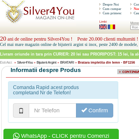
Despre Noi
Con
Cum cumpar
Nou
Cum primesc
Cau
Limbi
Mone
20
ani de online pentru Silver4You ! Peste 20.000 clienti multumiti !
Cel mai mare magazin online de bijuterii argint si inox, peste 2400 de modele, 
Livram oriunde in tara prin
CURIER: 20 lei sau PRIORIPOST: 15 lei
, la a
Esti Aici:
Silver4You
Bijuterii Argint
BRATARI
Bratara impletita din lemn - BF1156
»
»
»
»
Informatii despre Produs
Comanda Rapid acest produs
completand Nr de Telefon!
Confirm
WhatsApp - CLICK pentru Comenzi