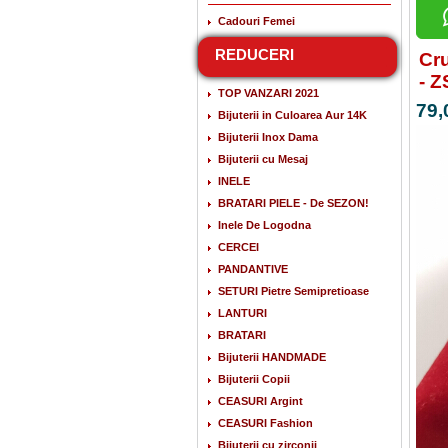
Cadouri Femei
REDUCERI
Cru
- 
TOP VANZARI 2021
79,
Bijuterii in Culoarea Aur 14K
Bijuterii Inox Dama
Bijuterii cu Mesaj
INELE
BRATARI PIELE - De SEZON!
Inele De Logodna
CERCEI
PANDANTIVE
SETURI Pietre Semipretioase
LANTURI
BRATARI
Bijuterii HANDMADE
Bijuterii Copii
CEASURI Argint
CEASURI Fashion
Bijuterii cu zirconii