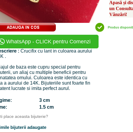
Apasă și di
un Consult
Vânzări!
Produs disponi
WhatsApp - CLICK pentru Comenzi
scriere :
Crucifix cu lant in culoarea aurului
K .
iajul de baza este cupru special pentru
juterii, un aliaj cu multiple beneficii pentru
natatea omului. Culoarea este identica cu
a a aurului de 14K. Bijuteriile sunt foarte fin
 atent lucrate si imita perfect aurul.
ngime:
3 cm
time:
1.5 cm
Iti place aceasta bijuterie?
imile bijuterii adaugate