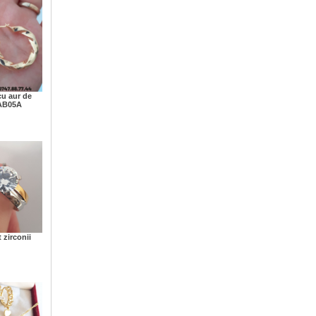
cu aur de
 AB05A
t zirconii