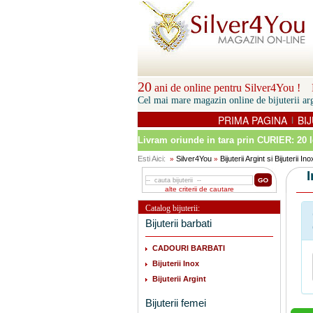
20
ani de online pentru Silver4You ! P
Cel mai mare magazin online de bijuterii arg
PRIMA PAGINA
BIJ
|
Livram oriunde in tara prin
CURIER: 20 l
Esti Aici:
Silver4You
Bijuterii Argint si Bijuterii Ino
»
»
alte criterii de cautare
Catalog bijuterii:
Bijuterii barbati
CADOURI BARBATI
Bijuterii Inox
Bijuterii Argint
Bijuterii femei