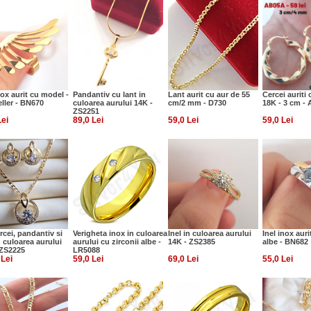
nox aurit cu model -
Pandantiv cu lant in
Lant aurit cu aur de 55
Cercei auriti 
ller - BN670
culoarea aurului 14K -
cm/2 mm - D730
18K - 3 cm -
ZS2251
Lei
89,0 Lei
59,0 Lei
59,0 Lei
rcei, pandantiv si
Verigheta inox in culoarea
Inel in culoarea aurului
Inel inox auri
n culoarea aurului
aurului cu zirconii albe -
14K - ZS2385
albe - BN682
 ZS2225
LR5088
 Lei
59,0 Lei
69,0 Lei
55,0 Lei