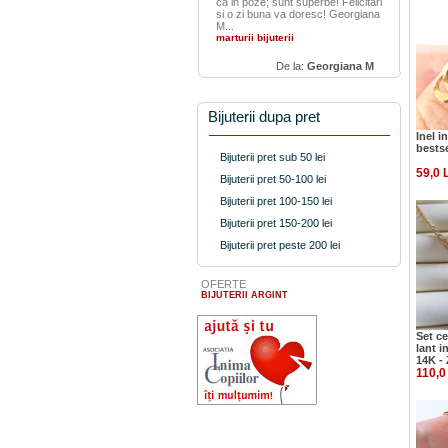
ca in poze; sunt superbe! Felicitari
si o zi buna va doresc! Georgiana
M...
marturii bijuterii
De la:
Georgiana M
Bijuterii dupa pret
Inel i
bestse
Bijuterii pret sub 50 lei
59,0 
Bijuterii pret 50-100 lei
Bijuterii pret 100-150 lei
Bijuterii pret 150-200 lei
Bijuterii pret peste 200 lei
OFERTE
BIJUTERII ARGINT
Set ce
lant i
14K -
110,0