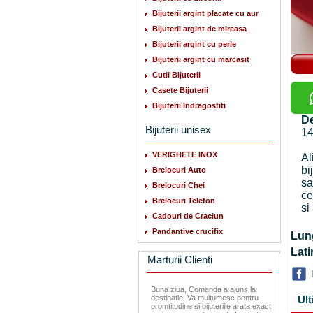
Bijuterii argint placate cu aur
Bijuterii argint de mireasa
Bijuterii argint cu perle
Bijuterii argint cu marcasit
Cutii Bijuterii
Casete Bijuterii
Bijuterii Indragostiti
De
Bijuterii unisex
14
VERIGHETE INOX
Al
bi
Brelocuri Auto
sa
Brelocuri Chei
ce
Brelocuri Telefon
si
Cadouri de Craciun
Pandantive crucifix
Lu
La
Marturii Clienti
Buna ziua, Comanda a ajuns la
destinatie. Va multumesc pentru
Ult
promtitudine si bijuteriile arata exact