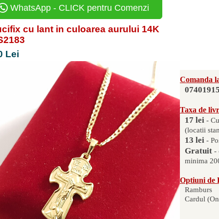
WhatsApp - CLICK pentru Comenzi
cifix cu lant in culoarea aurului 14K
ZS2183
0 Lei
Comanda la
0740191
Taxa de liv
17 lei
- Cu
(locatii sta
13 lei
- Po
Gratuit
-
minima 200
Optiuni de 
Ramburs
Cardul (On