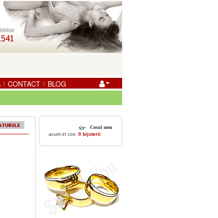
A
CONTACT
BLOG
|
|
Cosul meu
acum in cos
0 bijuterii