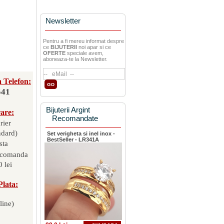
Newsletter
Pentru a fi mereu informat despre
ce
BIJUTERII
noi apar si ce
OFERTE
speciale avem,
aboneaza-te la Newsletter.
 Telefon:
541
Bijuterii Argint
rare:
Recomandate
rier
ndard)
Set verigheta si inel inox -
BestSeller - LR341A
sta
 comanda
 lei
Plata:
line)