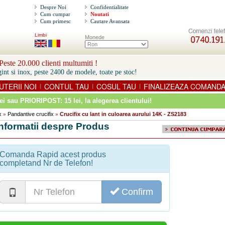
Despre Noi
Confidentialitate
Cum cumpar
Noutati
Cum primesc
Cautare Avansata
Limbi
Monede
este 20.000 clienti multumiti !
int si inox, peste 2400 de modele, toate pe stoc!
UTERII NOI
CONTUL TAU
COSUL TAU
FINALIZEAZA COMAND
|
|
|
ei sau PRIORIPOST: 15 lei
, la alegerea clientului!
x
Pandantive crucifix
Crucifix cu lant in culoarea aurului 14K - ZS2183
»
»
Informatii despre Produs
Comanda Rapid acest produs
completand Nr de Telefon!
Confirm