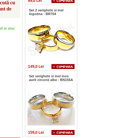
89,0 Lei
scută cu
ant de
Set 2 verighete si inel
logodna - BR704
bil in stoc
149,0 Lei
Set verighete si inel inox
aurit zirconii albe - BN155A
159,0 Lei