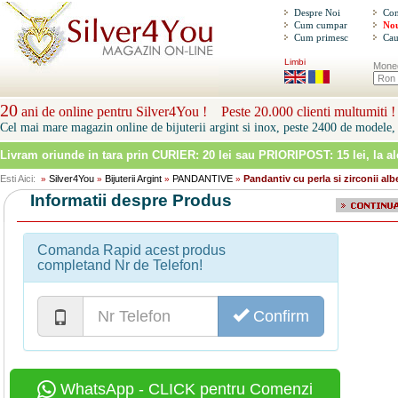
Despre Noi
Con
Cum cumpar
Nou
Cum primesc
Cau
Limbi
Mone
20
ani de online pentru Silver4You ! Peste 20.000 clienti multumiti !
Cel mai mare magazin online de bijuterii argint si inox, peste 2400 de modele, 
Livram oriunde in tara prin
CURIER: 20 lei sau PRIORIPOST: 15 lei
, la a
Esti Aici:
Silver4You
Bijuterii Argint
PANDANTIVE
Pandantiv cu perla si zirconii alb
»
»
»
»
Informatii despre Produs
Comanda Rapid acest produs
completand Nr de Telefon!
Confirm
WhatsApp - CLICK pentru Comenzi