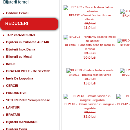
Bijuterii femei
Cadouri Femei
BF1432 - Cercei fashion fluture
BF143
albastru
REDUCERI
16,0 Lei
11,0 Lei
TOP VANZARI 2021
Bijuterii in Culoarea Aur 14K
BF1504 - Pandantiv ceas tip mobil cu
BF1503 
lantisor
Bijuterii Inox Dama
59,0 Lei
Bijuterii cu Mesaj
50,0 Lei
INELE
BRATARI PIELE - De SEZON!
BF2013 - Bratara fashion verde
BF201
Inele De Logodna
18,0 Lei
13,0 Lei
CERCEI
PANDANTIVE
SETURI Pietre Semipretioase
BF2143 - Bratara fashion cu margele -
BF2142 - 
LANTURI
reglabila
39,0 Lei
BRATARI
32,0 Lei
Bijuterii HANDMADE
Bijuterii Copii