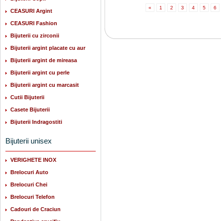
«
1
2
3
4
5
6
CEASURI Argint
CEASURI Fashion
Bijuterii cu zirconii
Bijuterii argint placate cu aur
Bijuterii argint de mireasa
Bijuterii argint cu perle
Bijuterii argint cu marcasit
Cutii Bijuterii
Casete Bijuterii
Bijuterii Indragostiti
Bijuterii unisex
VERIGHETE INOX
Brelocuri Auto
Brelocuri Chei
Brelocuri Telefon
Cadouri de Craciun