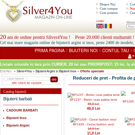
Despre Noi
Con
Cum cumpar
Nou
Cum primesc
Cau
Limbi
Mone
20
ani de online pentru Silver4You ! Peste 20.000 clienti multumiti !
Cel mai mare magazin online de bijuterii argint si inox, peste 2400 de modele, 
PRIMA PAGINA
BIJUTERII NOI
CONTUL TAU
|
|
|
Livram oriunde in tara prin
CURIER: 20 lei sau PRIORIPOST: 15 lei
, la a
Esti Aici:
Silver4You
Bijuterii Argint si Bijuterii Inox
Oferte speciale
»
»
»
Reduceri de pret - Profita de p
alte criterii de cautare
Catalog bijuterii:
Bijuterii barbati
BF1237 - Breloc ceas paleta tenis
BF1245 -
55,0 Lei
46,0 Lei
CADOURI BARBATI
Bijuterii Inox
BF1426 - Cercei fashion verzi
BF143
Bijuterii Argint
16,0 Lei
11,0 Lei