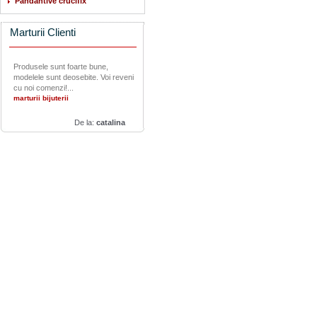
Pandantive crucifix
Marturii Clienti
Produsele sunt foarte bune,
modelele sunt deosebite. Voi reveni
cu noi comenzi!...
marturii bijuterii
De la:
catalina