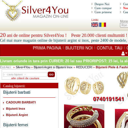
Despre Noi
Con
Cum cumpar
Nou
Cum primesc
Cau
Limbi
Mone
20
ani de online pentru Silver4You ! Peste 20.000 clienti multumiti !
Cel mai mare magazin online de bijuterii argint si inox, peste 2400 de modele, 
PRIMA PAGINA
BIJUTERII NOI
CONTUL TAU
|
|
|
Livram oriunde in tara prin
CURIER: 20 lei sau PRIORIPOST: 15 lei
, la a
Esti Aici:
Silver4You
Bijuterii Argint si Bijuterii Inox
REDUCERI
Bijuterii Piele & Fash
»
»
»
»
alte criterii de cautare
Catalog bijuterii:
Bijuterii barbati
CADOURI BARBATI
Bijuterii Inox
Bijuterii Argint
Bijuterii femei