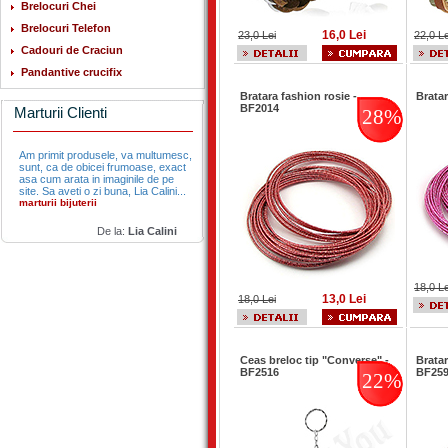
Brelocuri Chei
Brelocuri Telefon
16,0 Lei
23,0 Lei
22,0 Le
Cadouri de Craciun
Pandantive crucifix
Bratara fashion rosie -
Brata
BF2014
Marturii Clienti
28%
Am primit produsele, va multumesc,
sunt, ca de obicei frumoase, exact
asa cum arata in imaginile de pe
site. Sa aveti o zi buna, Lia Calini...
marturii bijuterii
De la:
Lia Calini
18,0 Le
13,0 Lei
18,0 Lei
Ceas breloc tip "Converse" -
Bratar
BF2516
BF25
22%