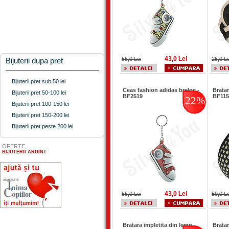
43,0 Lei
55,0 Lei
25,0 Le
Bijuterii dupa pret
Bijuterii pret sub 50 lei
Ceas fashion adidas breloc -
Bratar
Bijuterii pret 50-100 lei
BF2519
BF115
22%
Bijuterii pret 100-150 lei
Bijuterii pret 150-200 lei
Bijuterii pret peste 200 lei
OFERTE
BIJUTERII ARGINT
43,0 Lei
55,0 Lei
59,0 Le
Bratara impletita din lemn
Bratar