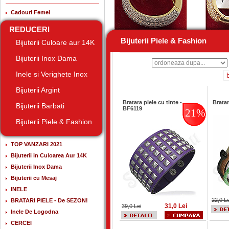
Cadouri Femei
REDUCERI
Bijuterii Piele & Fashion
Bijuterii Piele & Fashion
Bijuterii Culoare aur 14K
Bijuterii Inox Dama
Inele si Verighete Inox
b
Bijuterii Argint
Bratara piele cu tinte -
Brata
Bijuterii Barbati
BF6119
21%
Bijuterii Piele & Fashion
TOP VANZARI 2021
Bijuterii in Culoarea Aur 14K
Bijuterii Inox Dama
Bijuterii cu Mesaj
INELE
22,0 Le
BRATARI PIELE - De SEZON!
31,0 Lei
39,0 Lei
Inele De Logodna
CERCEI