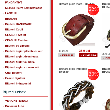
PANDANTIVE
Bratara piele maro - BF2644
Bratar
BF86
22%
SETURI Pietre Semipretioase
LANTURI
BRATARI
Bijuterii HANDMADE
Bijuterii Copii
CEASURI Argint
CEASURI Fashion
Bijuterii cu zirconii
35,0 Lei
45,0 Lei
Bijuterii argint placate cu aur
26,0 Le
Bijuterii argint de mireasa
Bijuterii argint cu perle
Bijuterii argint cu marcasit
Bratara piele impletita -
Bratar
BF2589
BF25
30%
Cutii Bijuterii
Casete Bijuterii
Bijuterii Indragostiti
Bijuterii unisex
VERIGHETE INOX
Brelocuri Auto