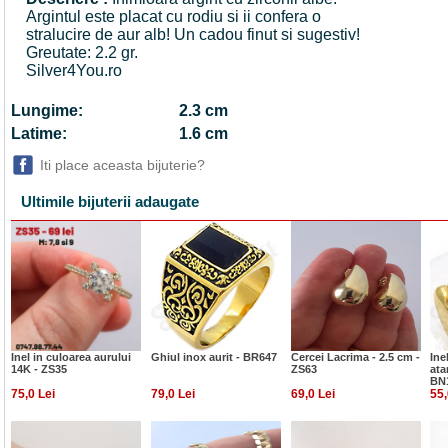
Argintul este placat cu rodiu si ii confera o
stralucire de aur alb! Un cadou finut si sugestiv!
Greutate: 2.2 gr.
Silver4You.ro
Lungime:
2.3 cm
Latime:
1.6 cm
Iti place aceasta bijuterie?
Ultimile bijuterii adaugate
Inel in culoarea aurului
Ghiul inox aurit - BR647
Cercei Lacrima - 2.5 cm -
Ine
14K - ZS35
ZS63
ata
BN
75,0 Lei
79,0 Lei
69,0 Lei
55,