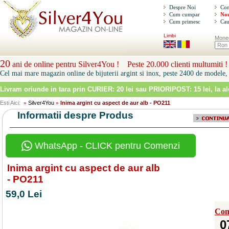
Despre Noi
Con
Cum cumpar
Nou
Cum primesc
Cau
Limbi
Mone
20
ani de online pentru Silver4You ! Peste 20.000 clienti multumiti !
Cel mai mare magazin online de bijuterii argint si inox, peste 2400 de modele, 
Livram oriunde in tara prin
CURIER: 20 lei sau PRIORIPOST: 15 lei
, la a
Esti Aici:
Silver4You
Inima argint cu aspect de aur alb - PO211
»
»
Informatii despre Produs
WhatsApp - CLICK pentru Comenzi
Inima argint cu aspect de aur alb
- PO211
59,0 Lei
Com
0