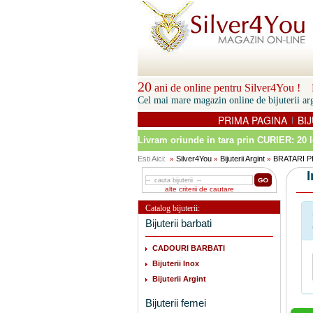
20
ani de online pentru Silver4You ! P
Cel mai mare magazin online de bijuterii arg
PRIMA PAGINA
BIJ
|
Livram oriunde in tara prin
CURIER: 20 l
Esti Aici:
Silver4You
Bijuterii Argint
BRATARI P
»
»
»
alte criterii de cautare
Catalog bijuterii:
Bijuterii barbati
CADOURI BARBATI
Bijuterii Inox
Bijuterii Argint
Bijuterii femei