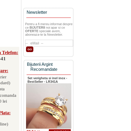
Newsletter
Pentru a fi mereu informat despre
ce
BIJUTERII
noi apar si ce
OFERTE
speciale avem,
aboneaza-te la Newsletter.
 Telefon:
541
Bijuterii Argint
Recomandate
rare:
rier
Set verigheta si inel inox -
BestSeller - LR341A
ndard)
sta
 comanda
 lei
Plata:
line)