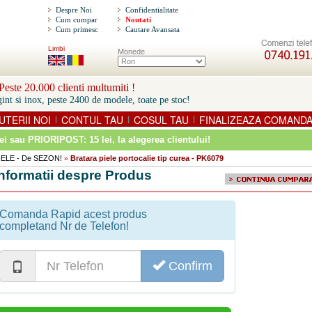
Despre Noi
Confidentialitate
Cum cumpar
Noutati
Cum primesc
Cautare Avansata
Limbi
Monede
este 20.000 clienti multumiti !
int si inox, peste 2400 de modele, toate pe stoc!
UTERII NOI
CONTUL TAU
COSUL TAU
FINALIZEAZA COMAND
|
|
|
ei sau PRIORIPOST: 15 lei
, la alegerea clientului!
IELE - De SEZON!
Bratara piele portocalie tip curea - PK6079
»
Informatii despre Produs
Comanda Rapid acest produs
completand Nr de Telefon!
Confirm