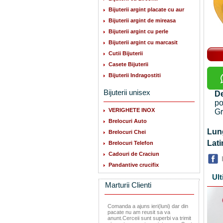
Bijuterii argint placate cu aur
Bijuterii argint de mireasa
Bijuterii argint cu perle
Bijuterii argint cu marcasit
Cutii Bijuterii
Casete Bijuterii
Bijuterii Indragostiti
Bijuterii unisex
De
po
VERIGHETE INOX
Gr
Brelocuri Auto
Lu
Brelocuri Chei
La
Brelocuri Telefon
Cadouri de Craciun
Pandantive crucifix
Ult
Marturii Clienti
Comanda a ajuns ieri(luni) dar din
pacate nu am reusit sa va
anunt.Cerceii sunt superbi va trimit