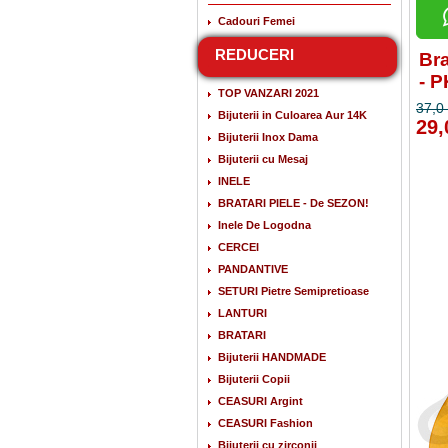
Cadouri Femei
REDUCERI
Bra
- 
TOP VANZARI 2021
37,0 
Bijuterii in Culoarea Aur 14K
29,
Bijuterii Inox Dama
Bijuterii cu Mesaj
INELE
BRATARI PIELE - De SEZON!
Inele De Logodna
CERCEI
PANDANTIVE
SETURI Pietre Semipretioase
LANTURI
BRATARI
Bijuterii HANDMADE
Bijuterii Copii
CEASURI Argint
CEASURI Fashion
Bijuterii cu zirconii