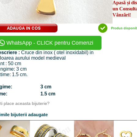
Apasă și di
un Consult
Vânzări!
Produs disponi
WhatsApp - CLICK pentru Comenzi
scriere :
Cruce din inox ( otel inoxidabil) in
loarea aurului model medieval
nt : 50 cm
ngime: 3 cm
time: 1.5 cm.
ngime:
3 cm
time:
1.5 cm
Iti place aceasta bijuterie?
imile bijuterii adaugate