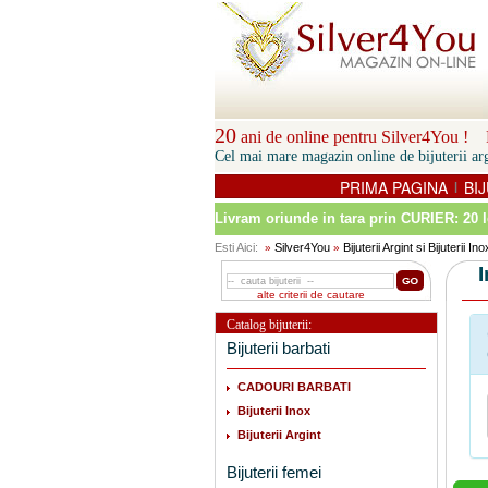
20
ani de online pentru Silver4You ! P
Cel mai mare magazin online de bijuterii arg
PRIMA PAGINA
BIJ
|
Livram oriunde in tara prin
CURIER: 20 l
Esti Aici:
Silver4You
Bijuterii Argint si Bijuterii Ino
»
»
alte criterii de cautare
Catalog bijuterii:
Bijuterii barbati
CADOURI BARBATI
Bijuterii Inox
Bijuterii Argint
Bijuterii femei