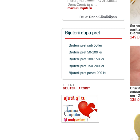
merci , merci!!!!!!!!!!! O zi placuta,
Dana Cămărăşan...
marturii bijuterii
De la:
Dana Cămărăşan
Set ve
aurit 
Bijuterii dupa pret
BR70
149,0
Bijuterii pret sub 50 lei
Bijuterii pret 50-100 lei
Bijuterii pret 100-150 lei
Bijuterii pret 150-200 lei
Bijuterii pret peste 200 lei
OFERTE
Crucif
BIJUTERII ARGINT
culoar
cm - 
135,0