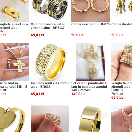
righete si inel inox
Verigheta inox aurit si
Cercei inox aurit - BN879
Cercei dantel
zirconii albe -
zirconii albe - BR6137
4A
 Lei
69,0 Lei
50,0 Lei
50,0 Lei
ix cu lant in
Inel inox aurit cu zirconii
Set cercei, pandantiv si
Verigheta inox
ea aurului 14K - 5
albe - BN617
lant in culoarea aurului
zirconii albe 
ZS70
14K - ZS2490
BR6137
 Lei
65,0 Lei
149,0 Lei
79,0 Lei
69,0 Lei