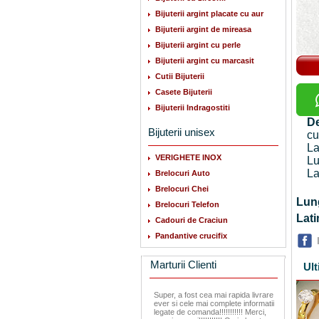
Bijuterii argint placate cu aur
Bijuterii argint de mireasa
Bijuterii argint cu perle
Bijuterii argint cu marcasit
Cutii Bijuterii
Casete Bijuterii
Bijuterii Indragostiti
De
Bijuterii unisex
cu
La
VERIGHETE INOX
Lu
La
Brelocuri Auto
Brelocuri Chei
Lu
Brelocuri Telefon
La
Cadouri de Craciun
Pandantive crucifix
Marturii Clienti
Ult
Super, a fost cea mai rapida livrare
ever si cele mai complete informatii
legate de comanda!!!!!!!!!!! Merci,