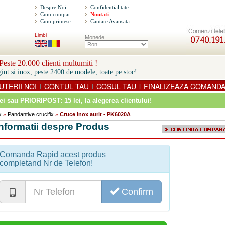
Despre Noi
Confidentialitate
Cum cumpar
Noutati
Cum primesc
Cautare Avansata
Limbi
Monede
este 20.000 clienti multumiti !
int si inox, peste 2400 de modele, toate pe stoc!
UTERII NOI
CONTUL TAU
COSUL TAU
FINALIZEAZA COMAND
|
|
|
ei sau PRIORIPOST: 15 lei
, la alegerea clientului!
x
Pandantive crucifix
Cruce inox aurit - PK6020A
»
»
Informatii despre Produs
Comanda Rapid acest produs
completand Nr de Telefon!
Confirm