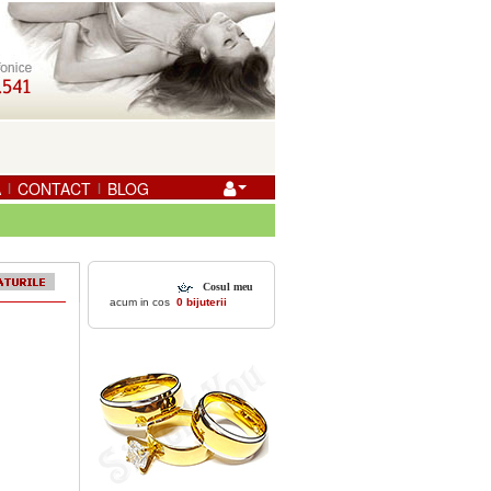
A
CONTACT
BLOG
|
|
Cosul meu
acum in cos
0 bijuterii