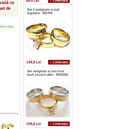
89,0 Lei
scută cu
ant de
Set 2 verighete si inel
logodna - BR704
bil in stoc
149,0 Lei
Set verighete si inel inox
aurit zirconii albe - BN155A
159,0 Lei