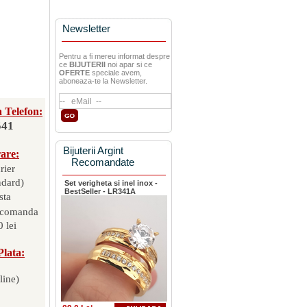
Newsletter
Pentru a fi mereu informat despre
ce
BIJUTERII
noi apar si ce
OFERTE
speciale avem,
aboneaza-te la Newsletter.
 Telefon:
541
Bijuterii Argint
rare:
Recomandate
rier
ndard)
Set verigheta si inel inox -
BestSeller - LR341A
sta
 comanda
 lei
Plata:
line)