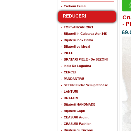
Cadouri Femei
REDUCERI
Cru
- 
TOP VANZARI 2021
69,
Bijuterii in Culoarea Aur 14K
Bijuterii Inox Dama
Bijuterii cu Mesaj
INELE
BRATARI PIELE - De SEZON!
Inele De Logodna
CERCEI
PANDANTIVE
SETURI Pietre Semipretioase
LANTURI
BRATARI
Bijuterii HANDMADE
Bijuterii Copii
CEASURI Argint
CEASURI Fashion
Bijuterii cu zirconii