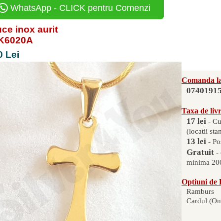
WhatsApp - CLICK pentru Comenzi
ce inox aurit
PK6020A
0 Lei
Comanda la
0740191
Taxa de liv
17 lei
- Cu
(locatii sta
13 lei
- Po
Gratuit
-
minima 200
Optiuni de 
Ramburs
Cardul (On