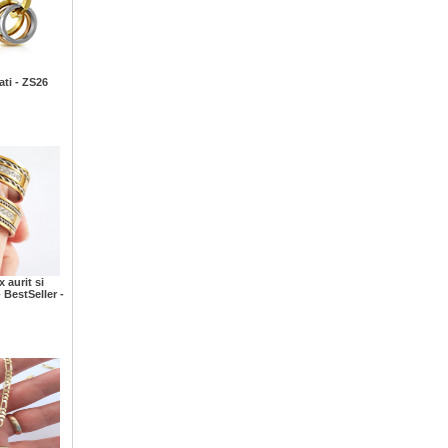
ati - ZS26
 aurit si
- BestSeller -