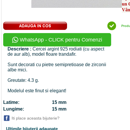
un 
Vân
Prod
WhatsApp - CLICK pentru Comenzi
Descriere :
Cercei argint 925 rodiati (cu aspect
de aur alb), model floare trandafir.
Sunt decorati cu pietre semipretioase de zirconii
albe mici.
Greutate: 4.3 g.
Modelul este finut si elegant!
Latime:
15 mm
Lungime:
15 mm
Iti place aceasta bijuterie?
Ultimile bijuterii adaugate