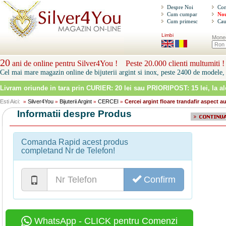
Despre Noi
Con
Cum cumpar
Nou
Cum primesc
Cau
Limbi
Mone
20
ani de online pentru Silver4You ! Peste 20.000 clienti multumiti !
Cel mai mare magazin online de bijuterii argint si inox, peste 2400 de modele, 
Livram oriunde in tara prin
CURIER: 20 lei sau PRIORIPOST: 15 lei
, la a
Esti Aici:
Silver4You
Bijuterii Argint
CERCEI
Cercei argint floare trandafir aspect au
»
»
»
»
Informatii despre Produs
Comanda Rapid acest produs
completand Nr de Telefon!
Confirm
WhatsApp - CLICK pentru Comenzi