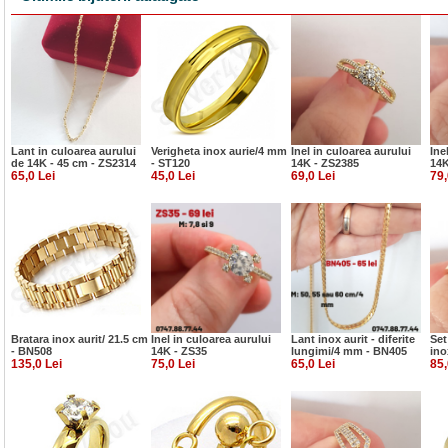
Lant in culoarea aurului
Verigheta inox aurie/4 mm
Inel in culoarea aurului
Ine
de 14K - 45 cm - ZS2314
- ST120
14K - ZS2385
14K
65,0 Lei
45,0 Lei
69,0 Lei
79,
Bratara inox aurit/ 21.5 cm
Inel in culoarea aurului
Lant inox aurit - diferite
Set
- BN508
14K - ZS35
lungimi/4 mm - BN405
ino
135,0 Lei
75,0 Lei
65,0 Lei
85,