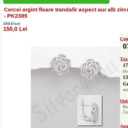
Cercei argint floare trandafir aspect aur alb zirc
- PK2385
183,0 Lei
150,0 Lei
Com
0
Taxa
17
(lo
13
Gr
mi
Opti
Ra
Ca
Apas