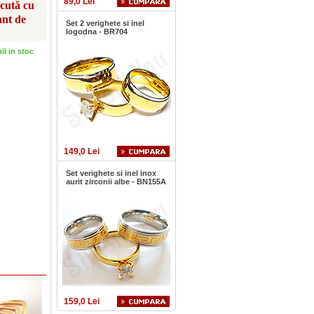
89,0 Lei
scută cu
ant de
Set 2 verighete si inel
logodna - BR704
bil in stoc
149,0 Lei
Set verighete si inel inox
aurit zirconii albe - BN155A
159,0 Lei