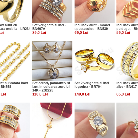
nox aurit cu
Set verigheta si inel -
Inel inox aurit - model
Inel inox aur
oara mobila - LR234
BN607A
spectaculos - BN539
pe deget - B
Lei
89,0 Lei
69,0 Lei
59,0 Lei
nt si Bratara Inox
Set cercei, pandantiv si
Set 2 verighete si inel
Inel inox auri
- BN858
lant in culoarea aurului
logodna - BR704
albe - BN617
14K - ZS2225
 Lei
110,0 Lei
149,0 Lei
65,0 Lei