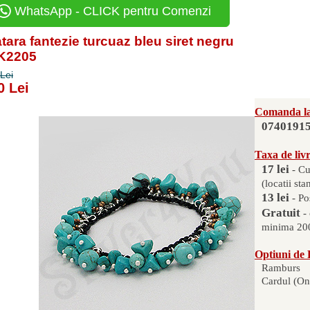
WhatsApp - CLICK pentru Comenzi
tara fantezie turcuaz bleu siret negru
PK2205
Lei
0 Lei
Comanda la
0740191
Taxa de liv
17 lei
- Cu
(locatii sta
13 lei
- Po
Gratuit
-
minima 200
Optiuni de 
Ramburs
Cardul (On