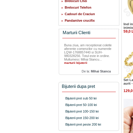
Brelocuri Chei
Brelocuri Telefon
Cadouri de Craciun
Pandantive crucifix
Inel i
inimi
59,0 
Marturii Clienti
Buna ziua, am receptionat coletle
aferente comenzilor cu numerele
LQW-1768857440 si SUH-
980328256. Totul este in ordine.
Multumesc Mihai Stancu...
marturii bijuterii
De la:
Mihai Stancu
Set La
aurit 
Bijuterii dupa pret
129,0
Bijuterii pret sub 50 lei
Bijuterii pret 50-100 lei
Bijuterii pret 100-150 lei
Bijuterii pret 150-200 lei
Bijuterii pret peste 200 lei