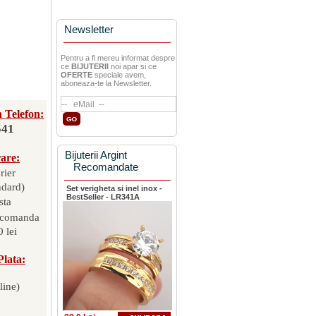
Newsletter
Pentru a fi mereu informat despre
ce
BIJUTERII
noi apar si ce
OFERTE
speciale avem,
aboneaza-te la Newsletter.
 Telefon:
541
Bijuterii Argint
rare:
Recomandate
rier
ndard)
Set verigheta si inel inox -
BestSeller - LR341A
sta
 comanda
 lei
Plata:
line)