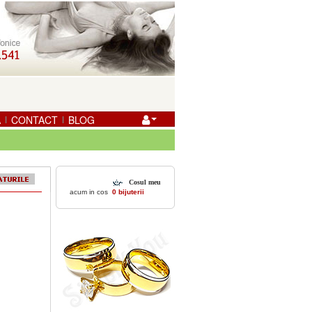
A
CONTACT
BLOG
|
|
Cosul meu
acum in cos
0 bijuterii