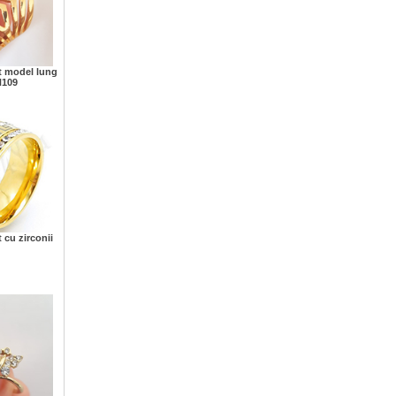
it model lung
N109
t cu zirconii