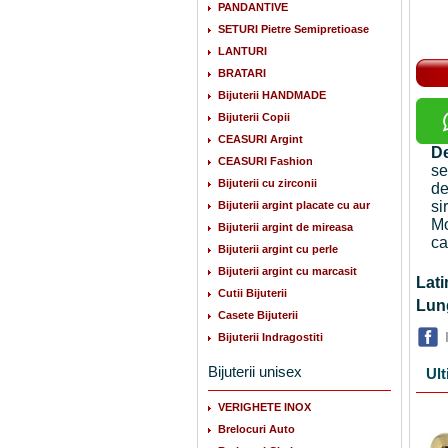
PANDANTIVE
SETURI Pietre Semipretioase
LANTURI
BRATARI
Bijuterii HANDMADE
Bijuterii Copii
CEASURI Argint
De
CEASURI Fashion
se
Bijuterii cu zirconii
de
si
Bijuterii argint placate cu aur
Mo
Bijuterii argint de mireasa
ca
Bijuterii argint cu perle
Bijuterii argint cu marcasit
La
Cutii Bijuterii
Lu
Casete Bijuterii
Bijuterii Indragostiti
Bijuterii unisex
Ult
VERIGHETE INOX
Brelocuri Auto