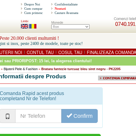
Despre Noi
Confidentialitate
Cum cumpar
Noutati
Cum primesc
Cautare Avansata
Limbi
Monede
este 20.000 clienti multumiti !
int si inox, peste 2400 de modele, toate pe stoc!
UTERII NOI
CONTUL TAU
COSUL TAU
FINALIZEAZA COMAND
|
|
|
ei sau PRIORIPOST: 15 lei
, la alegerea clientului!
Bijuterii Piele & Fashion
Bratara fantezie turcuaz bleu siret negru - PK2205
»
»
Informatii despre Produs
Comanda Rapid acest produs
completand Nr de Telefon!
Confirm