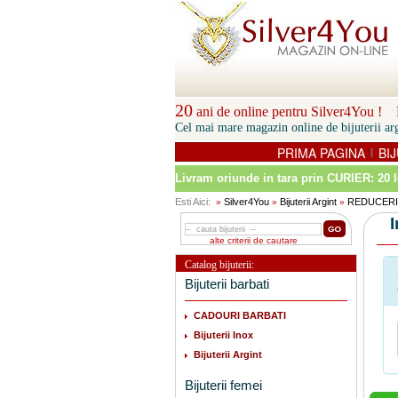
20
ani de online pentru Silver4You ! P
Cel mai mare magazin online de bijuterii arg
PRIMA PAGINA
BIJ
|
Livram oriunde in tara prin
CURIER: 20 l
Esti Aici:
Silver4You
Bijuterii Argint
REDUCERI
»
»
»
alte criterii de cautare
Catalog bijuterii:
Bijuterii barbati
CADOURI BARBATI
Bijuterii Inox
Bijuterii Argint
Bijuterii femei