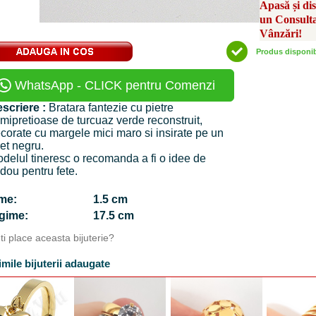
Apasă și di
un Consult
Vânzări!
Produs disponi
WhatsApp - CLICK pentru Comenzi
scriere :
Bratara fantezie cu pietre
mipretioase de turcuaz verde reconstruit,
corate cu margele mici maro si insirate pe un
ret negru.
delul tineresc o recomanda a fi o idee de
dou pentru fete.
time:
1.5 cm
ngime:
17.5 cm
Iti place aceasta bijuterie?
imile bijuterii adaugate