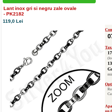
Lant inox gri si negru zale ovale
- PK2182
119,0 Lei
Com
0
Taxa
17
(lo
13
Gr
mi
Opti
Ra
Ca
Apas
un 