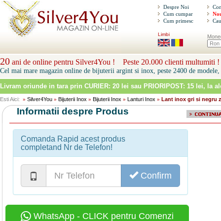
Despre Noi
Con
Cum cumpar
Nou
Cum primesc
Cau
Limbi
Mone
20
ani de online pentru Silver4You ! Peste 20.000 clienti multumiti !
Cel mai mare magazin online de bijuterii argint si inox, peste 2400 de modele, 
Livram oriunde in tara prin
CURIER: 20 lei sau PRIORIPOST: 15 lei
, la a
Esti Aici:
Silver4You
Bijuterii Inox
Bijuterii Inox
Lanturi Inox
Lant inox gri si negru 
»
»
»
»
»
Informatii despre Produs
Comanda Rapid acest produs
completand Nr de Telefon!
Confirm
WhatsApp - CLICK pentru Comenzi