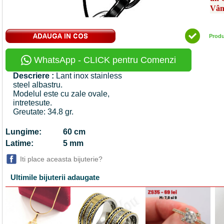
Vân
Prod
WhatsApp - CLICK pentru Comenzi
Descriere :
Lant inox stainless
steel albastru.
Modelul este cu zale ovale,
intretesute.
Greutate: 34.8 gr.
Lungime:
60 cm
Latime:
5 mm
Iti place aceasta bijuterie?
Ultimile bijuterii adaugate