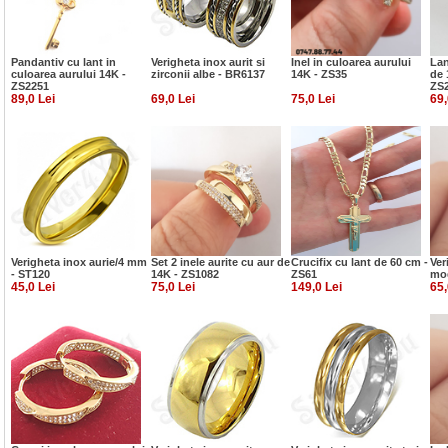
Pandantiv cu lant in
Verigheta inox aurit si
Inel in culoarea aurului
Lan
culoarea aurului 14K -
zirconii albe - BR6137
14K - ZS35
de 
ZS2251
ZS
89,0 Lei
69,0 Lei
75,0 Lei
69,
Verigheta inox aurie/4 mm
Set 2 inele aurite cu aur de
Crucifix cu lant de 60 cm -
Ver
- ST120
14K - ZS1082
ZS61
mod
45,0 Lei
75,0 Lei
149,0 Lei
65,