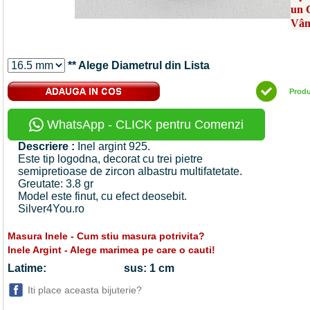
un 
Vân
** Alege Diametrul din Lista
Prod
WhatsApp - CLICK pentru Comenzi
Descriere :
Inel argint 925.
Este tip logodna, decorat cu trei pietre
semipretioase de zircon albastru multifatetate.
Greutate: 3.8 gr
Model este finut, cu efect deosebit.
Silver4You.ro
Masura Inele - Cum stiu masura potrivita?
Inele Argint - Alege marimea pe care o cauti!
Latime:
sus: 1 cm
Iti place aceasta bijuterie?