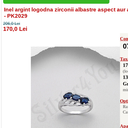
Inel argint logodna zirconii albastre aspect aur 
- PK2029
206,0 Lei
170,0 Lei
Com
0
Taxa
17
(lo
13
Gr
mi
Opti
Ra
Ca
Apas