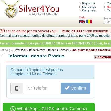
Despre Noi
Con
Cum cumpar
Nou
Cum primesc
Cau
Limbi
Mone
20
ani de online pentru Silver4You ! Peste 20.000 clienti multumiti !
Cel mai mare magazin online de bijuterii argint si inox, peste 2400 de modele, 
Livram oriunde in tara prin
CURIER: 20 lei sau PRIORIPOST: 15 lei
, la a
Esti Aici:
Silver4You
Bijuterii Argint
Bijuterii cu zirconii
Inel argint logodna zirconii a
»
»
»
»
Informatii despre Produs
Comanda Rapid acest produs
completand Nr de Telefon!
Confirm
WhatsApp - CLICK pentru Comenzi