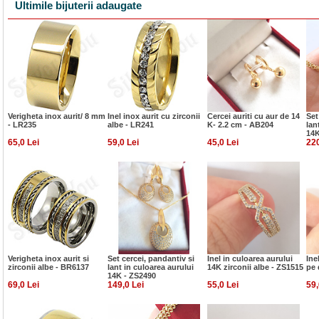
Ultimile bijuterii adaugate
Verigheta inox aurit/ 8 mm
Inel inox aurit cu zirconii
Cercei auriti cu aur de 14
Set
- LR235
albe - LR241
K- 2.2 cm - AB204
lan
14K
65,0 Lei
59,0 Lei
45,0 Lei
220
Verigheta inox aurit si
Set cercei, pandantiv si
Inel in culoarea aurului
Ine
zirconii albe - BR6137
lant in culoarea aurului
14K zirconii albe - ZS1515
pe 
14K - ZS2490
69,0 Lei
149,0 Lei
55,0 Lei
59,