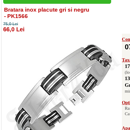
Bratara inox placute gri si negru
- PK1566
75,0 Lei
66,0 Lei
Com
0
Taxa
17
(lo
13
Gr
mi
Opti
Ra
Ca
Apas