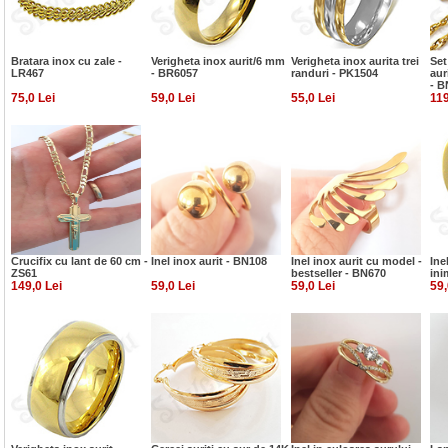
Bratara inox cu zale -
Verigheta inox aurit/6 mm
Verigheta inox aurita trei
Set
LR467
- BR6057
randuri - PK1504
aur
- B
75,0 Lei
59,0 Lei
55,0 Lei
119
Crucifix cu lant de 60 cm -
Inel inox aurit - BN108
Inel inox aurit cu model -
Ine
ZS61
bestseller - BN670
ini
149,0 Lei
59,0 Lei
59,0 Lei
59,