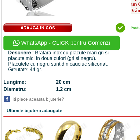
un 
Vân
Prod
WhatsApp - CLICK pentru Comenzi
Descriere :
Bratara inox cu placute mari gri si
placute mici in doua culori (gri si negru).
Placutele cu negru sunt din cauciuc siliconat.
Greutate: 44 gr.
Lungime:
20 cm
Diametru:
1.2 cm
Iti place aceasta bijuterie?
Ultimile bijuterii adaugate