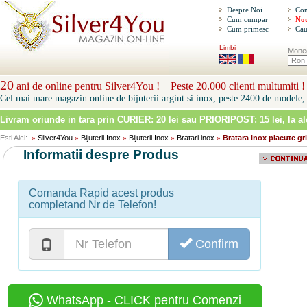
Despre Noi
Con
Cum cumpar
Nou
Cum primesc
Cau
Limbi
Mone
20
ani de online pentru Silver4You ! Peste 20.000 clienti multumiti !
Cel mai mare magazin online de bijuterii argint si inox, peste 2400 de modele, 
Livram oriunde in tara prin
CURIER: 20 lei sau PRIORIPOST: 15 lei
, la a
Esti Aici:
Silver4You
Bijuterii Inox
Bijuterii Inox
Bratari inox
Bratara inox placute gr
»
»
»
»
»
Informatii despre Produs
Comanda Rapid acest produs
completand Nr de Telefon!
Confirm
WhatsApp - CLICK pentru Comenzi