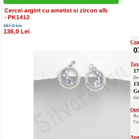
Cercei argint cu ametist si zircon alb
- PK1412
167,0 Lei
136,0 Lei
Com
0
Taxa
17
(lo
13
Gr
mi
Opti
Ra
Ca
Apas