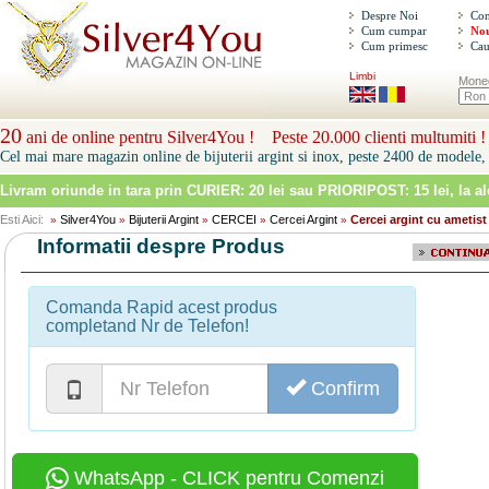
Despre Noi
Con
Cum cumpar
Nou
Cum primesc
Cau
Limbi
Mone
20
ani de online pentru Silver4You ! Peste 20.000 clienti multumiti !
Cel mai mare magazin online de bijuterii argint si inox, peste 2400 de modele, 
Livram oriunde in tara prin
CURIER: 20 lei sau PRIORIPOST: 15 lei
, la a
Esti Aici:
Silver4You
Bijuterii Argint
CERCEI
Cercei Argint
Cercei argint cu ametist
»
»
»
»
»
Informatii despre Produs
Comanda Rapid acest produs
completand Nr de Telefon!
Confirm
WhatsApp - CLICK pentru Comenzi