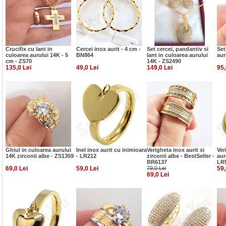
Crucifix cu lant in
Cercei inox aurit - 4 cm -
Set cercei, pandantiv si
Set
culoarea aurului 14K - 5
BN864
lant in culoarea aurului
aur
cm - ZS70
14K - ZS2490
135,0 Lei
49,0 Lei
149,0 Lei
95,
Ghiul in culoarea aurului
Inel inox aurit cu inimioara
Verigheta inox aurit si
Ver
14K zirconii albe - ZS1359
- LR212
zirconii albe - BestSeller -
aur
BR6137
LR
69,0 Lei
59,0 Lei
79,0 Lei
59,
69,0 Lei