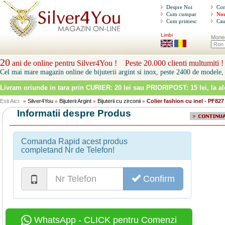
Despre Noi
Con
Cum cumpar
Nou
Cum primesc
Cau
Limbi
Mone
20
ani de online pentru Silver4You ! Peste 20.000 clienti multumiti !
Cel mai mare magazin online de bijuterii argint si inox, peste 2400 de modele, 
Livram oriunde in tara prin
CURIER: 20 lei sau PRIORIPOST: 15 lei
, la a
Esti Aici:
Silver4You
Bijuterii Argint
Bijuterii cu zirconii
Colier fashion cu inel - PF827
»
»
»
»
Informatii despre Produs
Comanda Rapid acest produs
completand Nr de Telefon!
Confirm
WhatsApp - CLICK pentru Comenzi