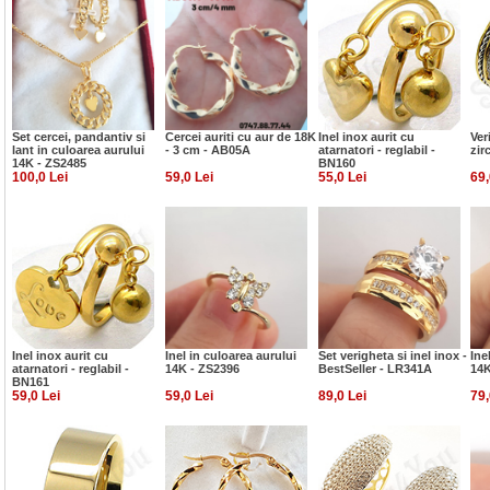
Set cercei, pandantiv si
Cercei auriti cu aur de 18K
Inel inox aurit cu
Ver
lant in culoarea aurului
- 3 cm - AB05A
atarnatori - reglabil -
zir
14K - ZS2485
BN160
100,0 Lei
59,0 Lei
55,0 Lei
69,
Inel inox aurit cu
Inel in culoarea aurului
Set verigheta si inel inox -
Ine
atarnatori - reglabil -
14K - ZS2396
BestSeller - LR341A
14K
BN161
59,0 Lei
59,0 Lei
89,0 Lei
79,