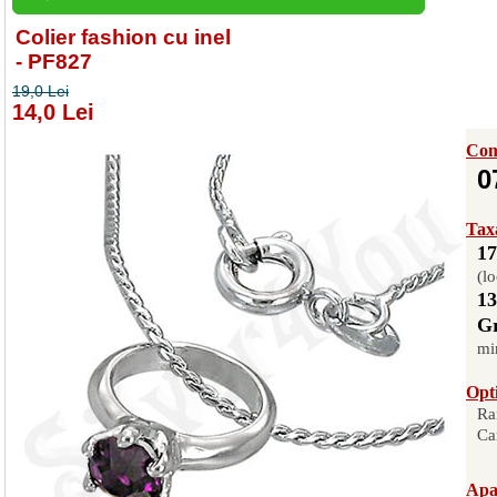
Colier fashion cu inel
- PF827
19,0 Lei
14,0 Lei
Com
0
Taxa
17
(lo
13
Gr
mi
Opti
Ra
Ca
Apas