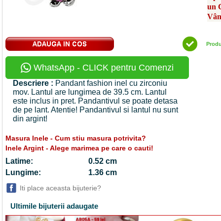
un 
Vân
Prod
WhatsApp - CLICK pentru Comenzi
Descriere :
Pandant fashion inel cu zirconiu
mov. Lantul are lungimea de 39.5 cm. Lantul
este inclus in pret. Pandantivul se poate detasa
de pe lant. Atentie! Pandantivul si lantul nu sunt
din argint!
Masura Inele - Cum stiu masura potrivita?
Inele Argint - Alege marimea pe care o cauti!
Latime:
0.52 cm
Lungime:
1.36 cm
Iti place aceasta bijuterie?
Ultimile bijuterii adaugate